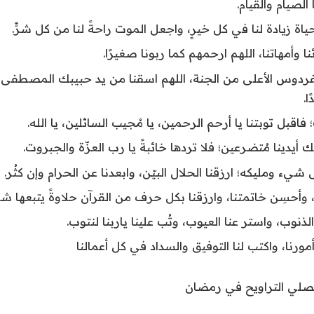
الصيام والقيام.
ياة زيادة لنا في كل خيرٍ، واجعل الموت راحةً لنا من كل شرٍّ.
ئنا وأمهاتنا، اللهم ارحمهم كما ربونا صغيرًا.
الفردوس الأعلى من الجنة، اللهم اسقنا من يد حبيبك المصطفى شر
ا.
ك؛ فاقبل توبتنا يا أرحم الرحمين، يا مُجيب السائلين، يا الله.
يك أيدينا مُتضرعين؛ فلا تردها خائبةً يا رب العزّة والجبروت.
ل شيء ومليكه؛ ارزقنا الحلال البيّن، وابعدنا عن الحرام وإن كثُر.
ا، وأحسِن خاتمتنا، وارزقنا بكل حرف من القرآن حلاوةً يتبعها شف
الذنوب، واستر عنا العيوب، وتُب علينا ياربنا لنتوب.
 أمورنا، واكتب لنا التوفيق والسداد في كل أعمالنا
لي التراويح في رمضان