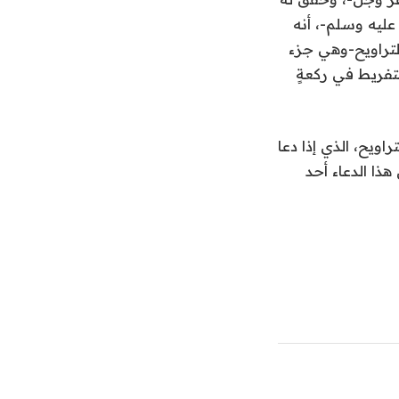
عليه وسلم-، أنه
التراويح-وهي جزء
لتفريط في ركعةٍ
اويح، الذي إذا دعا
هذا الدعاء أحد