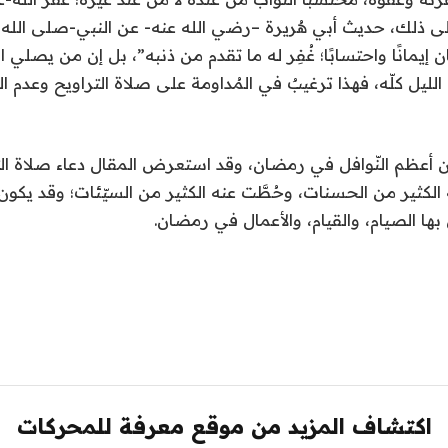
على ذلك، حديث أبي هُريرة –رضي الله عنه- عن النبي-صلى الله 
إيمانًا واحتسابًا؛ غُفِر له ما تقدم من ذنبه”، بل إن من يصلي 
 الليل كلّه، فهذا ترغيبٌ في المُداومة على صلاة التراويح وعدم ا
 من أعظم النّوافل في رمضان، وقد استعرض المقال دعاء صلاة التر
له الكثير من الحسنات، وحُطَّت عنه الكثير من السيّئات؛ وقد يكون 
بها الصيام، والقيام، والأعمال في رمضان.
اكتشاف المزيد من موقع معرفة للمحركات