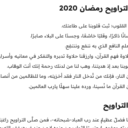
راويح رمضان 2020
 القلوب؛ ثبت قلوبنا على طاعتك.
نًا ذاكرًا، وقلبًا خاشعًا، وجسدًا على البلاء صابرًا.
علم النافع الذي به ننفع وننتفِع.
لاوة فهم القرآن، وارزقنا حلاوة تدبره والتفكر في معانيه وأسرار
قلوبنا بعد إذ هديتنا، وهب لنا من لدنك رحمة إنك أنت الوهّاب.
 النار، فإنك من تُدخل النار فقد أخزيته، وما للظالمين من أنصار
القرآن ما نُسينا، ورده علينا سهلًا يارب العالمين.
تراويح
ها فضلٌ عظيمٌ عند رب العباد-سُبحانه-، فمن صلَّى التراويح راغبَ
ته وعفوه، مُحتسبًا الثواب من عنده لا من عند غيره؛ غفر الله-ع