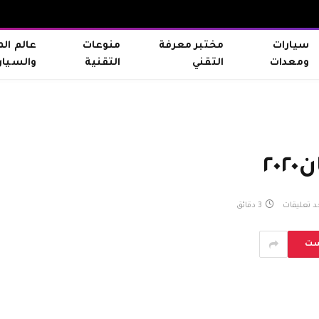
سيارات
مختبر معرفة
منوعات
عالم ال
ومعدات
التقني
التقنية
والسيار
٢
جد تعليقات
3 دقائق
ست