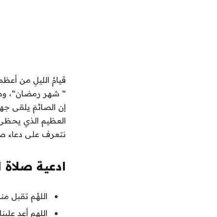
قيامُ الليلِ من أعظ
” شهر رمضان”، وصلاة
إن الصائمَ يلقى جهاد
العظيم الذي يحظى به
نتعرف على دعاء صلا
ادعية صلاة ا
اللهُم تقبل من
اللهم أعِد عل