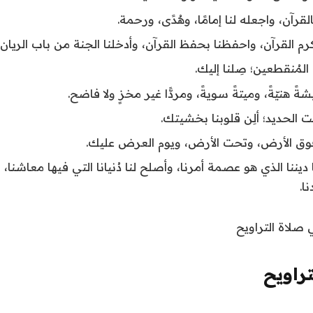
لقرآن، واجعله لنا إمامًا، وهُدًى، ورحمة.
كرم القرآن، واحفظنا بحفظ القرآن، وأدخلنا الجنة من باب الريان.
المُنقطعين؛ صِلنا إليك.
شةً هنيّةً، وميتةً سويةً، ومردًّا غير مخزٍ ولا فاضح.
نت الحديد؛ ألِن قلوبنا بخشيتك.
فوق الأرض، وتحت الأرض، ويوم العرض عليك.
 ديننا الذي هو عصمة أمرنا، وأصلح لنا دُنيانا التي فيها معاشنا، 
ا.
صلاة التراويح
تراويح