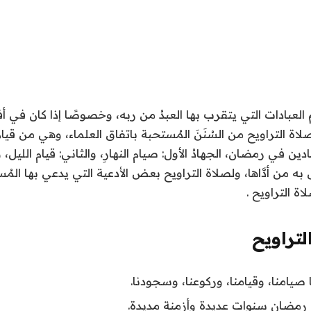
م العبادات التي يتقرب بها العبدُ من ربه، وخصوصًا إذا كان في
 التراويح من السُنَنَ المُستحبة باتفاق العلماء، وهي من قيام 
ين في رمضان، الجهادُ الأول: صيام النهارِ، والثاني: قيام الليل، 
 من أدَّاها، ولصلاة التراويح بعض الأدعية التي يدعي بها المُسلم 
ة التراويح .
لتراويح
ا صيامنا، وقيامنا، وركوعنا، وسجودنا.
ينا رمضان سنوات عديدة وأزمنة مديدة.