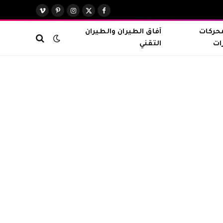
X
فيسبوك
الانستغرام
بينتيريست
فيميو
(Twitter)
محركات
آفاق الطيران والطيران
ات
التقني