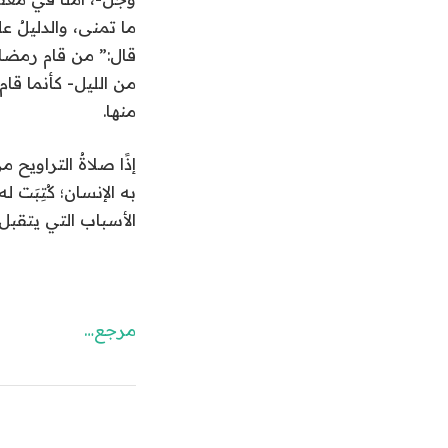
ما تمنى، والدليلُ 
قال:” من قام رمضان 
من الليل- كأنما قام
منها.
إذًا صلاةُ التراويح
به الإنسان؛ كُتِبَت 
الأسباب التي يتقبل 
مرجع…