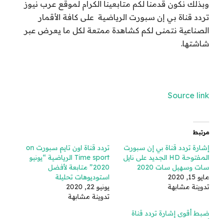
وبذلك نكون قدمنا لكم متابعينا الكرام لموقع عرب نيوز
تردد قناة بي إن سبورت الرياضية على كافة الأقمار
الصناعية نتمنى لكم كشاهدة ممتعة لكل ما يعرض عبر
شاشتها.
Source link
مرتبط
إشارة تردد قناة بي إن سبورت
تردد قناة اون تايم سبورت on
المفتوحة HD الجديد على نايل
Time sport الرياضية “يونيو
سات وسهيل سات 2020
2020” متابعة لأفضل
مايو 15, 2020
استوديوهات تحليلة
تدوينة مشابهة
يونيو 22, 2020
تدوينة مشابهة
ضبط أقوى إشارة تردد قناة