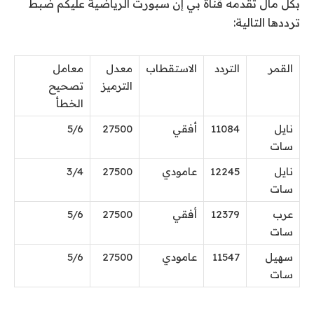
بكل مال تقدمه قناة بي إن سبورت الرياضية عليكم ضبط
ترددها التالية:
القمر
التردد
الاستقطاب
معدل
معامل
الترميز
تصحيح
الخطأ
نايل
11084
أفقي
27500
5/6
سات
نايل
12245
عامودي
27500
3/4
سات
عرب
12379
أفقي
27500
5/6
سات
سهيل
11547
عامودي
27500
5/6
سات