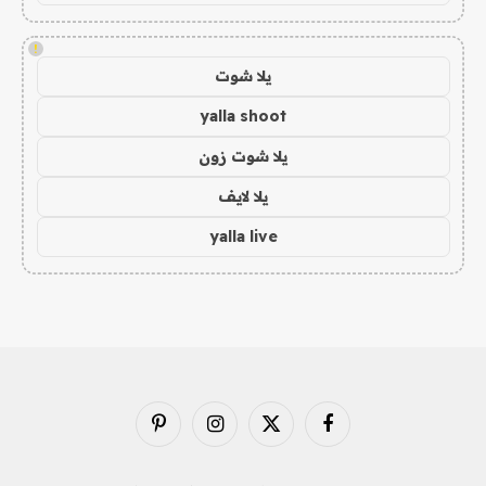
!
يلا شوت
yalla shoot
يلا شوت زون
يلا لايف
yalla live
فيسبوك
X
الانستغرام
بينتيريست
(Twitter)