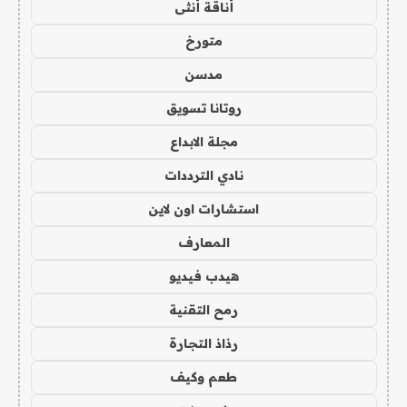
أناقة أنثى
متورخ
مدسن
روتانا تسويق
مجلة الابداع
نادي الترددات
استشارات اون لاين
المعارف
هيدب فيديو
رمح التقنية
رذاذ التجارة
طعم وكيف