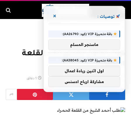
×
توصيات :
الرئيسية
»
طلب أحمد الشيخ من القلعة الحمراء
باقة متميزة VIP (كود: AA26790):
ماسنجر المسلم
طلب أحمد الشيخ من القلعة
باقة متميزة VIP (كود: AA38045):
الحمراء
اول اثنين ريادة اعمال
بواسطة
مايو 6, 2020
لا توجد تعليقات
1 دقائق
مشاركة ارباح ادسنس