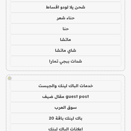
شحن يلا لودو اقساط
حناء شعر
حنا
ماتشا
شاي ماتشا
شدات ببجي تمارا
!
خدمات الباك لينك والجيست
guest post مقال ضيف
سوق العرب
باك لينك باقة 20
اعلانات الباك لينك