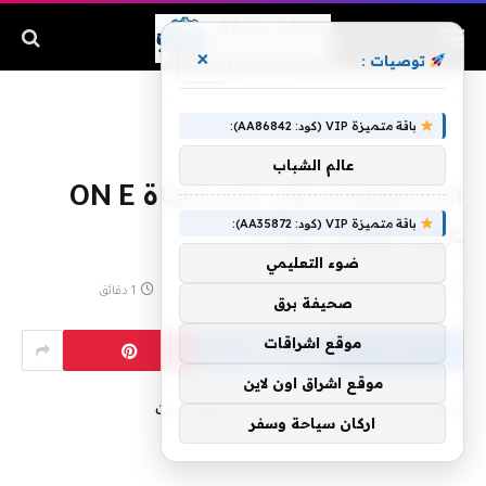
×
توصيات :
الرئيسية
»
الاستعلام على تردد قناة ON E على النايل سات
باقة متميزة VIP (كود: AA86842):
عالم الشباب
الاستعلام على تردد قناة ON E
باقة متميزة VIP (كود: AA35872):
على النايل سات
ضوء التعليمي
بواسطة
مايو 8, 2020
لا توجد تعليقات
1 دقائق
صحيفة برق
موقع اشراقات
موقع اشراق اون لاين
اركان سياحة وسفر