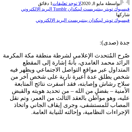
بواسطة
مايو 8, 2020
لا توجد تعليقات
1 دقائق
فيسبوك
تويتر
بينتيريست
لينكدإن
Tumblr
البريد الإلكتروني
شاركها
فيسبوك
تويتر
لينكدإن
بينتيريست
البريد الإلكتروني
جدة (صدى):
صّرح المُتحدث الإعلامي لشرطة منطقة مكة المكرمة
الرائد محمد الغامدي، بأنهُ إشارة إلى المقطع
المتداول عبر مواقع التواصل الاجتماعي ويظهر فيه
شخص يطلق عدة أعيرة نارية على شخص آخر من
سلاح رشاش وإصابته، فقد أسفرت نتائج المتابعة
الأمنية – بفضلٍ من الله – من تحديد هويته والقبض
عليه، وهو مواطن بالعقد الثالث من العمر، وتم نقل
المصاب للمستشفى، وجرى إيقاف الجاني واتخاذ
الإجراءات النظامية، وإحالته للنيابة العامة.