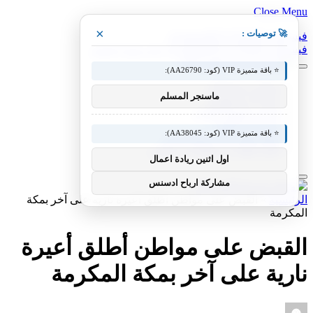
Close Menu
×
🚀 توصيات :
فيسبوك
X (Twitter)
الانستغرام
فيسبوك
X (Twitter)
الانستغرام
بينتيريست
فيميو
⭐ باقة متميزة VIP (كود: AA26790):
معدات وصناعات
ماسنجر المسلم
سيارات ومعدات
مختبر معرفة التقني
منوعات التقنية
⭐ باقة متميزة VIP (كود: AA38045):
عالم المحركات والسيارات
آفاق الطيران والطيران التقني
اول اثنين ريادة اعمال
مشاركة ارباح ادسنس
الرئيسية
»
القبض على مواطن أطلق أعيرة نارية على آخر بمكة
المكرمة
القبض على مواطن أطلق أعيرة
نارية على آخر بمكة المكرمة