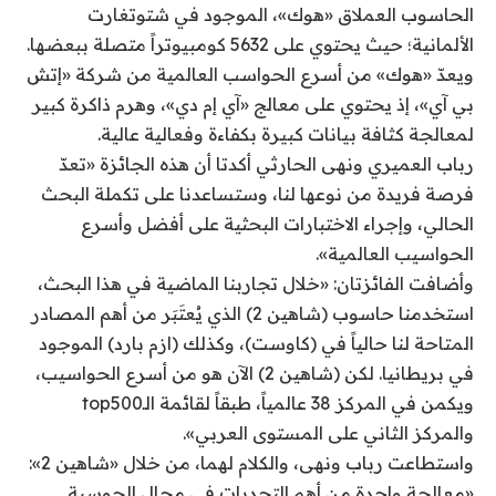
الحاسوب العملاق «هوك»، الموجود في شتوتغارت
الألمانية؛ حيث يحتوي على 5632 كومبيوتراً متصلة ببعضها.
ويعدّ «هوك» من أسرع الحواسب العالمية من شركة «إتش
بي آي»، إذ يحتوي على معالج «آي إم دي»، وهرم ذاكرة كبير
لمعالجة كثافة بيانات كبيرة بكفاءة وفعالية عالية.
رباب العميري ونهى الحارثي أكدتا أن هذه الجائزة «تعدّ
فرصة فريدة من نوعها لنا، وستساعدنا على تكملة البحث
الحالي، وإجراء الاختبارات البحثية على أفضل وأسرع
الحواسيب العالمية».
وأضافت الفائزتان: «خلال تجاربنا الماضية في هذا البحث،
استخدمنا حاسوب (شاهين 2) الذي يُعتَبَر من أهم المصادر
المتاحة لنا حالياً في (كاوست)، وكذلك (ازم بارد) الموجود
في بريطانيا. لكن (شاهين 2) الآن هو من أسرع الحواسيب،
ويكمن في المركز 38 عالمياً، طبقاً لقائمة الـtop500
والمركز الثاني على المستوى العربي».
واستطاعت رباب ونهى، والكلام لهما، من خلال «شاهين 2»:
«معالجة واحدة من أهم التحديات في مجال الحوسبة