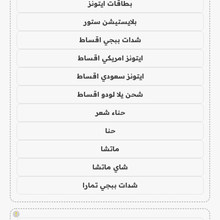
بطاقات ايتونز
بلايستيشن ستور
شدات ببجي اقساط
ايتونز امريكي اقساط
ايتونز سعودي اقساط
شحن يلا لودو اقساط
حناء شعر
حنا
ماتشا
شاي ماتشا
شدات ببجي تمارا
!