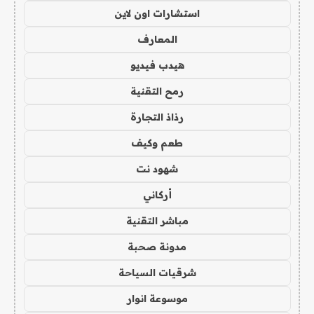
استشارات اون لاين
المعارف
هيدب فيديو
رمح التقنية
رذاذ التجارة
طعم وكيف
شهود نت
أركاني
مباشر التقنية
مدونة صحبة
شرقيات السياحة
موسوعة انوار