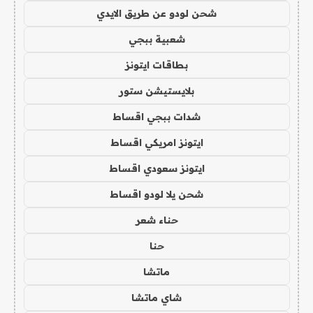
شحن لودو عن طريق الايدي
شعبية ببجي
بطاقات ايتونز
بلايستيشن ستور
شدات ببجي اقساط
ايتونز امريكي اقساط
ايتونز سعودي اقساط
شحن يلا لودو اقساط
حناء شعر
حنا
ماتشا
شاي ماتشا