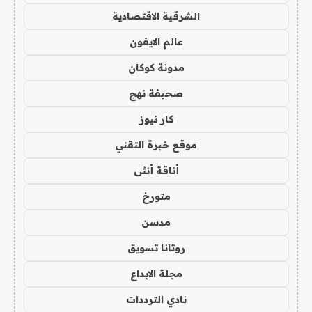
الشرقية الاقتصادية
عالم الايفون
مدونة كوكان
صحيفة نهج
كار نيوز
موقع خبرة التقني
أناقة أنثى
متورخ
مدسن
روتانا تسويق
مجلة الابداع
نادي الترددات