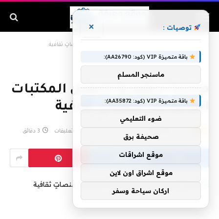
×
توصيات :
الرئيسية
»
مبادرة سعودية لتحويل المكتبات العامة إلى منصاتٍ ثقافية
باقة متميزة VIP (كود: AA26790):
ماسنجر المسلم
مبادرة سعودية لتحويل المكتبات
باقة متميزة VIP (كود: AA35872):
العامة إلى منصاتٍ ثقافية
ضوء التعليمي
بواسطة
admin
يونيو 18, 2020
لا توجد تعليقات
3 دقائق
صحيفة برق
موقع اشراقات
موقع اشراق اون لاين
اركان سياحة وسفر