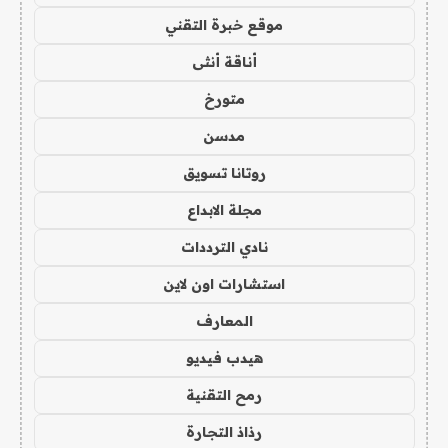
موقع خبرة التقني
أناقة أنثى
متورخ
مدسن
روتانا تسويق
مجلة الابداع
نادي الترددات
استشارات اون لاين
المعارف
هيدب فيديو
رمح التقنية
رذاذ التجارة