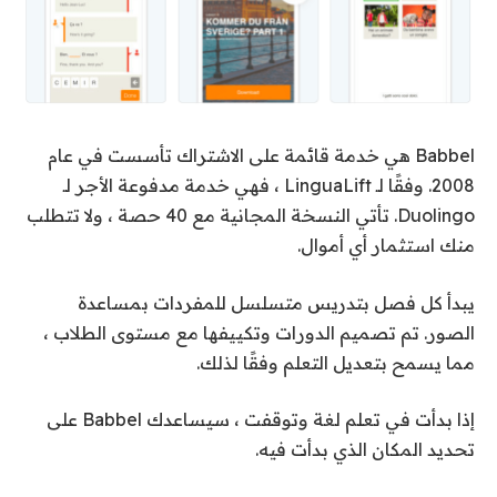
Babbel هي خدمة قائمة على الاشتراك تأسست في عام
2008. وفقًا لـ LinguaLift ، فهي خدمة مدفوعة الأجر لـ
Duolingo. تأتي النسخة المجانية مع 40 حصة ، ولا تتطلب
منك استثمار أي أموال.
يبدأ كل فصل بتدريس متسلسل للمفردات بمساعدة
الصور. تم تصميم الدورات وتكييفها مع مستوى الطلاب ،
مما يسمح بتعديل التعلم وفقًا لذلك.
إذا بدأت في تعلم لغة وتوقفت ، سيساعدك Babbel على
تحديد المكان الذي بدأت فيه.