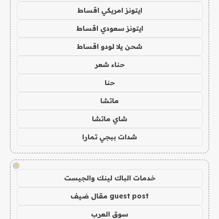
ايتونز امريكي اقساط
ايتونز سعودي اقساط
شحن يلا لودو اقساط
حناء شعر
حنا
ماتشا
شاي ماتشا
شدات ببجي تمارا
!
خدمات الباك لينك والجيست
guest post مقال ضيف
سوق العرب