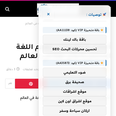
×
توصيات :
الرئيسية
»
أفضل 5 تطبيقات لتعلم اللغة الإنجليزية وأي لغة في العالم
باقة متميزة VIP (كود: AA11138):
باقة باك لينك
أفضل 5 تطبيقات لتعلم اللغة
تحسين محركات البحث SEO
الإنجليزية وأي لغة في العالم
باقة متميزة VIP (كود: AA35872):
بواسطة
admin
أغسطس 4, 2020
لا توجد تعليقات
3 دقائق
ضوء التعليمي
صحيفة برق
موقع اشراقات
موقع اشراق اون لاين
اركان سياحة وسفر