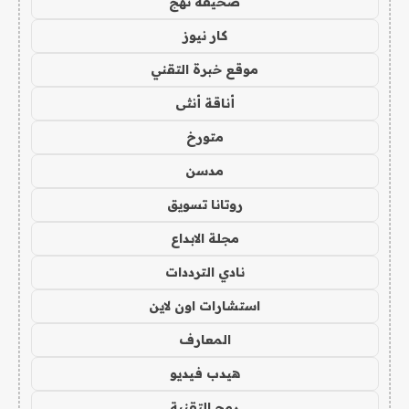
صحيفة نهج
كار نيوز
موقع خبرة التقني
أناقة أنثى
متورخ
مدسن
روتانا تسويق
مجلة الابداع
نادي الترددات
استشارات اون لاين
المعارف
هيدب فيديو
رمح التقنية