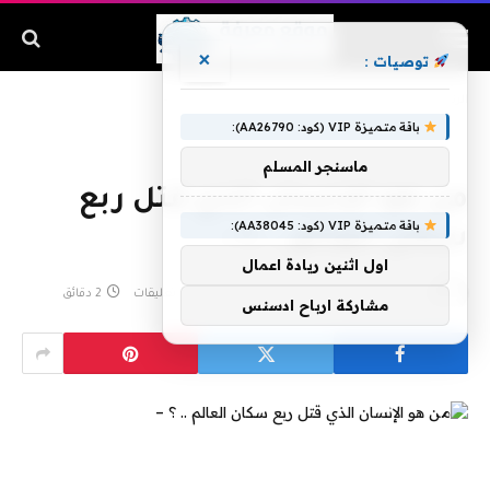
×
توصيات :
الرئيسية
»
من هو الإنسان الذي قتل ربع سكان العالم .. ؟ –
باقة متميزة VIP (كود: AA26790):
ماسنجر المسلم
من هو الإنسان الذي قتل ربع
باقة متميزة VIP (كود: AA38045):
سكان العالم .. ؟ –
اول اثنين ريادة اعمال
بواسطة
أغسطس 9, 2020
لا توجد تعليقات
2 دقائق
مشاركة ارباح ادسنس