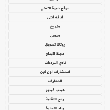
موقع خبرة التقني
أناقة أنثى
متورخ
مدسن
روتانا تسويق
مجلة الابداع
نادي الترددات
استشارات اون لاين
المعارف
هيدب فيديو
رمح التقنية
رذاذ التجارة