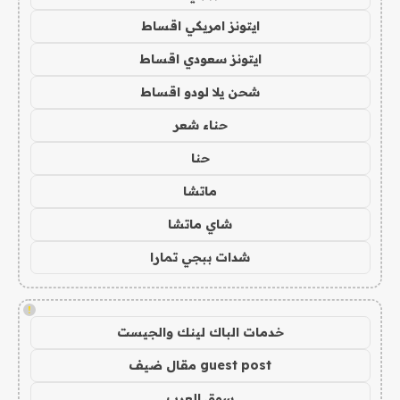
ايتونز امريكي اقساط
ايتونز سعودي اقساط
شحن يلا لودو اقساط
حناء شعر
حنا
ماتشا
شاي ماتشا
شدات ببجي تمارا
!
خدمات الباك لينك والجيست
guest post مقال ضيف
سوق العرب