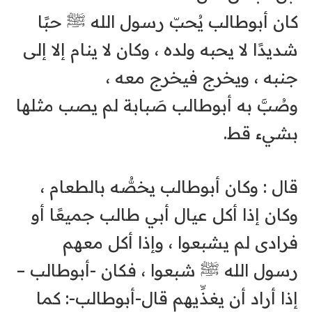
‏كان أبوطالب يُحبّ رسول الله ﷺ حبًا
شديدًا لا يحبه ولده ، وكان لا ينام إلا إلى
جنبه ، ويخرج فيخرج معه ،
‏وصُبَّ به أبوطالب صَبابة لم يصب مثلها
بشيء قط.
‏قال : وكان أبوطالب يخصُّه بالطعام ،
وكان إذا أكل عيال أبي طالب جميعًا أو
فرادى لم يشبعوا ، وإذا أكل معهم
رسول الله ﷺ شبعوا ، فكان -أبوطالب –
إذا أراد أن يغذِّيهم قال-أبوطالب-: كما