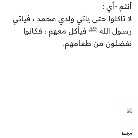
أنتم -أي :
‏لا تأكلوا حتى يأتي ولدي محمد ، فيأتي
رسول الله ﷺ فيأكل معهم ، فكانوا
يُفضِلون من طعامهم.
مرتبط