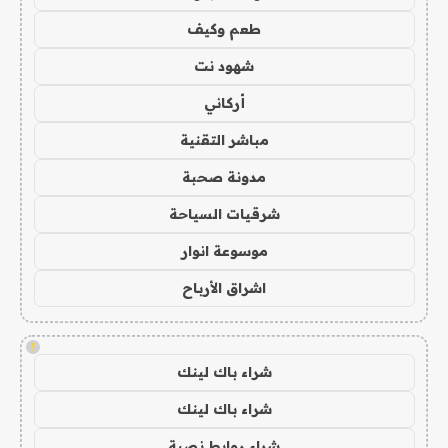
طعم وكيف
شهود نت
أركاني
مباشر التقنية
مدونة صحبة
شرقيات السياحة
موسوعة انوار
اشراق الأرباح
!
شراء باك لينك
شراء باك لينك
شراء روابط نصية