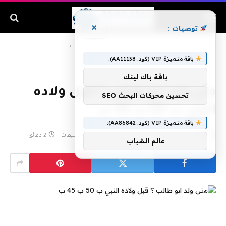
×
توصيات :
الرئيسية
»
متى ولد ابو طالب ؟ قبل ولاده النبي ب 50 ب 45 ب
باقة متميزة VIP (كود: AA11138):
باقة باك لينك
متى ولد ابو طالب ؟ قبل ولاده
تحسين محركات البحث SEO
النبي ب 50 ب 45 ب
باقة متميزة VIP (كود: AA86842):
بواسطة
أغسطس 11, 2020
لا توجد تعليقات
2 دقائق
عالم الشباب