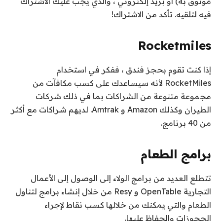
موثوق به) أو بريد إلكتروني ، والذي يجب عليك الاشتراك
فيه لتلقيه. تأكد من الاشتراك!
Rocketmiles
إذا كنت تقوم بحجز فندق ، ففكر في استخدام
RocketMiles لأنه سيساعدك على كسب مكافآت من
مجموعة متنوعة من الشراكات بما في ذلك شركات
الطيران وكذلك Amazon و Amtrak. لديهم شراكات مع أكثر
من 40 برنامج.
برامج الطعام
تتطلع العديد من برامج الولاء إلى الوصول إلى الأعمال
التجارية OpenTable و Resy من خلال إنشاء برامج لتناول
الطعام والتي يمكنك من خلالها كسب نقاط لإجراء
الحجوزات والحفاظ عليها.