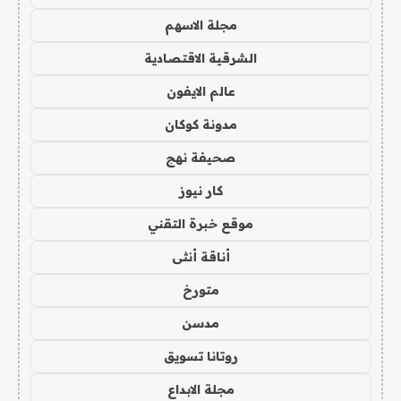
مجلة الاسهم
الشرقية الاقتصادية
عالم الايفون
مدونة كوكان
صحيفة نهج
كار نيوز
موقع خبرة التقني
أناقة أنثى
متورخ
مدسن
روتانا تسويق
مجلة الابداع