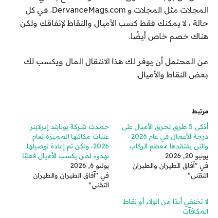
المجلات مثل المجلات و DervanceMags.com. في كل
حالة ، لا يمكنك فقط كسب الأميال والنقاط لإنفاقك ولكن
هناك خصم خاص أيضًا.
من المحتمل أن يوفر لك هذا الانتقال المال ويكسب لك
بعض النقاط والأميال.
مرتبط
أذكى 5 طرق لحرق الأميال على
جمدت شركة يونايتد إيرلاينز
درجة الأعمال في عام 2026
عتبات مكانتها المميزة لعام
والتي يفتقدها معظم الركاب
2026، ولكن تم إعادة توصيلها
يونيو 20, 2026
بهدوء لمن يكسب الأميال فعليًا
في "آفاق الطيران والطيران
يوليو 6, 2026
التقني"
في "آفاق الطيران والطيران
التقني"
لا تختفي أبدًا من الولاء أو نقاط
المكافآت