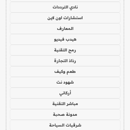
نادي الترددات
استشارات اون لاين
المعارف
هيدب فيديو
رمح التقنية
رذاذ التجارة
طعم وكيف
شهود نت
أركاني
مباشر التقنية
مدونة صحبة
شرقيات السياحة