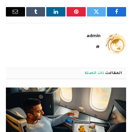
فيسبوك
تويتر
بينتيريست
لينكدإن
Tumblr
البريد
الإلكترو
admin
موقع
الويب
المقالات
ذات الصلة