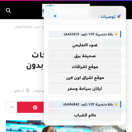
×
توصيات :
الرئيسية
»
كيفية كسب أميال شركات الطيران ونقاط الفندق بدون بطاقة ائتمان
باقة متميزة VIP (كود: AA35872):
تقنية وإنترنت
ضوء التعليمي
كيفية كسب أميال شركات
صحيفة برق
الطيران ونقاط الفندق بدون
موقع اشراقات
بطاقة ائتمان
موقع اشراق اون لاين
اركان سياحة وسفر
بواسطة
admin
يونيو 14, 2025
لا توجد تعليقات
5 دقائق
باقة متميزة VIP (كود: AA86842):
عالم الشباب