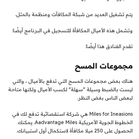
يتم تشغيل العديد من شبكة المكافآت ومنظمة بالمثل.
وتشمل هذه الأميال المكافأة للتسجيل في البرنامج أيضًا:
تقدم الفنادق هذا أيضًا:
مجموعات المسح
هناك بعض مجموعات المسح التي تدفع بالأميال ، والتي
ليست بالضبط وسيلة “سهلة” لكسب الأميال ولكنها متاحة
لبعض الناس بغض النظر.
Miles for Ineasions هي شركة استقصائية تدفع لك في
الخطوط الجوية الأمريكية Aadvantage Miles. يمكنك
الحصول على 250 ميلا مكافأة لاستكمال أول استبيانك.