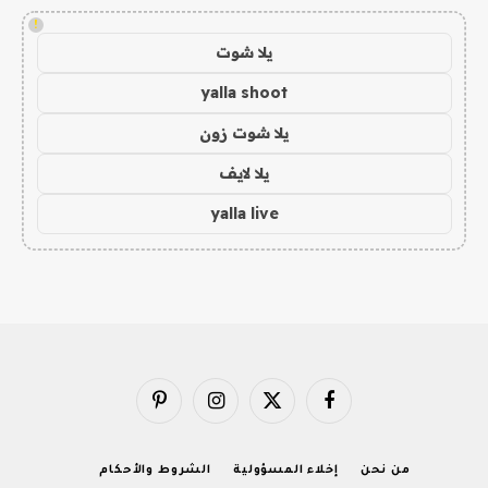
!
يلا شوت
yalla shoot
يلا شوت زون
يلا لايف
yalla live
فيسبوك
X
الانستغرام
بينتيريست
(Twitter)
من نحن
إخلاء المسؤولية
الشروط والأحكام