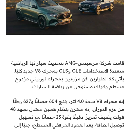
قامت شركة مرسيدس-AMG بتحديث سياراتها الرياضية
متعددة الاستخدامات GLE وGLS بمحرك V8 جديد كليًا.
يأتي كلا الطرازين الآن مزودين بمحرك توربيني مزدوج
مسطح وكرنك مستوحى من رياضة السيارات.
إنه محرك V8 سعة 4.0 لتر، ينتج 604 حصانًا و627 رطلًا
من عزم الدوران. إنه مقترن بنظام هجين معتدل بجهد 48
فولت يضيف تعزيزًا دقيقًا بقوة 23 حصانًا مع تسهيل
توصيل الطاقة. يعد العمود المرفقي المسطح، جنبًا إلى