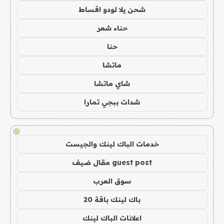
شحن يلا لودو اقساط
حناء شعر
حنا
ماتشا
شاي ماتشا
شدات ببجي تمارا
!
خدمات الباك لينك والجيست
guest post مقال ضيف
سوق العرب
باك لينك باقة 20
اعلانات الباك لينك