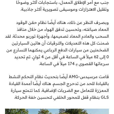
جنب مع أمر الإطلاق المعدل، باستجابات أكثر وضوحًا
وتقليل الاهتزازات وموسيقى تصويرية أكثر جاذبية.
وبصرف النظر عن ذلك، هناك أيضًا نظام حقن الوقود
المعاد صياغته، وتحسين تدفق الهواء من خلال منافذ
السحب والعادم المعاد تصميمها، وأجهزة توربو محدثة. لقد
ضمنت كل هذه التعديلات والترقيات أن هاتين السيارتين
الضخمتين من سيارات الدفع الرباعي يمكنهما التسارع من
0 إلى 62 ميلاً في الساعة في أقل من 4 ثوانٍ. تم تحديد
سرعاتها القصوى بـ 174 ميلاً في الساعة.
قامت مرسيدس-AMG أيضًا بتحديث نظام التحكم النشط
بالقيادة للحد من تدحرج الجسم. هناك أيضًا أعمدة القيادة
المعززة للتعامل مع الضربات الإضافية. كما تتمتع سيارة
GLS بنظام قفل للمحور الخلفي لتحسين خفة الحركة.