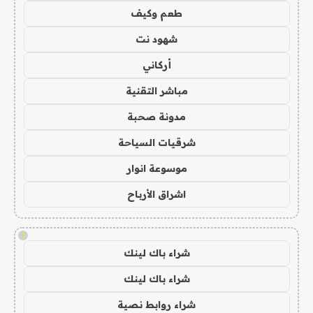
طعم وكيف
شهود نت
أركاني
مباشر التقنية
مدونة صحبة
شرقيات السياحة
موسوعة انوار
اشراق الأرباح
!
شراء باك لينك
شراء باك لينك
شراء روابط نصية