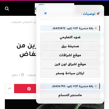
×
توصيات :
الرئيسية
»
بورش توقف إنتاج طرازين من طراز Taycan بسبب انخفاض المبيعات
باقة متميزة VIP (كود: AA35872):
عالم المحركات والسيارات
ضوء التعليمي
بورش توقف إنتاج طرازين من
صحيفة برق
طراز Taycan بسبب انخفاض
موقع اشراقات
المبيعات
موقع اشراق اون لاين
اركان سياحة وسفر
بواسطة
admin
يونيو 18, 2026
لا توجد تعليقات
1 دقائق
باقة متميزة VIP (كود: AA26790):
ماسنجر المسلم