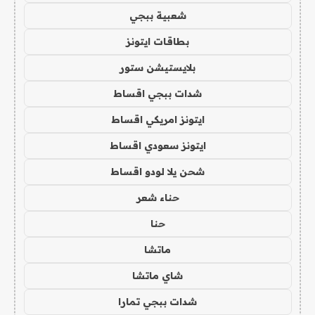
شعبية ببجي
بطاقات ايتونز
بلايستيشن ستور
شدات ببجي اقساط
ايتونز امريكي اقساط
ايتونز سعودي اقساط
شحن يلا لودو اقساط
حناء شعر
حنا
ماتشا
شاي ماتشا
شدات ببجي تمارا