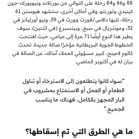
88 و86 و84 رحلة على التوالي من بورتلاند ونيويورك-جون
كينيدي وتورنتو. وفي أماكن أخرى، ستشهد هيوستن 61
رحلة، تليها دالاس/فورت وورث في 39، ونيو أورليانز في
32، ومونتريال في سبع، وبيتسبرغ (في اثنتين). سوف
يطير هذا النوع أيضًا 71 مرة إلى ميامي، حيث افتتحت
الخطوط الجوية البريطانية مؤخرًا صالة جديدة. تحدث
كالوم لامينج، كبير مسؤولي العملاء آنذاك، عن الصالة في
بيان له في أكتوبر الماضي.
“سواء كانوا يتطلعون إلى الاسترخاء أو تناول
الطعام أو العمل أو الاستمتاع بمشروب في
البار المجهز بالكامل، فهناك ما يناسب
الجميع.”
ما هي الطرق التي تم إسقاطها؟