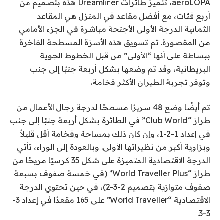
aeroLOPA، تتميز طائرات Dreamliner هذه بتصميم من
أربع فئات، مع أفضل مقاعد في المنزل هي المقاعد
الثمانية
الدرجة الأولى
الأجنحة مباشرة في الجزء الأمامي
من المقصورة. تم تسويق هذه الأسرّة المسطحة الفاخرة
ببساطة على أنها “الأولى” من قبل الخطوط الجوية
البريطانية، وقد تم وضعها بشكل أربعة جنبًا إلى جنب
وتوفر تجربة الطيران الأكثر فخامة.
تم أيضًا وضع 48 سريرًا مسطحًا لدرجة رجال الأعمال من
طراز “Club World” في الطائرة بشكل أربعة جنبًا إلى جنب
في إعداد 1-2-1، وإن كان ذلك بمساحة وفخامة أقل قليلاً
وبزاوية أكبر من نظيراتها الأولى. وبالعودة إلى الوراء، تأتي
الدرجة الاقتصادية المتميزة على شكل 35 كرسيًا مريحًا من
طراز “World Traveller Plus” (في خمسة صفوف بسبعة
صفوف متوازية بتصميم 2-3-2)، في حين تحتوي الدرجة
الاقتصادية “World Traveller” على 165 مقعدًا في إعداد 3-
3-3.