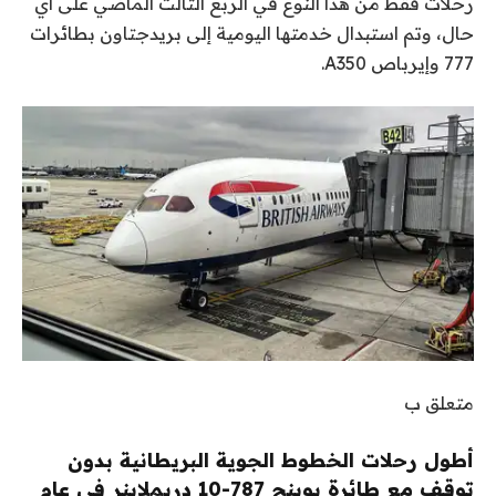
رحلات فقط من هذا النوع في الربع الثالث الماضي على أي
حال، وتم استبدال خدمتها اليومية إلى بريدجتاون بطائرات
777 وإيرباص A350.
متعلق ب
أطول رحلات الخطوط الجوية البريطانية بدون
توقف مع طائرة بوينج 787-10 دريملاينر في عام