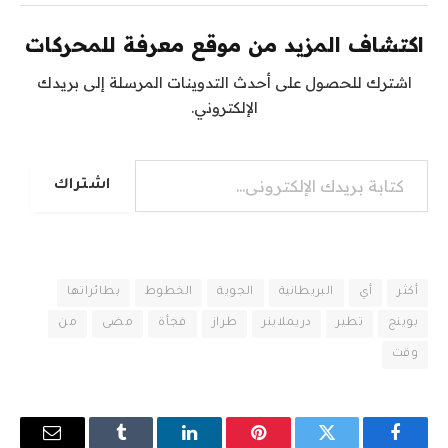
اكتشاف المزيد من موقع معرفة للمحركات
اشترك للحصول على أحدث التدوينات المرسلة إلى بريدك
الإلكتروني.
كتابة بريدك الإلكتروني...
اشتراك
أكثر
أي
البريطانية
الجوية
الخطوط
بطائراتها
بوينج
تطير
دريملاينر
طراز
فجأة
مضى
من
وقت
فيسبوك
تويتر
بينتيريست
لينكدإن
Tumblr
البريد