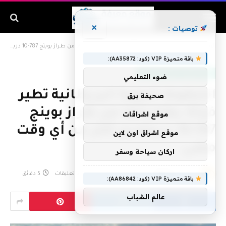
×
توصيات :
الرئيسية
»
الخطوط الجوية البريطانية تطير فجأة بطائراتها من طراز بوينج 787-10 دريملاينر أكثر من أي وقت مضى
باقة متميزة VIP (كود: AA35872):
آفاق الطيران والطيران التقني
ضوء التعليمي
الخطوط الجوية البريطانية تطير
صحيفة برق
فجأة بطائراتها من طراز بوينج
موقع اشراقات
787-10 دريملاينر أكثر من أي وقت
موقع اشراق اون لاين
مضى
اركان سياحة وسفر
بواسطة
admin
يونيو 20, 2026
لا توجد تعليقات
5 دقائق
باقة متميزة VIP (كود: AA86842):
عالم الشباب