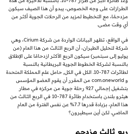
و12 طائرة أكبر من طراز 787-10. بالنسبة للأخيرة من هذه
الطرازات على وجه الخصوص، يبدو أن هذا الصيف سيكون
مزدحمًا، مع التخطيط لمزيد من الرحلات الجوية أكثر من
أي وقت مضى.
في الواقع، تظهر البيانات الواردة من شركة Cirium، وهي
شركة لتحليل الطيران، أن الربع الثالث من هذا العام (من
يوليو إلى سبتمبر) سيكون الربع الأكثر ازدحامًا على الإطلاق
بالنسبة لشركة الخطوط الجوية البريطانية بالنسبة
لطائرات 787-10. الكل في الكل, حامل علم المملكة المتحدة
و
com.oneworld
من المقرر أن يقوم العضو المؤسس
بتشغيل إجمالي 927 رحلة جوية من مركزه في مطار
هيثرو بلندن باستخدام طائرة 787-10 في الربع الثالث من
هذا العام، بزيادة قدرها 7.7% عن نفس الفترة من العام
الماضي. لكن أين سيطيرون؟
ربع ثالث مزدحم