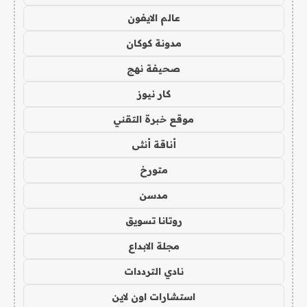
عالم الايفون
مدونة كوكان
صحيفة نهج
كار نيوز
موقع خبرة التقني
أناقة أنثى
متورخ
مدسن
روتانا تسويق
مجلة الابداع
نادي الترددات
استشارات اون لاين