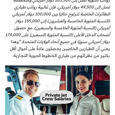
رواتب سنوية تصل إلى 201,500 دولار أمريكي ومنخفضة
تصل إلى 49,500 دولار أمريكي، فإن غالبية رواتب طياري
الطائرات الخاصة تتراوح حاليًا بين 100,000 دولار أمريكي
(النسبة المئوية الخامسة والعشرون) إلى 155,000 دولار
أمريكي (النسبة المئوية الخامسة والسبعين)، مع حصول
أصحاب الدخل الأعلى (النسبة المئوية التسعين) على 175,000
دولار أمريكي سنويًا في جميع أنحاء الولايات المتحدة.
“وهذا
يعني أن الطيارين الخاصين يحصلون عادةً على أموال أقل
بكثير من نظرائهم من طياري الخطوط الجوية التجارية.