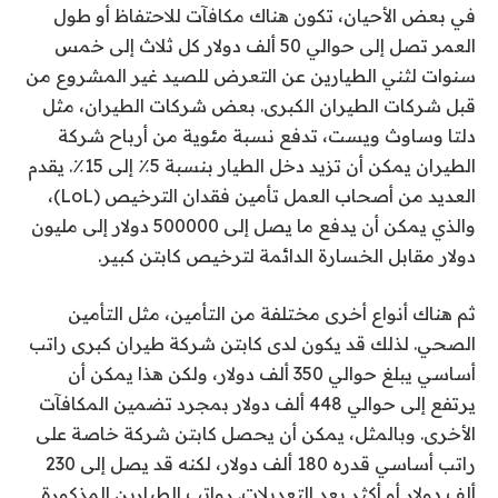
في بعض الأحيان، تكون هناك مكافآت للاحتفاظ أو طول
العمر تصل إلى حوالي 50 ألف دولار كل ثلاث إلى خمس
سنوات لثني الطيارين عن التعرض للصيد غير المشروع من
قبل شركات الطيران الكبرى. بعض شركات الطيران، مثل
دلتا وساوث ويست، تدفع نسبة مئوية من أرباح شركة
الطيران يمكن أن تزيد دخل الطيار بنسبة 5٪ إلى 15٪. يقدم
العديد من أصحاب العمل تأمين فقدان الترخيص (LoL)،
والذي يمكن أن يدفع ما يصل إلى 500000 دولار إلى مليون
دولار مقابل الخسارة الدائمة لترخيص كابتن كبير.
ثم هناك أنواع أخرى مختلفة من التأمين، مثل التأمين
الصحي. لذلك قد يكون لدى كابتن شركة طيران كبرى راتب
أساسي يبلغ حوالي 350 ألف دولار، ولكن هذا يمكن أن
يرتفع إلى حوالي 448 ألف دولار بمجرد تضمين المكافآت
الأخرى. وبالمثل، يمكن أن يحصل كابتن شركة خاصة على
راتب أساسي قدره 180 ألف دولار، لكنه قد يصل إلى 230
ألف دولار أو أكثر بعد التعديلات. رواتب الطيارين المذكورة