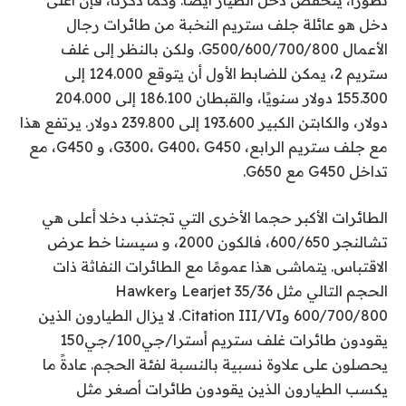
دخل هو عائلة جلف ستريم النخبة من طائرات رجال
الأعمال G500/600/700/800. ولكن بالنظر إلى غلف
ستريم 2، يمكن للضابط الأول أن يتوقع 124.000 إلى
155.300 دولار سنويًا، والقبطان 186.100 إلى 204.000
دولار، والكابتن الكبير 193.600 إلى 239.800 دولار. يرتفع هذا
مع جلف ستريم الرابع، G300، G400، G450، و G450، مع
تداخل G450 مع G650.
الطائرات الأكبر حجما الأخرى التي تجتذب دخلا أعلى هي
تشالنجر 600/650، فالكون 2000، و
سيسنا
خط عرض
الاقتباس. يتماشى هذا عمومًا مع الطائرات النفاثة ذات
الحجم التالي مثل Learjet 35/36 وHawker
600/700/800 وCitation III/VI. لا يزال الطيارون الذين
يقودون طائرات غلف ستريم أسترا/جي100/جي150
يحصلون على علاوة نسبية بالنسبة لفئة الحجم. عادةً ما
يكسب الطيارون الذين يقودون طائرات أصغر مثل