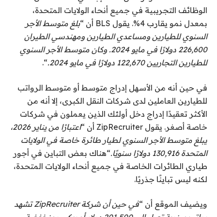
الوظائف التجريبية في جميع أنحاء الولايات المتحدة
،
بمعدل نمو يقارب 4%. يقول BLS أن “
بلغ متوسط ​​الأجر
السنوي للطيارين ومساعدي الطيارين ومهندسي الطيران
226,600 دولارًا في مايو 2024. وكان متوسط ​​الأجر السنوي
للطيارين التجاريين 122,670 دولارًا في مايو 2024.
“.
في حين أنه من الأسهل إدراج متوسط ​​أو متوسط ​​الرواتب
للطيارين العاملين لدى شركات النقل الكبرى، إلا أنه من
الأكثر تعقيدًا إدراج دخل أولئك الذين يعملون في شركات
خاصة أصغر. يقول ZipRecruiter أن “
اعتبارًا من يناير 2026،
يبلغ متوسط ​​الأجر السنوي لطيار طائرة خاصة في الولايات
المتحدة 130,916 دولارًا سنويًا.
“هناك بعض التباين في أجور
طياري الطائرات الخاصة في جميع أنحاء الولايات المتحدة،
لكنه ليس تباينًا جذريًا.
ويضيف الموقع أن “
في حين أن شركة ZipRecruiter تشهد