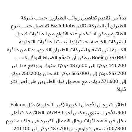
بدلاً من تقديم تفاصيل رواتب الطيارين حسب شركة
الطيران أو الشركة، تقدم BizJetJobs تفاصيل حسب نوع
الطائرة. يمكن استخدام هذه الأنواع من الطائرات كبديل
للشركات الخاصة، حيث إنها ليست الطائرات التجارية
الكبيرة التي تشغلها شركات الطيران الكبرى. بدءًا من طائرة
Boeing 737BBJ، يمكن أن يتوقع الضباط الأوائل كسب
141,200 دولارًا إلى 187,600 دولارًا سنويًا. ويرتفع هذا إلى
237.700 دولار إلى 365.000 دولار للقبطان و250.200 دولار
إلى 371.600 دولار، مع حصول كبار الطيارين على أجر أكثر
قليلاً.
لطائرات رجال الأعمال الكبيرة (غير التجارية) مثل Falcon
900
، الأجر السنوي يعكس أجر 737BBJ. الطائرة ذات أعلى
دخل في فئة طائرات رجال الأعمال الكبيرة هي جلف ستريم
700/800 بسعر يتراوح بين 187.700 دولار إلى 241.100