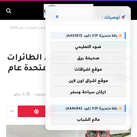
×
توصيات :
الرئيسية
»
نظرة على رواتب طياري الطائرات الخاصة في الولايات المتحدة عام 2026
باقة متميزة VIP (كود: AA35872):
آفاق الطيران والطيران التقني
ضوء التعليمي
نظرة على رواتب طياري الطائرات
صحيفة برق
الخاصة في الولايات المتحدة عام
موقع اشراقات
2026
موقع اشراق اون لاين
اركان سياحة وسفر
بواسطة
admin
يونيو 23, 2026
لا توجد تعليقات
8 دقائق
باقة متميزة VIP (كود: AA86842):
عالم الشباب