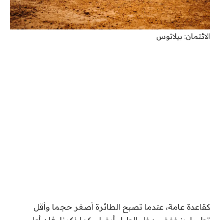
الائتمان: بيلاتوس
كقاعدة عامة، عندما تصبح الطائرة أصغر حجما وأقل
تطورا، ينخفض ​​دخل الطيار أيضا. وكما ذكرنا، فإن أعلى