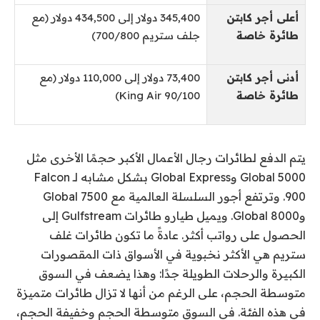
أعلى أجر كابتن
345,400 دولار إلى 434,500 دولار (مع
طائرة خاصة
جلف ستريم 700/800)
أدنى أجر كابتن
73,400 دولار إلى 110,000 دولار (مع
طائرة خاصة
King Air 90/100)
يتم الدفع لطائرات رجال الأعمال الأكبر حجمًا الأخرى مثل
Global 5000 وGlobal Express بشكل مشابه لـ Falcon
900. وترتفع أجور السلسلة العالمية مع Global 7500
وGlobal 8000. ويميل طيارو طائرات Gulfstream إلى
الحصول على رواتب أكثر. عادةً ما تكون طائرات غلف
ستريم هي الأكثر نخبوية في الأسواق ذات المقصورات
الكبيرة والرحلات الطويلة جدًا: وهذا يضعف في السوق
متوسطة الحجم، على الرغم من أنها لا تزال طائرات متميزة
في هذه الفئة. في السوق متوسطة الحجم وخفيفة الحجم،