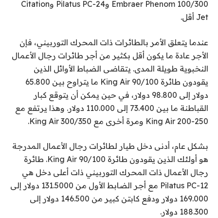
Embraer Phenom 100/300 وPilatus PC-24 وCitation
Jet أقل.
عندما يتعلق الأمر بالطائرات ذات المحرك التوربيني، فإن
الأجر عادة ما يكون أقل بكثير من أجر طائرات رجال الأعمال
النخبوية طويلة المدى. يتقاضى الضباط الأوائل الذين
يقودون طائرة King Air 90/100 ما يتراوح بين 65.800
دولار إلى 98.800 دولار، في حين يمكن أن يتوقع كبار
القباطنة ما بين 73.400 إلى 110.000 دولار. وهذا يرتفع مع
King Air 200-250 ومرة ​​أخرى مع King Air 300/350.
بشكل عام، أدنى دخل طيار لطائرات رجال الأعمال المدرجة
هو أولئك الذين يقودون طائرة King Air 90/100.
طائرة
رجال الأعمال ذات المحرك التوربيني ذات أعلى دخل هي
Pilatus PC-12
مع أجر الضابط الأول من 131.5000 دولار إلى
169.000 دولار ودفع كابتن كبير من 146.500 دولار إلى
188.300 دولار.