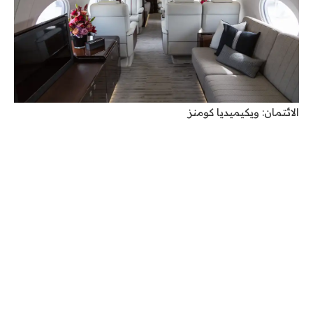
الائتمان: ويكيميديا ​​​​كومنز