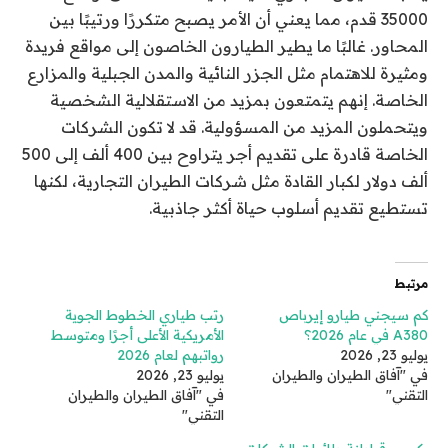
35000 قدم، مما يعني أن الأمر يصبح متكررًا ورتيبًا بين
المحاور. غالبًا ما يطير الطيارون الخاصون إلى مواقع فريدة
ومثيرة للاهتمام مثل الجزر النائية والمدن الجبلية والمزارع
الخاصة. إنهم يتمتعون بمزيد من الاستقلالية الشخصية
ويتحملون المزيد من المسؤولية. قد لا تكون الشركات
الخاصة قادرة على تقديم أجر يتراوح بين 400 ألف إلى 500
ألف دولار لكبار القادة مثل شركات الطيران التجارية، لكنها
تستطيع تقديم أسلوب حياة أكثر جاذبية.
مرتبط
كم سيجني طيارو إيرباص
رتب طياري الخطوط الجوية
A380 في عام 2026؟
الأمريكية الأعلى أجرًا ومتوسط ​​
يوليو 23, 2026
رواتبهم لعام 2026
في "آفاق الطيران والطيران
يوليو 23, 2026
التقني"
في "آفاق الطيران والطيران
التقني"