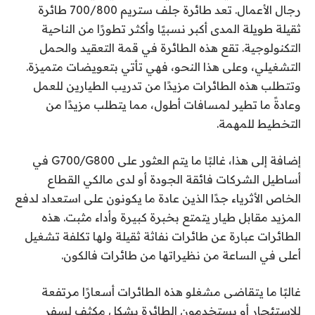
رجال الأعمال. تعد طائرة جلف ستريم 700/800 طائرة
ثقيلة طويلة المدى أكبر نسبيًا وأكثر تطورًا من الناحية
التكنولوجية. تقع هذه الطائرة في قمة التعقيد والحمل
التشغيلي، وعلى هذا النحو، فهي تأتي بتعويضات متميزة.
وتتطلب هذه الطائرات مزيدًا من تدريب الطيارين للعمل
وعادةً ما تطير لمسافات أطول، مما يتطلب مزيدًا من
التخطيط للمهمة.
إضافة إلى هذا،
غالبًا ما يتم العثور على G700/G800 في
أساطيل الشركات فائقة الجودة أو لدى مالكي القطاع
الخاص الأثرياء جدًا
الذين عادة ما يكونون على استعداد لدفع
المزيد مقابل طيار يتمتع بخبرة كبيرة وأداء مثبت. هذه
الطائرات عبارة عن طائرات نفاثة ثقيلة ولها تكلفة تشغيل
أعلى في الساعة من نظيراتها من طائرات فالكون.
غالبًا ما يتقاضى مشغلو هذه الطائرات أسعارًا مرتفعة
للاستئجار أو يستخدمون الطائرة بشكل مكثف لسفر