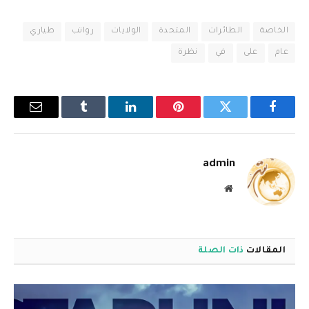
الخاصة
الطائرات
المتحدة
الولايات
رواتب
طياري
عام
على
في
نظرة
فيسبوك
تويتر
بينتيريست
لينكدإن
Tumblr
البريد
الإلكترو
admin
موقع
الويب
المقالات
ذات الصلة