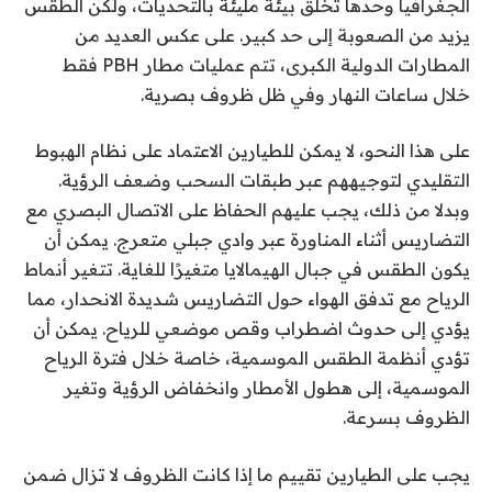
الجغرافيا وحدها تخلق بيئة مليئة بالتحديات، ولكن الطقس
يزيد من الصعوبة إلى حد كبير. على عكس العديد من
المطارات الدولية الكبرى، تتم عمليات مطار PBH فقط
خلال ساعات النهار وفي ظل ظروف بصرية.
على هذا النحو، لا يمكن للطيارين الاعتماد على نظام الهبوط
التقليدي لتوجيههم عبر طبقات السحب وضعف الرؤية.
وبدلا من ذلك، يجب عليهم الحفاظ على الاتصال البصري مع
التضاريس أثناء المناورة عبر وادي جبلي متعرج. يمكن أن
يكون الطقس في جبال الهيمالايا متغيرًا للغاية. تتغير أنماط
الرياح مع تدفق الهواء حول التضاريس شديدة الانحدار، مما
يؤدي إلى حدوث اضطراب وقص موضعي للرياح. يمكن أن
تؤدي أنظمة الطقس الموسمية، خاصة خلال فترة الرياح
الموسمية، إلى هطول الأمطار وانخفاض الرؤية وتغير
الظروف بسرعة.
يجب على الطيارين تقييم ما إذا كانت الظروف لا تزال ضمن