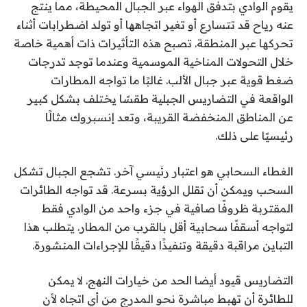
يقوم الوادي بتدفق الهواء عبر الجبال المحيطة، مما ينتج
عنه رياح قد تتسارع أو تغير اتجاهها أو تولد اضطرابات أثناء
تحركها عبر المنطقة. تصبح هذه التأثيرات ذات أهمية خاصة
خلال التحولات المناخية الموسمية وعندما توجد تدرجات
ضغط قوية عبر جبال الألب. غالبًا ما تواجه المطارات
الواقعة في التضاريس الجبلية طقسًا يختلف بشكل كبير
عن المناطق المنخفضة القريبة، وتعد إنسبروك مثالًا
رئيسيًا على ذلك.
الغطاء السحابي هو اعتبار رئيسي آخر. تشجع الجبال تشكل
السحب ويمكن أن تقلل الرؤية بسرعة. قد تواجه الطائرات
المقتربة ظروفًا صافية في جزء واحد من الوادي فقط
لتواجه أسقفًا سحابية أقل بالقرب من المطار. يتطلب هذا
التباين مراقبة دقيقة وتنفيذًا دقيقًا للإجراءات المنشورة.
التضاريس
قيود
أيضا الحد من خيارات النهج. لا يمكن
للطائرة أن تهبط مباشرة نحو المدرج من أي اتجاه لأن