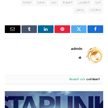
أمرا
الطقس
الهبوط
حيث
صعبا
للغاية
مطارات
يجعل
فيسبوك
تويتر
بينتيريست
لينكدإن
Tumblr
البريد
الإلكترو
admin
موقع
الويب
المقالات
ذات الصلة