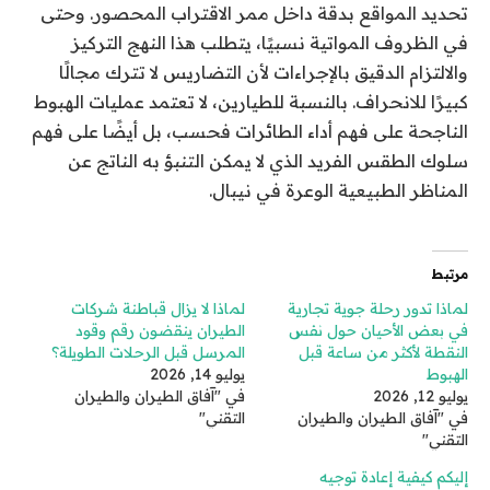
تحديد المواقع بدقة داخل ممر الاقتراب المحصور. وحتى
في الظروف المواتية نسبيًا، يتطلب هذا النهج التركيز
والالتزام الدقيق بالإجراءات لأن التضاريس لا تترك مجالًا
كبيرًا للانحراف. بالنسبة للطيارين، لا تعتمد عمليات الهبوط
الناجحة على فهم أداء الطائرات فحسب، بل أيضًا على فهم
سلوك الطقس الفريد الذي لا يمكن التنبؤ به الناتج عن
المناظر الطبيعية الوعرة في نيبال.
مرتبط
لماذا تدور رحلة جوية تجارية
لماذا لا يزال قباطنة شركات
في بعض الأحيان حول نفس
الطيران ينقضون رقم وقود
النقطة لأكثر من ساعة قبل
المرسل قبل الرحلات الطويلة؟
الهبوط
يوليو 14, 2026
يوليو 12, 2026
في "آفاق الطيران والطيران
في "آفاق الطيران والطيران
التقني"
التقني"
إليكم كيفية إعادة توجيه