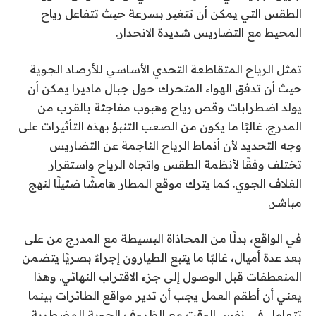
الطقس التي يمكن أن تتغير بسرعة حيث تتفاعل رياح
المحيط مع التضاريس شديدة الانحدار.
تمثل الرياح المتقاطعة التحدي الأساسي للأرصاد الجوية
حيث أن تدفق الهواء المتحرك حول جبال ماديرا يمكن أن
يولد اضطرابات وقص رياح وهبوب مفاجئة بالقرب من
المدرج. غالبًا ما يكون من الصعب التنبؤ بهذه التأثيرات على
وجه التحديد لأن أنماط الرياح الناجمة عن التضاريس
تختلف وفقًا لأنظمة الطقس واتجاه الرياح واستقرار
الغلاف الجوي. كما يترك موقع المطار هامشًا ضئيلًا لنهج
مباشر.
في الواقع، بدلًا من المحاذاة البسيطة مع المدرج من على
بعد عدة أميال، غالبًا ما يتبع الطيارون إجراءً بصريًا يتضمن
المنعطفات قبل الوصول إلى جزء الاقتراب النهائي. وهذا
يعني أن أطقم العمل يجب أن تدير مواقع الطائرات بينما
تتعامل في نفس الوقت مع الظروف الجوية المضطربة