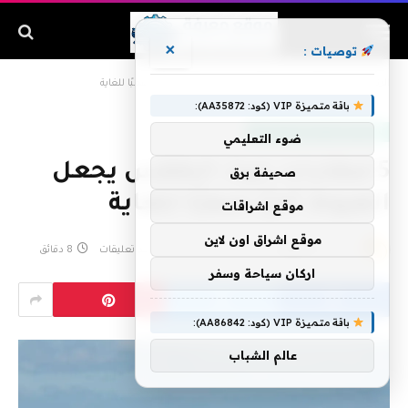
×
توصيات :
الرئيسية
»
5 مطارات حيث الطقس يجعل الهبوط أمرًا صعبًا للغاية
باقة متميزة VIP (كود: AA35872):
آفاق الطيران والطيران التقني
ضوء التعليمي
5 مطارات حيث الطقس يجعل
صحيفة برق
الهبوط أمرًا صعبًا للغاية
موقع اشراقات
موقع اشراق اون لاين
بواسطة
admin
يونيو 30, 2026
لا توجد تعليقات
8 دقائق
اركان سياحة وسفر
باقة متميزة VIP (كود: AA86842):
عالم الشباب