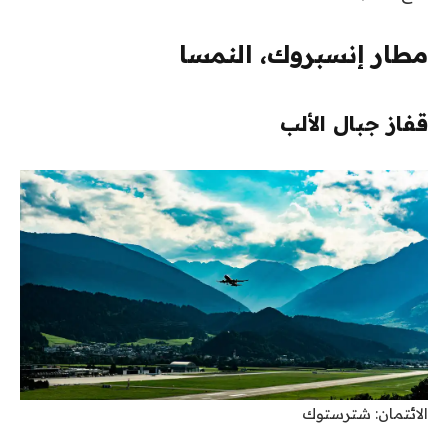
مطار إنسبروك، النمسا
قفاز جبال الألب
الائتمان: شترستوك