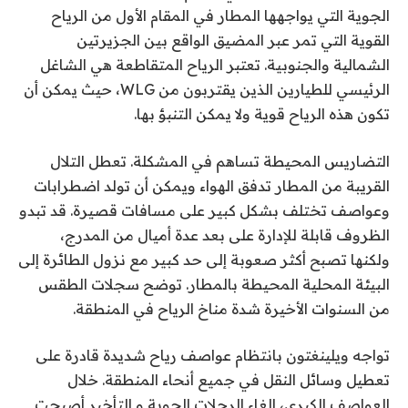
الجوية التي يواجهها المطار في المقام الأول من الرياح
القوية التي تمر عبر المضيق الواقع بين الجزيرتين
الشمالية والجنوبية. تعتبر الرياح المتقاطعة هي الشاغل
الرئيسي للطيارين الذين يقتربون من WLG، حيث يمكن أن
تكون هذه الرياح قوية ولا يمكن التنبؤ بها.
التضاريس المحيطة تساهم في المشكلة. تعطل التلال
القريبة من المطار تدفق الهواء ويمكن أن تولد اضطرابات
وعواصف تختلف بشكل كبير على مسافات قصيرة. قد تبدو
الظروف قابلة للإدارة على بعد عدة أميال من المدرج،
ولكنها تصبح أكثر صعوبة إلى حد كبير مع نزول الطائرة إلى
البيئة المحلية المحيطة بالمطار. توضح سجلات الطقس
من السنوات الأخيرة شدة مناخ الرياح في المنطقة.
تواجه ويلينغتون بانتظام عواصف رياح شديدة قادرة على
تعطيل وسائل النقل في جميع أنحاء المنطقة. خلال
العواصف الكبرى، إلغاء الرحلات الجوية و
التأخير
أصبحت