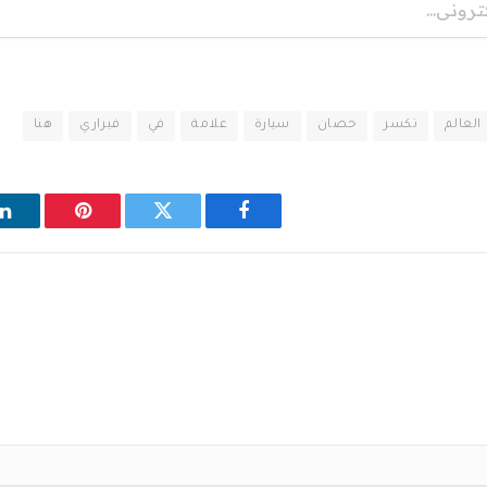
العالم
تكسر
حصان
سيارة
علامة
في
فيراري
هنا
فيسبوك
تويتر
بينتيريست
ل