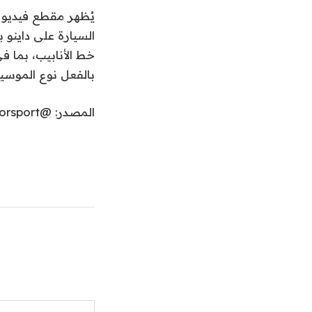
خط الأنابيب، بما ف
بالفعل نوع الموسي
المصدر: @brillsteelmotorsport
كتابة بريدك الإلكتروني...