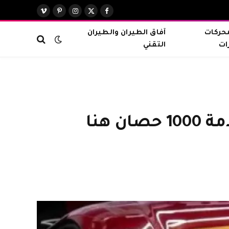
X
فيسبوك
الانستغرام
بينتيريست
فيميو
(Twitter)
محركات
آفاق الطيران والطيران
ات
التقني