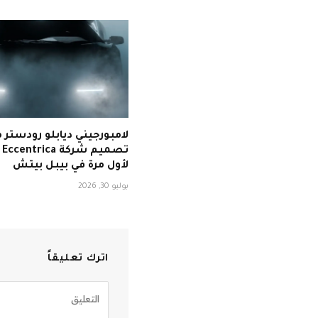
لامبورجيني ديابلو رودستر 
تص
لأول مرة في بيبل بيتش
يوليو 30, 2026
اترك تعليقاً