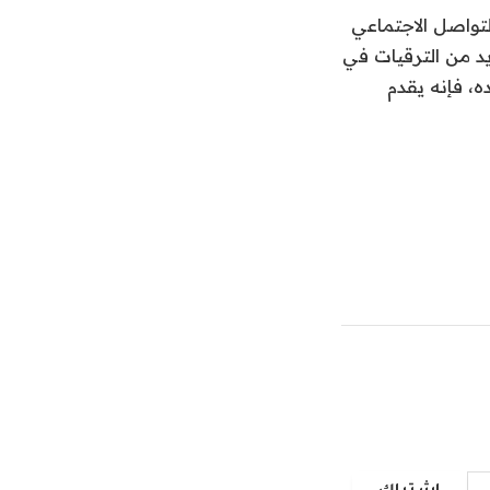
Brill Steel Motorspo على وسائل التواصل الاجتماعي
(737 رطل قدم). هناك المزيد من الترقيات في
ه، فإنه يقدم