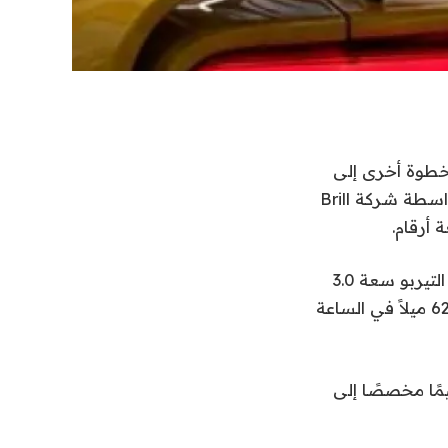
ر اتخذت خطوة أخرى إلى
الأمام. تدعي سيارة 296 Speciale Piloti المعدلة بشكل كبير – والتي تم ضبطها بواسطة شركة Brill
من المصنع، سيارة فيراري 296 Speciale ليست ضعيفة. تأتي بمحرك V6 مزدوج التيربو سعة 3.0
لتر مقترن بمحرك كهربائي. ينتجان معًا حوالي 819 حصانًا، ويصلان إلى سرعة 0-62 ميلاً في الساعة
صميمًا مخصصًا إلى