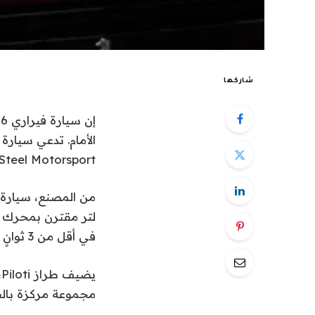
شاركها
Steel Motorsport في إيطاليا – أنها كسرت حاجز القوة الحصانية المكون من أربعة أرقام
في أقل من 3 ثوانٍ وسرعة قصوى تتجاوز 205 ميلاً في الساعة.
ي
مجموعة مركزة بالفع