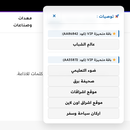
×
توصيات :
معدات
وصناعات
باقة متميزة VIP (كود: AA86842):
الرئيسية
»
تعليم
»
إذاعة مدرسية
عالم الشباب
إذاعة مدرسية
باقة متميزة VIP (كود: AA35872):
ضوء التعليمي
منشورات تخص الإذاعة المدرسية وكلمات للاذاعة.
صحيفة برق
موقع اشراقات
موقع اشراق اون لاين
اركان سياحة وسفر