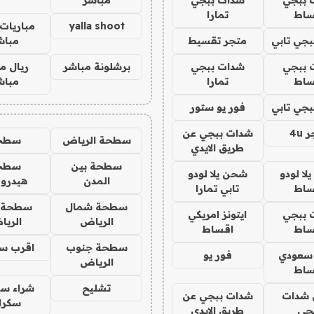
ساط
تمارا
yalla shoot
مباريات 
جي تابي
متجر تقسيط
مباش
 ببجي
شدات ببجي
برشلونة مباشر
ريال م
ساط
تمارا
مباش
جي تابي
فور يو ستور
4u
شدات ببجي عن
سطحة الرياض
سطح
طريق الايدي
سطحة بين
سطح
ا لودو
شحن يلا لودو
المدن
هيدرو
ساط
تابي تمارا
سطحة شمال
سطحة 
 ببجي
ايتونز امريكي
الرياض
الري
ساط
اقساط
سطحة جنوب
اقرب س
 سعودي
فور يو
الرياض
ساط
تشليح
شراء سي
شدات
شدات ببجي عن
سكرا
جي
طريق الايدي