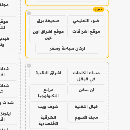
مجلة 
!
ضوء التعليمي
صحيفة برق
موقع
للت
موقع اشراقات
موقع اشراق اون
لاين
هيدب
وتر
اركان سياحة وسفر
!
شدات
مسك الكلمات
اشراق التقنية
اق
في قوقل
شدات
ان سفن
مرابع
تم
التكنولوجيا
شدات بب
خيال التقنية
شوف ويب
ايتونز
مجلة الاسهم
الشرقية
اق
الاقتصادية
شدات