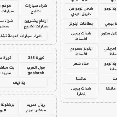
شراء سيارات
موقع ش
ا لودو
شحن لودو عن
تشليح
سيارات 
طريق الايدي
ارقام يشترون
شراء سي
 ببجي
بطاقات ايتونز
سيارات تشليح
مصدو
شن ستور
شدات ببجي
شراء سيارات قديمة تشلي
اقساط
 امريكي
ايتونز سعودي
ساط
اقساط
كورة 365
كورة س
ا لودو
حناء شعر
جول العرب
بث مباشر
ساط
goalarab
مدريد ا
نا
ماتشا
يلا لايف
ماتشا
شدات ببجي
تمارا
ريال مدريد
برشلونة 
مباشر اليوم
اليو