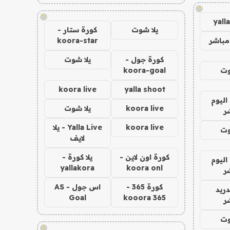
!
!
yall
يلا شوت
كورة ستار -
مباشر
koora-star
كورة جول -
يلا شوت
وت
koora-goal
koora live
yalla shoot
اليوم
koora live
يلا شوت
ر
koora live
Yalla Live - يلا
وت
لايف
كورة اون لاين -
يلا كورة -
اليوم
yallakora
koora onl
ر
كورة 365 -
اس جول - AS
دريد
Goal
kooora 365
ر
وت
!