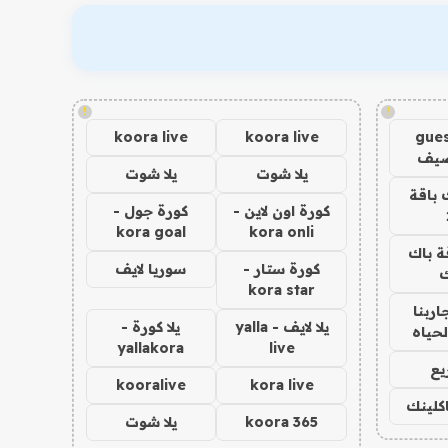
!
!
koora live
koora live
gues
ضيف
يلا شوت
يلا شوت
 باقة
كورة اون لاين -
كورة جول -
kora goal
kora onli
ة باك
كورة ستار -
سوريا لايف
ك
kora star
اربنا
يلا لايف - yalla
يلا كورة -
لحياه
yallakora
live
يع
kooralive
kora live
اكلينك
koora 365
يلا شوت