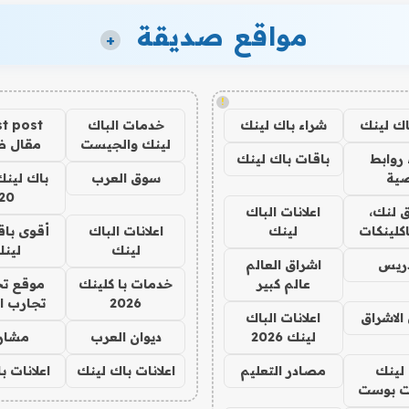
مواقع صديقة
+
!
اك لينك
شراء باك لينك
خدمات الباك
t post
لينك والجيست
مقال 
روابط
باقات باك لينك
ية
سوق العرب
باك لينك
20
 لنك،
اعلانات الباك
كلينكات
لينك
اعلانات الباك
أقوى باق
لينك
لين
دريس
اشراق العالم
عالم كبير
خدمات با كلينك
موقع تج
2026
تجارب ا
الاشراق
اعلانات الباك
لينك 2026
ديوان العرب
مشار
لينك
مصادر التعليم
اعلانات باك لينك
اعلانات ب
 بوست