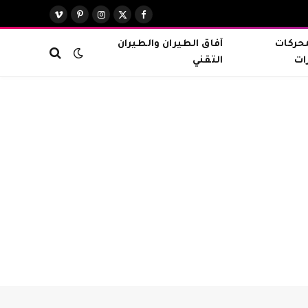
X
فيسبوك
الانستغرام
بينتيريست
فيميو
(Twitter)
محركات
آفاق الطيران والطيران
ات
التقني