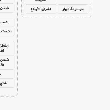
شحن يل
موسوعة انوار
اشراق الأرباح
شعبية
بلايستي
ايتونز
اق
شحن يل
اق
ح
شاي 