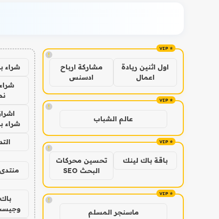
!
شراء ب
اول اثنين ريادة
مشاركة ارباح
اعمال
ادسنس
شراء 
نص
!
اشراق
عالم الشباب
شراء با
الت
!
باقة باك لينك
تحسين محركات
منتدى 
البحث SEO
باك 
!
وجيست
ماسنجر المسلم