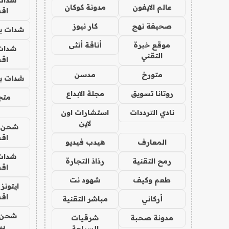
عالم الايفون
مدونة كوكان
اق
صحيفة نهج
كار نيوز
شدات بب
موقع خبرة
أناقة أنثى
شدات
التقني
اق
متورخ
مدسن
شدات بب
روتانا تسويق
مجلة الابداع
متجر 
نادي الترددات
استشارات اون
لاين
شحن يل
اق
المعارف
هيدب فيديو
شدات
رمح التقنية
رذاذ التجارة
اق
طعم وكيف
شهود نت
ايتونز
اق
أركاني
مباشر التقنية
شحن 
مدونة صحبة
شرقيات
بب
السياحة