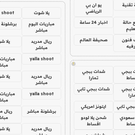
تقنية
يو ان بي
الرياضي
يلا شوت
a shoot
 حالة
اخبار 24 ساعة
مباريات اليوم
برشلونة 
عليم
مباشر
 فنون
صحيفة العالم
ريال مدريد
يلا ش
فيه
مباشر
yalla shoot
مباريات 
!
مباش
 ببجي
شدات ببجي
ريال مدريد
يلا ش
ساط
تمارا
مباشر
 ببجي
شدات ببجي تابي
yalla shoot
مباريات 
ارا
مباش
جي تابي
ايتونز امريكي
برشلونة مباشر
ريال م
 سعودي
شحن يلا لودو
مباش
ساط
اقساط
ريال مدريد
يلا ش
 ببجي
شدات ببجي
مباشر