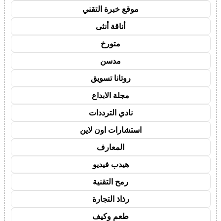
موقع خبرة التقني
أناقة أنثى
متورخ
مدسن
روتانا تسويق
مجلة الابداع
نادي الترددات
استشارات اون لاين
المعارف
هيدب فيديو
رمح التقنية
رذاذ التجارة
طعم وكيف