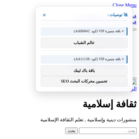
Close Menu
×
🚀 توصيات :
فيسبوك
X (Twitter)
الانستغرام
فيسبوك
X (Twitter)
الانستغرام
بينتيريست
فيميو
⭐ باقة متميزة VIP (كود: AA86842):
معدات وصناعات
عالم الشباب
سيارات ومعدات
مختبر معرفة التقني
منوعات التقنية
⭐ باقة متميزة VIP (كود: AA11138):
عالم المحركات والسيارات
آفاق الطيران والطيران التقني
باقة باك لينك
تحسين محركات البحث SEO
الرئيسية
»
إسلاميات
»
ثقافة إسلامية
ثقافة إسلامية
منشورات دينية وإسلامية , تعلم الثقافة الإسلامية
البحث
عن: