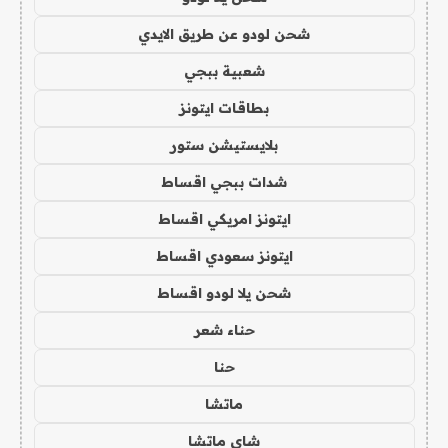
شحن لودو عن طريق الايدي
شعبية ببجي
بطاقات ايتونز
بلايستيشن ستور
شدات ببجي اقساط
ايتونز امريكي اقساط
ايتونز سعودي اقساط
شحن يلا لودو اقساط
حناء شعر
حنا
ماتشا
شاي ماتشا