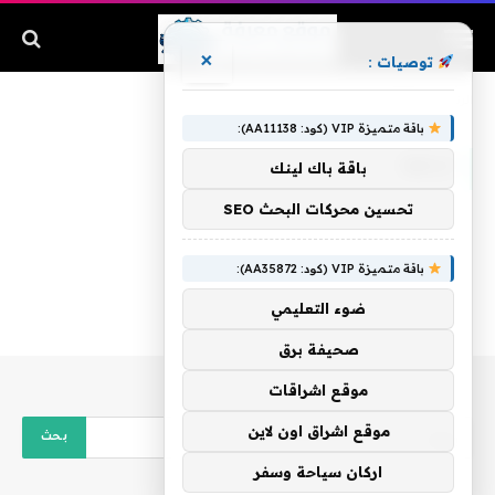
×
توصيات :
الرئيسية
»
أباظة
باقة متميزة VIP (كود: AA11138):
أباظة
باقة باك لينك
تحسين محركات البحث SEO
باقة متميزة VIP (كود: AA35872):
ضوء التعليمي
صحيفة برق
موقع اشراقات
موقع اشراق اون لاين
اركان سياحة وسفر