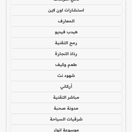
استشارات اون لاين
المعارف
هيدب فيديو
رمح التقنية
رذاذ التجارة
طعم وكيف
شهود نت
أركاني
مباشر التقنية
مدونة صحبة
شرقيات السياحة
موسوعة انوار