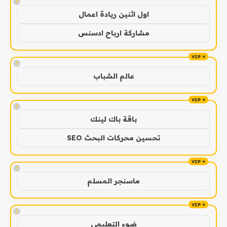
!
اول اثنين ريادة اعمال
مشاركة ارباح ادسنس
!
عالم الشباب
!
باقة باك لينك
تحسين محركات البحث SEO
!
ماسنجر المسلم
!
ضوء التعليمي