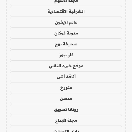
مجلة الاسهم
الشرقية الاقتصادية
عالم الايفون
مدونة كوكان
صحيفة نهج
كار نيوز
موقع خبرة التقني
أناقة أنثى
متورخ
مدسن
روتانا تسويق
مجلة الابداع
نادي الترددات