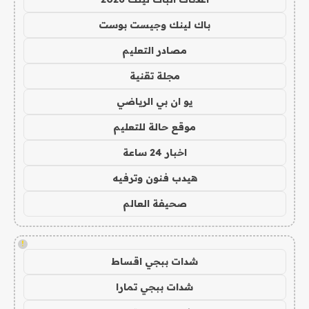
باك لينك وجيست بوست
مصادر التعليم
مجلة تقنية
يو ان بي الرياضي
موقع حالة للتعليم
اخبار 24 ساعة
هيدب فنون وترفيه
صحيفة العالم
!
شدات ببجي اقساط
شدات ببجي تمارا