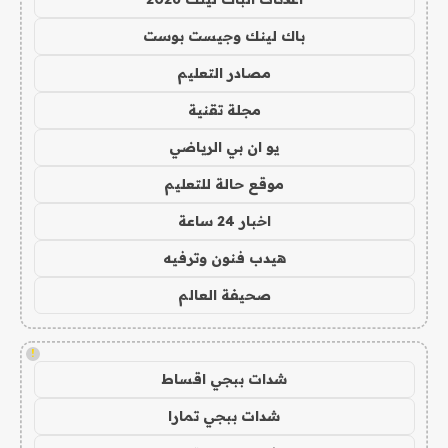
باك لينك وجيست بوست
مصادر التعليم
مجلة تقنية
يو ان بي الرياضي
موقع حالة للتعليم
اخبار 24 ساعة
هيدب فنون وترفيه
صحيفة العالم
!
شدات ببجي اقساط
شدات ببجي تمارا