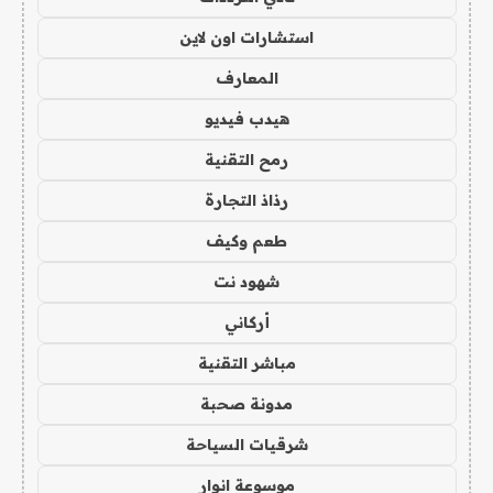
استشارات اون لاين
المعارف
هيدب فيديو
رمح التقنية
رذاذ التجارة
طعم وكيف
شهود نت
أركاني
مباشر التقنية
مدونة صحبة
شرقيات السياحة
موسوعة انوار