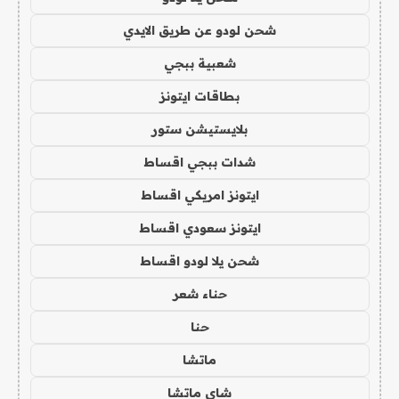
شحن لودو عن طريق الايدي
شعبية ببجي
بطاقات ايتونز
بلايستيشن ستور
شدات ببجي اقساط
ايتونز امريكي اقساط
ايتونز سعودي اقساط
شحن يلا لودو اقساط
حناء شعر
حنا
ماتشا
شاي ماتشا