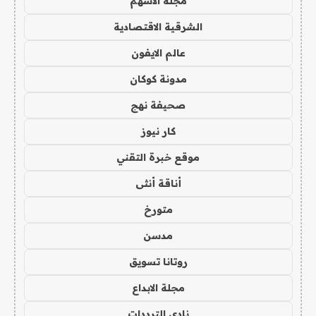
مجلة الاسهم
الشرقية الاقتصادية
عالم الايفون
مدونة كوكان
صحيفة نهج
كار نيوز
موقع خبرة التقني
أناقة أنثى
متورخ
مدسن
روتانا تسويق
مجلة الابداع
نادي الترددات