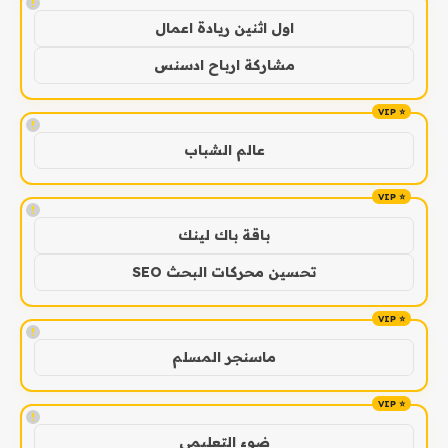
!
اول اثنين ريادة اعمال
مشاركة ارباح ادسنس
!
عالم الشباب
!
باقة باك لينك
تحسين محركات البحث SEO
!
ماسنجر المسلم
!
ضوء التعليمي