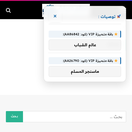
×
توصيات :
الرئيسية
»
أبنائه
باقة متميزة VIP (كود: AA86842):
أبنائه
عالم الشباب
باقة متميزة VIP (كود: AA26790):
ماسنجر المسلم