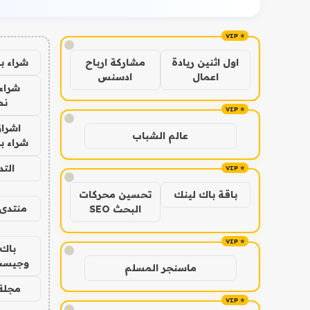
!
شراء ب
اول اثنين ريادة
مشاركة ارباح
اعمال
ادسنس
شراء 
نص
!
اشراق
عالم الشباب
شراء با
الت
!
باقة باك لينك
تحسين محركات
منتدى 
البحث SEO
باك 
!
وجيست
ماسنجر المسلم
مجلة 
!