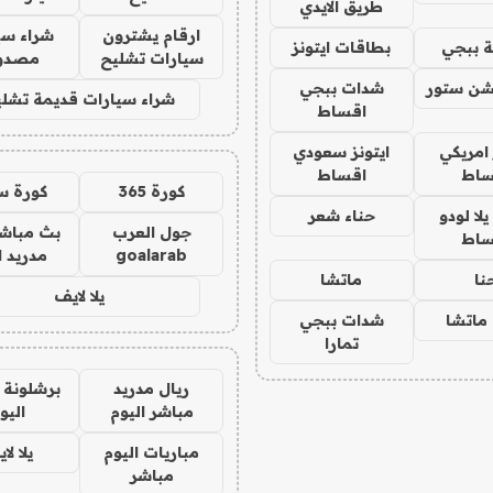
طريق الايدي
ارقام يشترون
شراء سي
 ببجي
بطاقات ايتونز
سيارات تشليح
مصدو
شن ستور
شدات ببجي
شراء سيارات قديمة تشلي
اقساط
 امريكي
ايتونز سعودي
ساط
اقساط
كورة 365
كورة س
ا لودو
حناء شعر
جول العرب
بث مباشر
ساط
goalarab
مدريد ا
نا
ماتشا
يلا لايف
ماتشا
شدات ببجي
تمارا
ريال مدريد
برشلونة 
مباشر اليوم
اليو
مباريات اليوم
يلا لا
مباشر