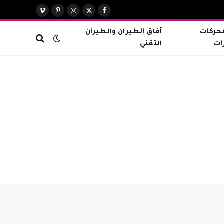
X
فيسبوك
الانستغرام
بينتيريست
فيميو
(Twitter)
محركات
آفاق الطيران والطيران
ات
التقني