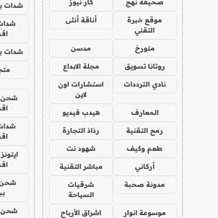
صحيفة نهج
كار نيوز
شدات بب
موقع خبرة
أناقة أنثى
شدات
التقني
اق
متورخ
مدسن
شدات بب
روتانا تسويق
مجلة الابداع
متجر 
نادي الترددات
استشارات اون
لاين
شحن يل
اق
المعارف
هيدب فيديو
شدات
رمح التقنية
رذاذ التجارة
اق
طعم وكيف
شهود نت
ايتونز
اق
أركاني
مباشر التقنية
شحن 
مدونة صحبة
شرقيات
بب
السياحة
شحن يل
موسوعة انوار
اشراق الأرباح