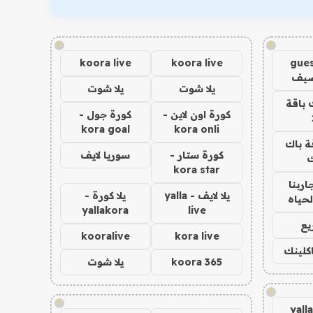
!
!
koora live
koora live
gues
ضيف
يلا شوت
يلا شوت
 باقة
كورة اون لاين -
كورة جول -
kora goal
kora onli
ة باك
كورة ستار -
سوريا لايف
ك
kora star
اربنا
يلا لايف - yalla
يلا كورة -
لحياه
yallakora
live
يع
kooralive
kora live
اكلينك
koora 365
يلا شوت
!
!
yall