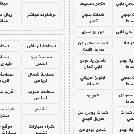
جي تابي
متجر تقسيط
مباش
 ببجي
شدات ببجي
برشلونة مباشر
ريال م
ساط
تمارا
مباش
جي تابي
فور يو ستور
4u
شدات ببجي عن
سطحة الرياض
سطح
طريق الايدي
سطحة بين
سطح
ا لودو
شحن يلا لودو
المدن
هيدرو
ساط
تابي تمارا
سطحة شمال
سطحة 
 ببجي
ايتونز امريكي
الرياض
الري
ساط
اقساط
سطحة جنوب
اقرب س
 سعودي
فور يو
الرياض
ساط
تشليح
شراء سي
شدات
شدات ببجي عن
سكرا
جي
طريق الايدي
شراء سيارات
موقع ش
ا لودو
شحن لودو عن
تشليح
سيارات 