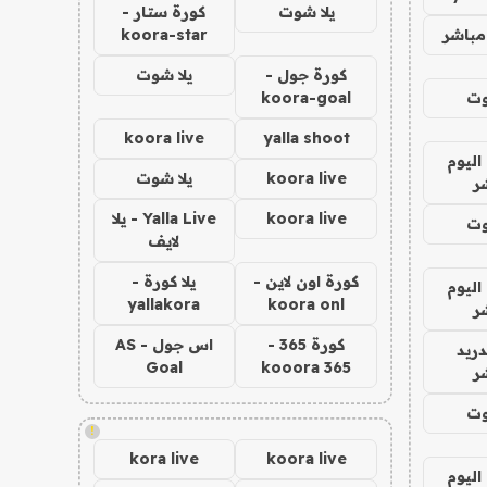
يلا شوت
كورة ستار -
مباشر
koora-star
كورة جول -
يلا شوت
وت
koora-goal
koora live
yalla shoot
اليوم
koora live
يلا شوت
ر
koora live
Yalla Live - يلا
وت
لايف
كورة اون لاين -
يلا كورة -
اليوم
yallakora
koora onl
ر
كورة 365 -
اس جول - AS
دريد
Goal
kooora 365
ر
وت
!
kora live
koora live
اليوم