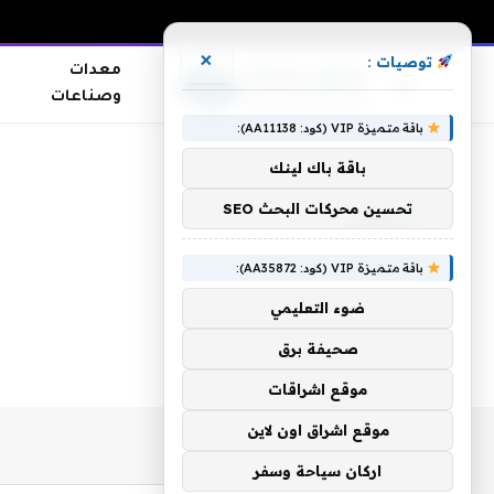
×
توصيات :
معدات
وصناعات
باقة متميزة VIP (كود: AA11138):
الرئيسية
»
أبيار
باقة باك لينك
تحسين محركات البحث SEO
أبيار
باقة متميزة VIP (كود: AA35872):
ضوء التعليمي
صحيفة برق
موقع اشراقات
موقع اشراق اون لاين
اركان سياحة وسفر