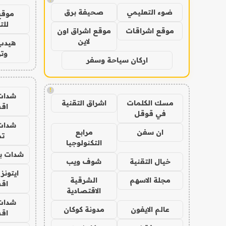
ضوء التعليمي
صحيفة برق
موقع
للت
موقع اشراقات
موقع اشراق اون
لاين
هيدب
وتر
اركان سياحة وسفر
!
شدات
مسك الكلمات
اشراق التقنية
اق
في قوقل
شدات
ان سفن
مرابع
تم
التكنولوجيا
شدات بب
خيال التقنية
شوف ويب
ايتونز
مجلة الاسهم
الشرقية
اق
الاقتصادية
شدات
عالم الايفون
مدونة كوكان
اق