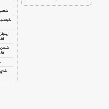
شعبية
بلايستي
ايتونز
اق
شحن يل
اق
ح
شاي 