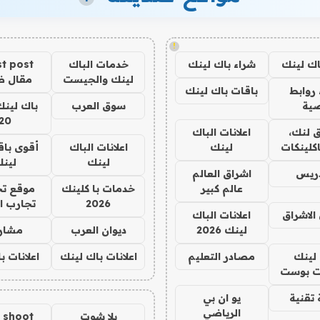
!
اك لينك
شراء باك لينك
خدمات الباك
t post
لينك والجيست
مقال 
روابط
باقات باك لينك
ية
سوق العرب
باك لينك
20
 لنك،
اعلانات الباك
كلينكات
لينك
اعلانات الباك
أقوى باق
لينك
لين
دريس
اشراق العالم
عالم كبير
خدمات با كلينك
موقع تج
2026
تجارب ا
الاشراق
اعلانات الباك
لينك 2026
ديوان العرب
مشار
لينك
مصادر التعليم
اعلانات باك لينك
اعلانات ب
 بوست
تقنية
يو ان بي
الرياضي
يلا شوت
a shoot