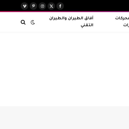
X
فيسبوك
الانستغرام
بينتيريست
فيميو
(Twitter)
محركات
آفاق الطيران والطيران
ات
التقني