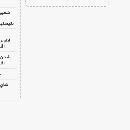
شعبية
بلايستي
ايتونز
اق
شحن يل
اق
ح
شاي 