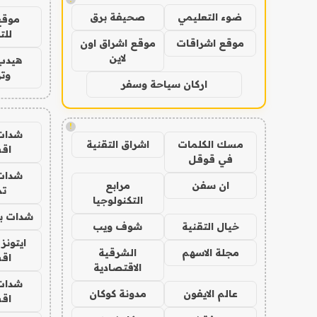
ضوء التعليمي
صحيفة برق
موقع
للت
موقع اشراقات
موقع اشراق اون
لاين
هيدب
وتر
اركان سياحة وسفر
!
شدات
مسك الكلمات
اشراق التقنية
اق
في قوقل
شدات
ان سفن
مرابع
تم
التكنولوجيا
شدات بب
خيال التقنية
شوف ويب
ايتونز
مجلة الاسهم
الشرقية
اق
الاقتصادية
شدات
عالم الايفون
مدونة كوكان
اق