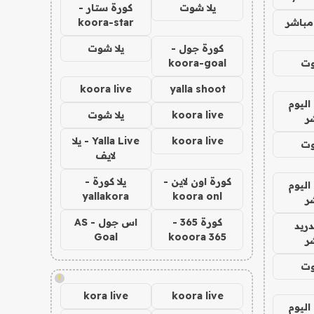
يلا شوت
كورة ستار -
مباشر
koora-star
كورة جول -
يلا شوت
وت
koora-goal
koora live
yalla shoot
اليوم
koora live
يلا شوت
ر
koora live
Yalla Live - يلا
وت
لايف
كورة اون لاين -
يلا كورة -
اليوم
yallakora
koora onl
ر
كورة 365 -
اس جول - AS
دريد
Goal
kooora 365
ر
وت
!
kora live
koora live
اليوم