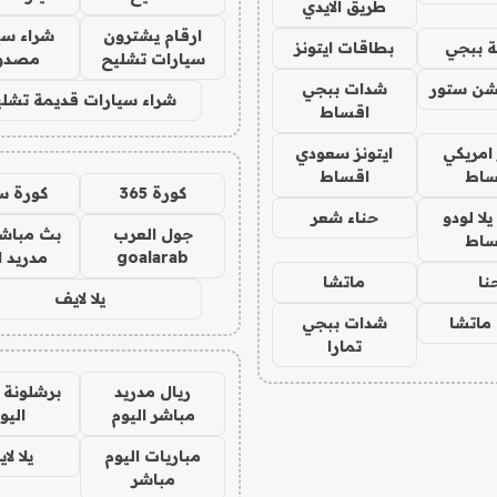
طريق الايدي
ارقام يشترون
شراء سي
 ببجي
بطاقات ايتونز
سيارات تشليح
مصدو
شن ستور
شدات ببجي
شراء سيارات قديمة تشلي
اقساط
 امريكي
ايتونز سعودي
ساط
اقساط
كورة 365
كورة س
ا لودو
حناء شعر
جول العرب
بث مباشر
ساط
goalarab
مدريد ا
نا
ماتشا
يلا لايف
ماتشا
شدات ببجي
تمارا
ريال مدريد
برشلونة 
مباشر اليوم
اليو
مباريات اليوم
يلا لا
مباشر