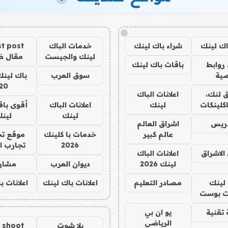
!
اك لينك
شراء باك لينك
خدمات الباك
t post
لينك والجيست
مقال 
روابط
باقات باك لينك
ية
سوق العرب
باك لينك
20
 لنك،
اعلانات الباك
كلينكات
لينك
اعلانات الباك
أقوى باق
لينك
لين
دريس
اشراق العالم
عالم كبير
خدمات با كلينك
موقع تج
2026
تجارب ا
الاشراق
اعلانات الباك
لينك 2026
ديوان العرب
مشار
لينك
مصادر التعليم
اعلانات باك لينك
اعلانات ب
 بوست
تقنية
يو ان بي
الرياضي
يلا شوت
a shoot