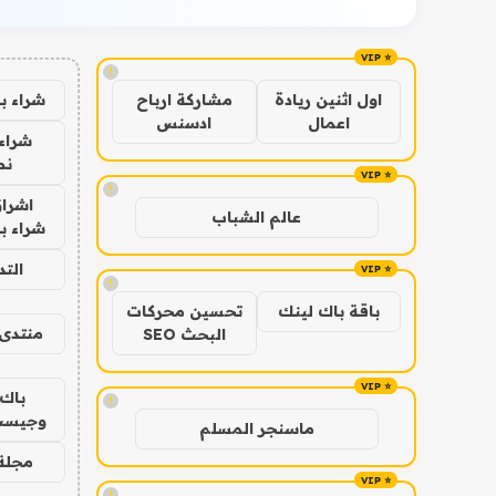
!
شراء ب
اول اثنين ريادة
مشاركة ارباح
اعمال
ادسنس
شراء 
نص
!
اشراق
عالم الشباب
شراء با
الت
!
باقة باك لينك
تحسين محركات
منتدى 
البحث SEO
باك 
!
وجيست
ماسنجر المسلم
مجلة 
!