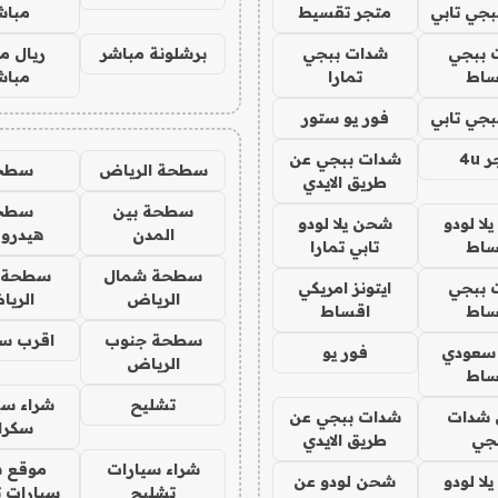
جي تابي
متجر تقسيط
مباش
 ببجي
شدات ببجي
برشلونة مباشر
ريال م
ساط
تمارا
مباش
جي تابي
فور يو ستور
4u
شدات ببجي عن
سطحة الرياض
سطح
طريق الايدي
سطحة بين
سطح
ا لودو
شحن يلا لودو
المدن
هيدرو
ساط
تابي تمارا
سطحة شمال
سطحة 
 ببجي
ايتونز امريكي
الرياض
الري
ساط
اقساط
سطحة جنوب
اقرب س
 سعودي
فور يو
الرياض
ساط
تشليح
شراء سي
شدات
شدات ببجي عن
سكرا
جي
طريق الايدي
شراء سيارات
موقع ش
ا لودو
شحن لودو عن
تشليح
سيارات 