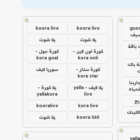
!
!
koora live
koora live
gues
ضيف
يلا شوت
يلا شوت
 باقة
كورة اون لاين -
كورة جول -
kora goal
kora onli
ة باك
كورة ستار -
سوريا لايف
ك
kora star
اربنا
يلا لايف - yalla
يلا كورة -
لحياه
yallakora
live
يع
kooralive
kora live
اكلينك
koora 365
يلا شوت
!
!
yall