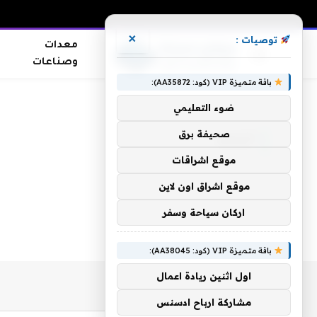
×
توصيات :
معدات
وصناعات
باقة متميزة VIP (كود: AA35872):
الرئيسية
»
أتباعه
ضوء التعليمي
صحيفة برق
أتباعه
موقع اشراقات
موقع اشراق اون لاين
اركان سياحة وسفر
باقة متميزة VIP (كود: AA38045):
اول اثنين ريادة اعمال
مشاركة ارباح ادسنس