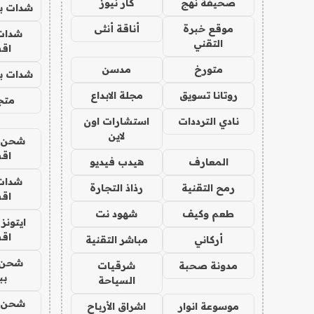
صحيفة نهج
كار نيوز
شدات بب
موقع خبرة
أناقة أنثى
شدات
التقني
اق
متورخ
مدسن
شدات بب
روتانا تسويق
مجلة الابداع
متجر 
نادي الترددات
استشارات اون
لاين
شحن يل
اق
المعارف
هيدب فيديو
شدات
رمح التقنية
رذاذ التجارة
اق
طعم وكيف
شهود نت
ايتونز
اق
أركاني
مباشر التقنية
شحن 
مدونة صحبة
شرقيات
بب
السياحة
شحن يل
موسوعة انوار
اشراق الأرباح