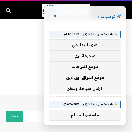
×
توصيات :
الرئيسية
»
أخبار الزمالك
باقة متميزة VIP (كود: AA35872):
أخبار الزمالك
ضوء التعليمي
صحيفة برق
موقع اشراقات
موقع اشراق اون لاين
اركان سياحة وسفر
باقة متميزة VIP (كود: AA26790):
ماسنجر المسلم