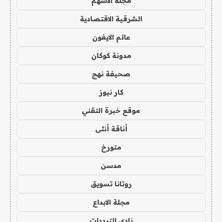
مجلة الاسهم
الشرقية الاقتصادية
عالم الايفون
مدونة كوكان
صحيفة نهج
كار نيوز
موقع خبرة التقني
أناقة أنثى
متورخ
مدسن
روتانا تسويق
مجلة الابداع
نادي الترددات