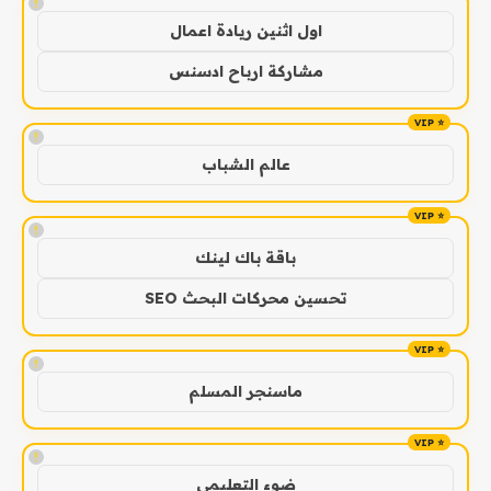
!
اول اثنين ريادة اعمال
مشاركة ارباح ادسنس
!
عالم الشباب
!
باقة باك لينك
تحسين محركات البحث SEO
!
ماسنجر المسلم
!
ضوء التعليمي