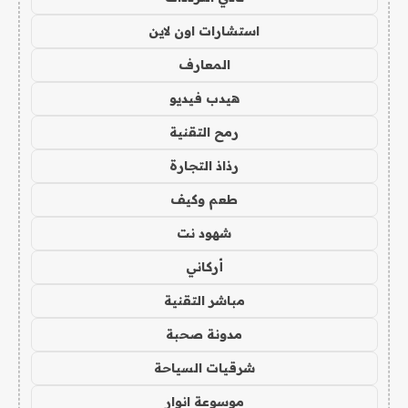
استشارات اون لاين
المعارف
هيدب فيديو
رمح التقنية
رذاذ التجارة
طعم وكيف
شهود نت
أركاني
مباشر التقنية
مدونة صحبة
شرقيات السياحة
موسوعة انوار