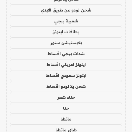
شحن لودو عن طريق الايدي
شعبية ببجي
بطاقات ايتونز
بلايستيشن ستور
شدات ببجي اقساط
ايتونز امريكي اقساط
ايتونز سعودي اقساط
شحن يلا لودو اقساط
حناء شعر
حنا
ماتشا
شاي ماتشا