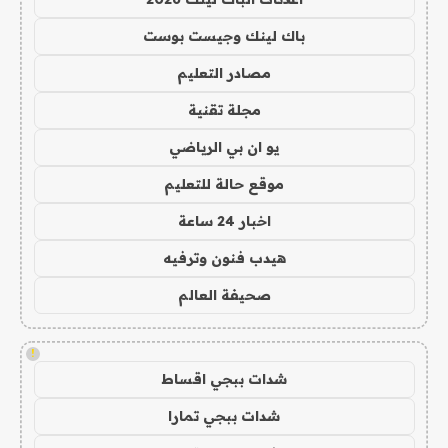
باك لينك وجيست بوست
مصادر التعليم
مجلة تقنية
يو ان بي الرياضي
موقع حالة للتعليم
اخبار 24 ساعة
هيدب فنون وترفيه
صحيفة العالم
!
شدات ببجي اقساط
شدات ببجي تمارا