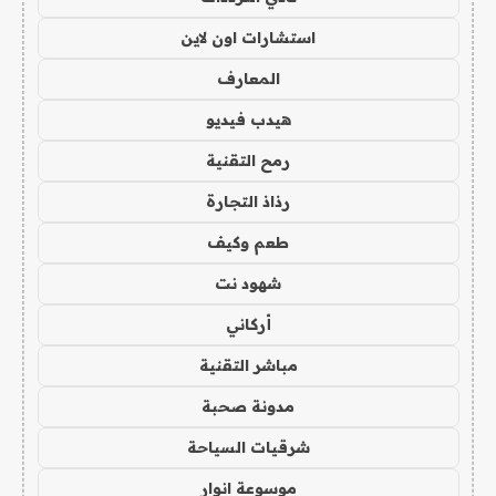
استشارات اون لاين
المعارف
هيدب فيديو
رمح التقنية
رذاذ التجارة
طعم وكيف
شهود نت
أركاني
مباشر التقنية
مدونة صحبة
شرقيات السياحة
موسوعة انوار