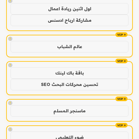
!
اول اثنين ريادة اعمال
مشاركة ارباح ادسنس
!
عالم الشباب
!
باقة باك لينك
تحسين محركات البحث SEO
!
ماسنجر المسلم
!
ضوء التعليمي