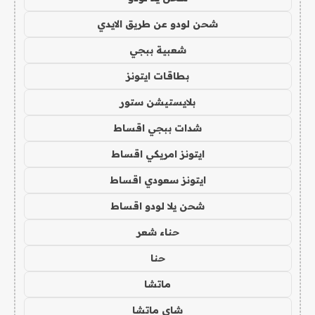
شحن لودو عن طريق الايدي
شعبية ببجي
بطاقات ايتونز
بلايستيشن ستور
شدات ببجي اقساط
ايتونز امريكي اقساط
ايتونز سعودي اقساط
شحن يلا لودو اقساط
حناء شعر
حنا
ماتشا
شاي ماتشا