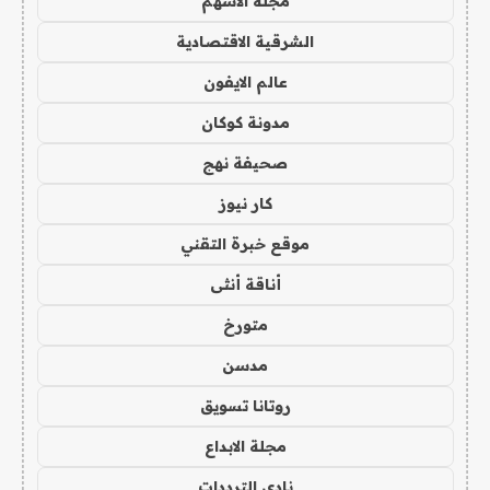
مجلة الاسهم
الشرقية الاقتصادية
عالم الايفون
مدونة كوكان
صحيفة نهج
كار نيوز
موقع خبرة التقني
أناقة أنثى
متورخ
مدسن
روتانا تسويق
مجلة الابداع
نادي الترددات