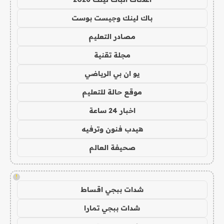
باك لينك وجيست بوست
مصادر التعليم
مجلة تقنية
يو ان بي الرياضي
موقع حالة للتعليم
اخبار 24 ساعة
هيدب فنون وترفيه
صحيفة العالم
!
شدات ببجي اقساط
شدات ببجي تمارا