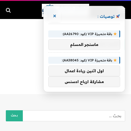
×
توصيات :
الرئيسية
»
أخبار السعودية
باقة متميزة VIP (كود: AA26790):
أخبار السعودية
ماسنجر المسلم
باقة متميزة VIP (كود: AA38045):
اول اثنين ريادة اعمال
مشاركة ارباح ادسنس