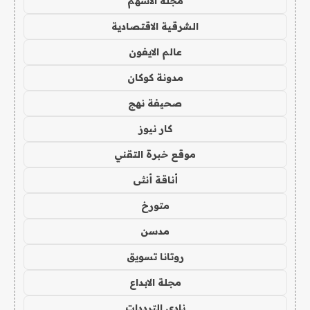
مجلة الاسهم
الشرقية الاقتصادية
عالم الايفون
مدونة كوكان
صحيفة نهج
كار نيوز
موقع خبرة التقني
أناقة أنثى
متورخ
مدسن
روتانا تسويق
مجلة الابداع
نادي الترددات