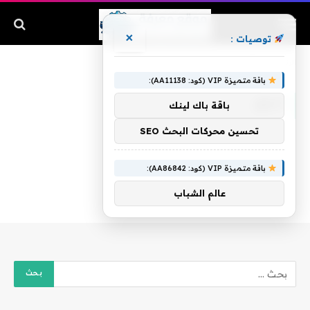
×
توصيات :
الرئيسية
»
أخفق
باقة متميزة VIP (كود: AA11138):
أخفق
باقة باك لينك
تحسين محركات البحث SEO
باقة متميزة VIP (كود: AA86842):
عالم الشباب