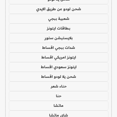
شحن لودو عن طريق الايدي
شعبية ببجي
بطاقات ايتونز
بلايستيشن ستور
شدات ببجي اقساط
ايتونز امريكي اقساط
ايتونز سعودي اقساط
شحن يلا لودو اقساط
حناء شعر
حنا
ماتشا
شاي ماتشا