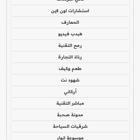
استشارات اون لاين
المعارف
هيدب فيديو
رمح التقنية
رذاذ التجارة
طعم وكيف
شهود نت
أركاني
مباشر التقنية
مدونة صحبة
شرقيات السياحة
موسوعة انوار