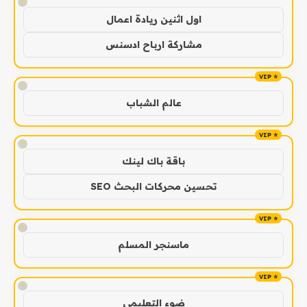
!
اول اثنين ريادة اعمال
مشاركة ارباح ادسنس
!
عالم الشباب
!
باقة باك لينك
تحسين محركات البحث SEO
!
ماسنجر المسلم
!
ضوء التعليمي