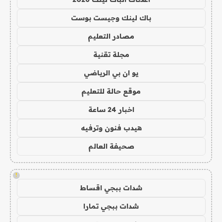
باك لينك وجيست بوست
مصادر التعليم
مجلة تقنية
يو ان بي الرياضي
موقع حالة للتعليم
اخبار 24 ساعة
هيدب فنون وترفيه
صحيفة العالم
!
شدات ببجي اقساط
شدات ببجي تمارا