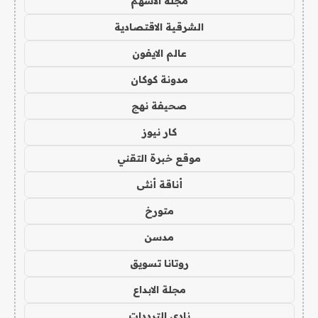
مجلة الاسهم
الشرقية الاقتصادية
عالم الايفون
مدونة كوكان
صحيفة نهج
كار نيوز
موقع خبرة التقني
أناقة أنثى
متورخ
مدسن
روتانا تسويق
مجلة الابداع
نادي الترددات