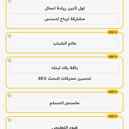
!
اول اثنين ريادة اعمال
مشاركة ارباح ادسنس
!
عالم الشباب
!
باقة باك لينك
تحسين محركات البحث SEO
!
ماسنجر المسلم
!
ضوء التعليمي