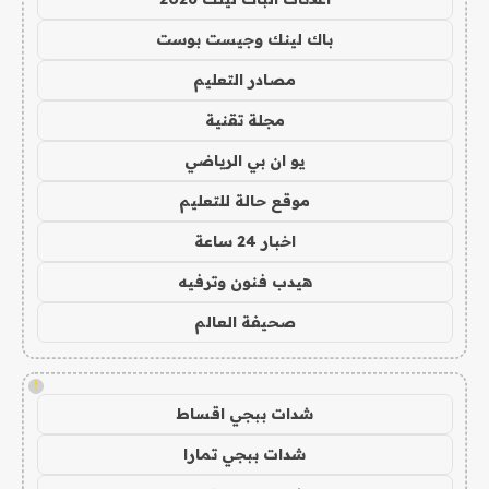
باك لينك وجيست بوست
مصادر التعليم
مجلة تقنية
يو ان بي الرياضي
موقع حالة للتعليم
اخبار 24 ساعة
هيدب فنون وترفيه
صحيفة العالم
!
شدات ببجي اقساط
شدات ببجي تمارا