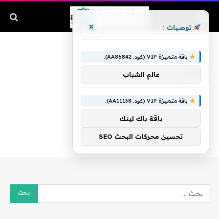
×
توصيات :
الرئيسية
»
أدمر
باقة متميزة VIP (كود: AA86842):
أدمر
عالم الشباب
باقة متميزة VIP (كود: AA11138):
باقة باك لينك
تحسين محركات البحث SEO