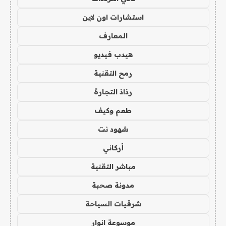
استشارات اون لاين
المعارف
هيدب فيديو
رمح التقنية
رذاذ التجارة
طعم وكيف
شهود نت
أركاني
مباشر التقنية
مدونة صحبة
شرقيات السياحة
موسوعة انوار