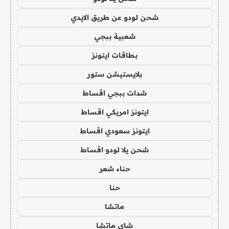
شحن لودو عن طريق الايدي
شعبية ببجي
بطاقات ايتونز
بلايستيشن ستور
شدات ببجي اقساط
ايتونز امريكي اقساط
ايتونز سعودي اقساط
شحن يلا لودو اقساط
حناء شعر
حنا
ماتشا
شاي ماتشا