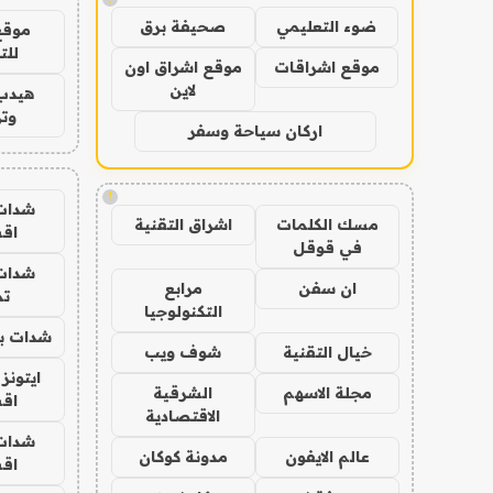
ضوء التعليمي
صحيفة برق
موقع
للت
موقع اشراقات
موقع اشراق اون
لاين
هيدب
وتر
اركان سياحة وسفر
!
شدات
مسك الكلمات
اشراق التقنية
اق
في قوقل
شدات
ان سفن
مرابع
تم
التكنولوجيا
شدات بب
خيال التقنية
شوف ويب
ايتونز
مجلة الاسهم
الشرقية
اق
الاقتصادية
شدات
عالم الايفون
مدونة كوكان
اق