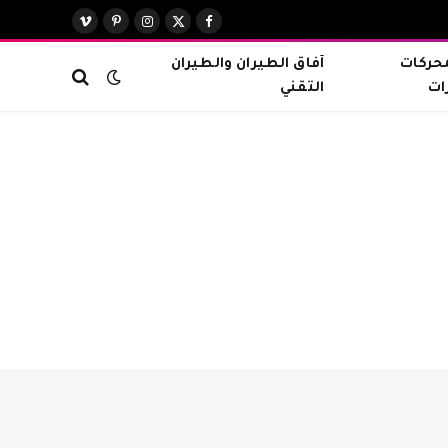
X
فيسبوك
الانستغرام
بينتيريست
فيميو
(Twitter)
محركات
آفاق الطيران والطيران
ات
التقني