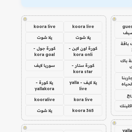
!
!
koora live
koora live
gues
ضيف
يلا شوت
يلا شوت
 باقة
كورة اون لاين -
كورة جول -
kora goal
kora onli
ة باك
كورة ستار -
سوريا لايف
ك
kora star
اربنا
يلا لايف - yalla
يلا كورة -
لحياه
yallakora
live
يع
kooralive
kora live
اكلينك
koora 365
يلا شوت
!
!
yall