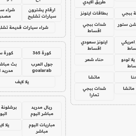
طريق الايدي
ارقام يشترون
شراء سي
 ببجي
بطاقات ايتونز
سيارات تشليح
مصدو
شن ستور
شدات ببجي
شراء سيارات قديمة تشلي
اقساط
 امريكي
ايتونز سعودي
ساط
اقساط
كورة 365
كورة س
ا لودو
حناء شعر
جول العرب
بث مباشر
ساط
goalarab
مدريد ا
نا
ماتشا
يلا لايف
ماتشا
شدات ببجي
تمارا
ريال مدريد
برشلونة 
مباشر اليوم
اليو
مباريات اليوم
يلا لا
مباشر