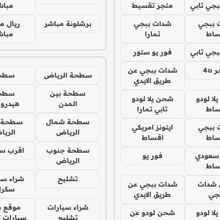
جي تابي
متجر تقسيط
مباش
 ببجي
شدات ببجي
برشلونة مباشر
ريال م
ساط
تمارا
مباش
جي تابي
فور يو ستور
4u
شدات ببجي عن
سطحة الرياض
سطح
طريق الايدي
سطحة بين
سطح
ا لودو
شحن يلا لودو
المدن
هيدرو
ساط
تابي تمارا
سطحة شمال
سطحة 
 ببجي
ايتونز امريكي
الرياض
الري
ساط
اقساط
سطحة جنوب
اقرب س
 سعودي
فور يو
الرياض
ساط
تشليح
شراء سي
شدات
شدات ببجي عن
سكرا
جي
طريق الايدي
شراء سيارات
موقع ش
ا لودو
شحن لودو عن
تشليح
سيارات 