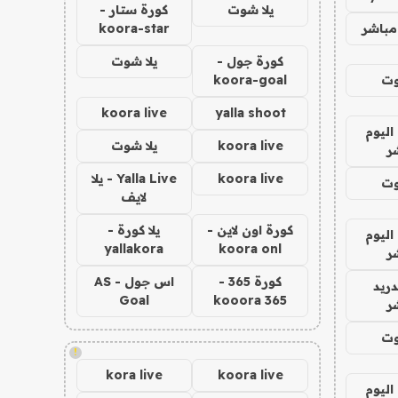
يلا شوت
كورة ستار -
مباشر
koora-star
كورة جول -
يلا شوت
وت
koora-goal
koora live
yalla shoot
اليوم
koora live
يلا شوت
ر
koora live
Yalla Live - يلا
وت
لايف
كورة اون لاين -
يلا كورة -
اليوم
yallakora
koora onl
ر
كورة 365 -
اس جول - AS
دريد
Goal
kooora 365
ر
وت
!
kora live
koora live
اليوم