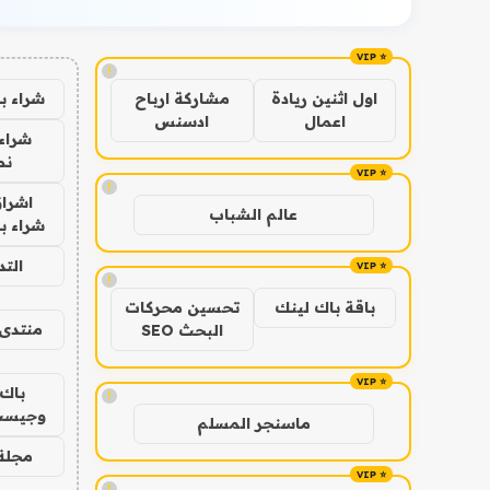
!
شراء ب
اول اثنين ريادة
مشاركة ارباح
اعمال
ادسنس
شراء 
نص
!
اشراق
عالم الشباب
شراء با
الت
!
باقة باك لينك
تحسين محركات
منتدى 
البحث SEO
باك 
!
وجيست
ماسنجر المسلم
مجلة 
!