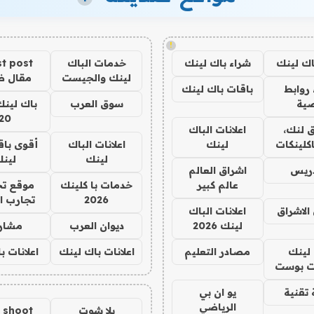
!
اك لينك
شراء باك لينك
خدمات الباك
t post
لينك والجيست
مقال 
روابط
باقات باك لينك
ية
سوق العرب
باك لينك
20
 لنك،
اعلانات الباك
كلينكات
لينك
اعلانات الباك
أقوى باق
لينك
لين
دريس
اشراق العالم
عالم كبير
خدمات با كلينك
موقع تج
2026
تجارب ا
الاشراق
اعلانات الباك
لينك 2026
ديوان العرب
مشار
لينك
مصادر التعليم
اعلانات باك لينك
اعلانات ب
 بوست
تقنية
يو ان بي
الرياضي
يلا شوت
a shoot