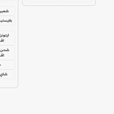
شعبية
بلايستي
ايتونز
اق
شحن يل
اق
ح
شاي 