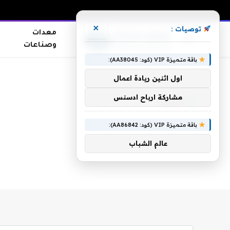
×
توصيات :
معدات
وصناعات
باقة متميزة VIP (كود: AA38045):
الرئيسية
»
أسوار
اول اثنين ريادة اعمال
مشاركة ارباح ادسنس
أسوار
باقة متميزة VIP (كود: AA86842):
عالم الشباب