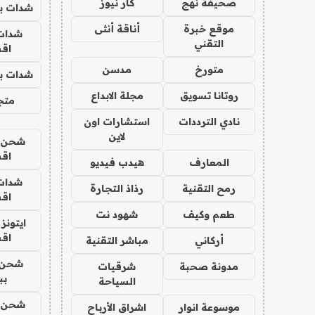
صحيفة نهج
كار نيوز
شدات بب
موقع خبرة
أناقة أنثى
شدات
التقني
اق
متورخ
مدسن
شدات بب
روتانا تسويق
مجلة الابداع
متجر 
نادي الترددات
استشارات اون
لاين
شحن يل
اق
المعارف
هيدب فيديو
شدات
رمح التقنية
رذاذ التجارة
اق
طعم وكيف
شهود نت
ايتونز
اق
أركاني
مباشر التقنية
شحن 
مدونة صحبة
شرقيات
بب
السياحة
شحن يل
موسوعة انوار
اشراق الأرباح