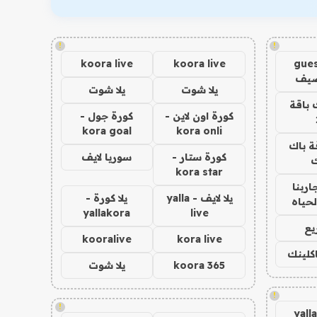
!
!
koora live
koora live
gues
ضيف
يلا شوت
يلا شوت
 باقة
كورة اون لاين -
كورة جول -
kora goal
kora onli
ة باك
كورة ستار -
سوريا لايف
ك
kora star
اربنا
يلا لايف - yalla
يلا كورة -
لحياه
yallakora
live
يع
kooralive
kora live
اكلينك
koora 365
يلا شوت
!
!
yall