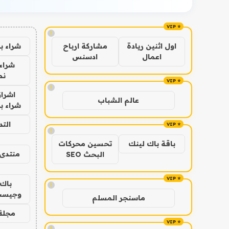
!
شراء ب
اول اثنين ريادة
مشاركة ارباح
اعمال
ادسنس
شراء 
نص
!
اشراق
عالم الشباب
شراء با
الت
!
باقة باك لينك
تحسين محركات
منتدى 
البحث SEO
باك 
!
وجيست
ماسنجر المسلم
مجلة 
!