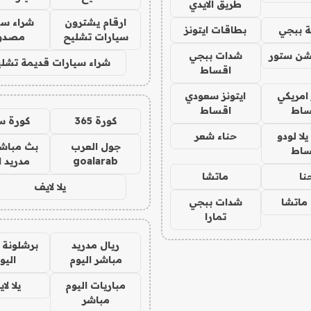
طريق الايدي
ارقام يشترون
شراء سي
 ببجي
بطاقات ايتونز
سيارات تشليح
مصدو
شن ستور
شدات ببجي
شراء سيارات قديمة تشلي
اقساط
 امريكي
ايتونز سعودي
ساط
اقساط
كورة 365
كورة س
ا لودو
حناء شعر
جول العرب
بث مباشر
ساط
goalarab
مدريد ا
نا
ماتشا
يلا لايف
ماتشا
شدات ببجي
تمارا
ريال مدريد
برشلونة 
مباشر اليوم
اليو
مباريات اليوم
يلا لا
مباشر