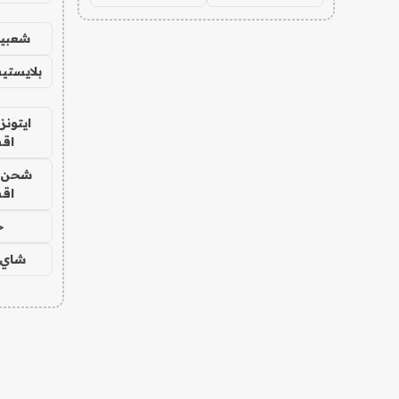
شعبية
بلايستي
ايتونز
اق
شحن يل
اق
ح
شاي 