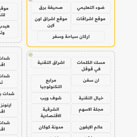
ضوء التعليمي
صحيفة برق
موقع
للت
موقع اشراقات
موقع اشراق اون
لاين
هيدب
وتر
اركان سياحة وسفر
!
شدات
مسك الكلمات
اشراق التقنية
اق
في قوقل
شدات
ان سفن
مرابع
تم
التكنولوجيا
شدات بب
خيال التقنية
شوف ويب
ايتونز
مجلة الاسهم
الشرقية
اق
الاقتصادية
شدات
عالم الايفون
مدونة كوكان
اق