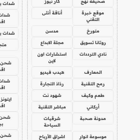
صحيفة نهج
كار نيوز
شدات بب
موقع خبرة
أناقة أنثى
شدات
التقني
اق
متورخ
مدسن
شدات بب
روتانا تسويق
مجلة الابداع
متجر 
نادي الترددات
استشارات اون
لاين
شحن يل
اق
المعارف
هيدب فيديو
شدات
رمح التقنية
رذاذ التجارة
اق
طعم وكيف
شهود نت
ايتونز
اق
أركاني
مباشر التقنية
شحن 
مدونة صحبة
شرقيات
بب
السياحة
شحن يل
موسوعة انوار
اشراق الأرباح