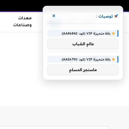
×
توصيات :
معدات
وصناعات
باقة متميزة VIP (كود: AA86842):
الرئيسية
»
أغرب
عالم الشباب
أغرب
باقة متميزة VIP (كود: AA26790):
ماسنجر المسلم