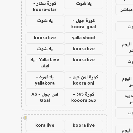
يلا شوت
كورة ستار -
مباشر
koora-star
كورة جول -
يلا شوت
وت
koora-goal
koora live
yalla shoot
اليوم
koora live
يلا شوت
ر
koora live
Yalla Live - يلا
وت
لايف
كورة اون لاين -
يلا كورة -
اليوم
yallakora
koora onl
ر
كورة 365 -
اس جول - AS
دريد
Goal
kooora 365
ر
وت
!
kora live
koora live
اليوم