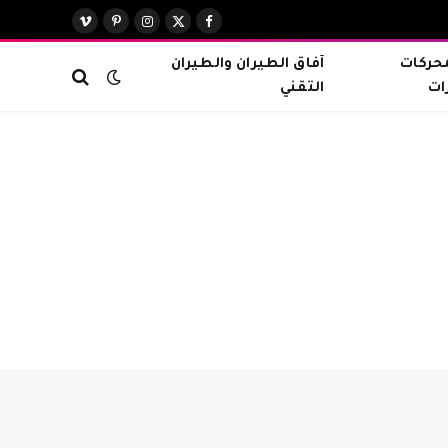
X
فيسبوك
الانستغرام
بينتيريست
فيميو
(Twitter)
محركات
آفاق الطيران والطيران
ات
التقني