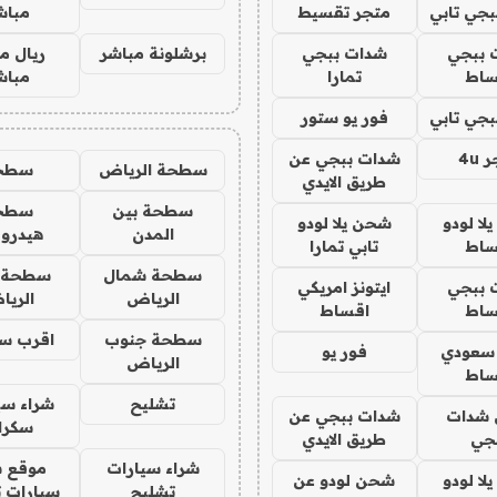
جي تابي
متجر تقسيط
مباش
 ببجي
شدات ببجي
برشلونة مباشر
ريال م
ساط
تمارا
مباش
جي تابي
فور يو ستور
4u
شدات ببجي عن
سطحة الرياض
سطح
طريق الايدي
سطحة بين
سطح
ا لودو
شحن يلا لودو
المدن
هيدرو
ساط
تابي تمارا
سطحة شمال
سطحة 
 ببجي
ايتونز امريكي
الرياض
الري
ساط
اقساط
سطحة جنوب
اقرب س
 سعودي
فور يو
الرياض
ساط
تشليح
شراء سي
شدات
شدات ببجي عن
سكرا
جي
طريق الايدي
شراء سيارات
موقع ش
ا لودو
شحن لودو عن
تشليح
سيارات 