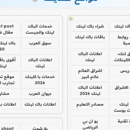
!
اك لينك
شراء باك لينك
خدمات الباك
t post
لينك والجيست
مقال 
روابط
باقات باك لينك
ية
سوق العرب
باك لينك
20
 لنك،
اعلانات الباك
كلينكات
لينك
اعلانات الباك
أقوى باق
لينك
لين
دريس
اشراق العالم
عالم كبير
خدمات با كلينك
موقع تج
2026
تجارب ا
الاشراق
اعلانات الباك
لينك 2026
ديوان العرب
مشار
لينك
مصادر التعليم
اعلانات باك لينك
اعلانات ب
 بوست
تقنية
يو ان بي
الرياضي
يلا شوت
a shoot