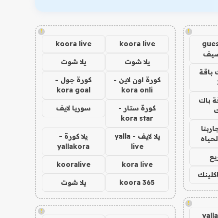
!
!
koora live
koora live
gues
ضيف
يلا شوت
يلا شوت
 باقة
كورة اون لاين -
كورة جول -
kora goal
kora onli
ة باك
كورة ستار -
سوريا لايف
ك
kora star
اربنا
يلا لايف - yalla
يلا كورة -
لحياه
yallakora
live
يع
kooralive
kora live
اكلينك
koora 365
يلا شوت
!
!
yall