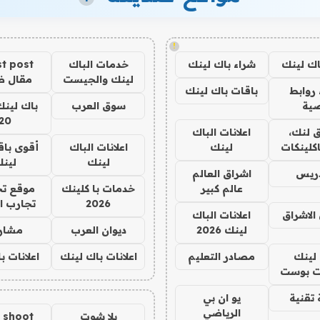
!
اك لينك
شراء باك لينك
خدمات الباك
t post
لينك والجيست
مقال 
روابط
باقات باك لينك
ية
سوق العرب
باك لينك
20
 لنك،
اعلانات الباك
كلينكات
لينك
اعلانات الباك
أقوى باق
لينك
لين
دريس
اشراق العالم
عالم كبير
خدمات با كلينك
موقع تج
2026
تجارب ا
الاشراق
اعلانات الباك
لينك 2026
ديوان العرب
مشار
لينك
مصادر التعليم
اعلانات باك لينك
اعلانات ب
 بوست
تقنية
يو ان بي
الرياضي
يلا شوت
a shoot