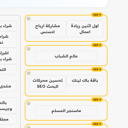
!
شراء ب
اول اثنين ريادة
مشاركة ارباح
اعمال
ادسنس
شراء 
نص
!
اشراق
عالم الشباب
شراء با
الت
!
باقة باك لينك
تحسين محركات
منتدى 
البحث SEO
باك 
!
وجيست
ماسنجر المسلم
مجلة 
!