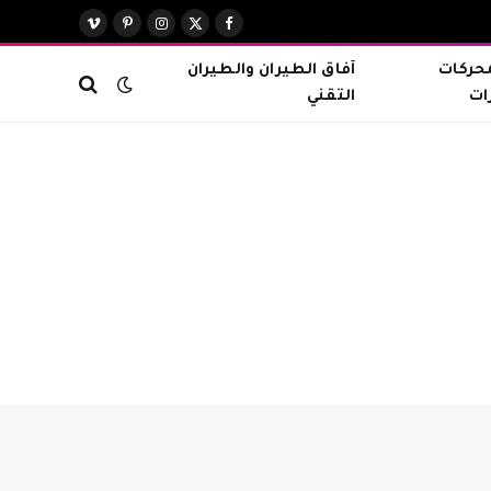
X
فيسبوك
الانستغرام
بينتيريست
فيميو
(Twitter)
محركات
آفاق الطيران والطيران
ات
التقني