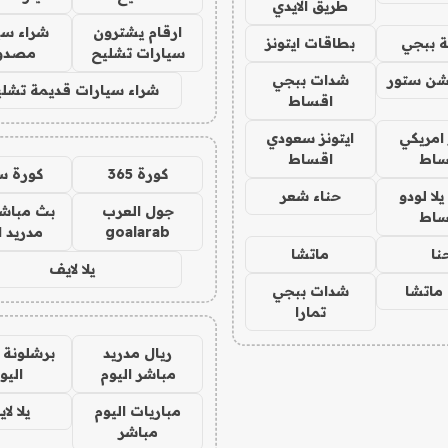
طريق الايدي
ارقام يشترون
شراء سي
 ببجي
بطاقات ايتونز
سيارات تشليح
مصدو
شن ستور
شدات ببجي
شراء سيارات قديمة تشلي
اقساط
 امريكي
ايتونز سعودي
ساط
اقساط
كورة 365
كورة س
ا لودو
حناء شعر
جول العرب
بث مباشر
ساط
goalarab
مدريد ا
نا
ماتشا
يلا لايف
ماتشا
شدات ببجي
تمارا
ريال مدريد
برشلونة 
مباشر اليوم
اليو
مباريات اليوم
يلا لا
مباشر