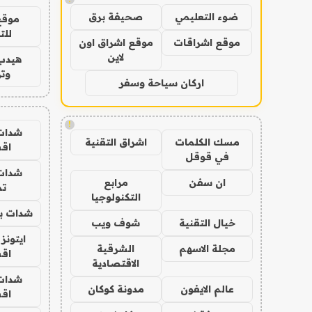
ضوء التعليمي
صحيفة برق
موقع
للت
موقع اشراقات
موقع اشراق اون
لاين
هيدب
وتر
اركان سياحة وسفر
!
شدات
مسك الكلمات
اشراق التقنية
اق
في قوقل
شدات
ان سفن
مرابع
تم
التكنولوجيا
شدات بب
خيال التقنية
شوف ويب
ايتونز
مجلة الاسهم
الشرقية
اق
الاقتصادية
شدات
عالم الايفون
مدونة كوكان
اق