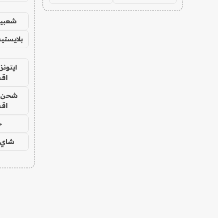
شعبية
بلايستي
ايتونز
اق
شحن يل
اق
ح
شاي 