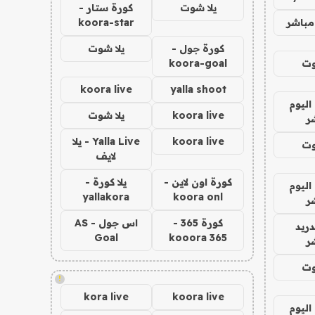
يلا شوت
كورة ستار -
مباشر
koora-star
كورة جول -
يلا شوت
وت
koora-goal
koora live
yalla shoot
اليوم
koora live
يلا شوت
ر
koora live
Yalla Live - يلا
وت
لايف
كورة اون لاين -
يلا كورة -
اليوم
yallakora
koora onl
ر
كورة 365 -
اس جول - AS
دريد
Goal
kooora 365
ر
وت
!
kora live
koora live
اليوم