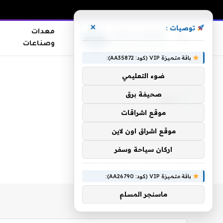
×
توصيات :
معدات
وصناعات
باقة متميزة VIP (كود: AA35872):
الرئيسية
»
أفرج
ضوء التعليمي
صحيفة برق
أفرج
موقع اشراقات
موقع اشراق اون لاين
اركان سياحة وسفر
باقة متميزة VIP (كود: AA26790):
ماسنجر المسلم