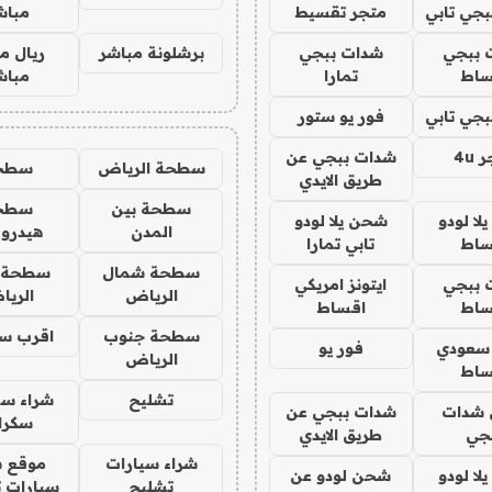
جي تابي
متجر تقسيط
مباش
 ببجي
شدات ببجي
برشلونة مباشر
ريال م
ساط
تمارا
مباش
جي تابي
فور يو ستور
4u
شدات ببجي عن
سطحة الرياض
سطح
طريق الايدي
سطحة بين
سطح
ا لودو
شحن يلا لودو
المدن
هيدرو
ساط
تابي تمارا
سطحة شمال
سطحة 
 ببجي
ايتونز امريكي
الرياض
الري
ساط
اقساط
سطحة جنوب
اقرب س
 سعودي
فور يو
الرياض
ساط
تشليح
شراء سي
شدات
شدات ببجي عن
سكرا
جي
طريق الايدي
شراء سيارات
موقع ش
ا لودو
شحن لودو عن
تشليح
سيارات 