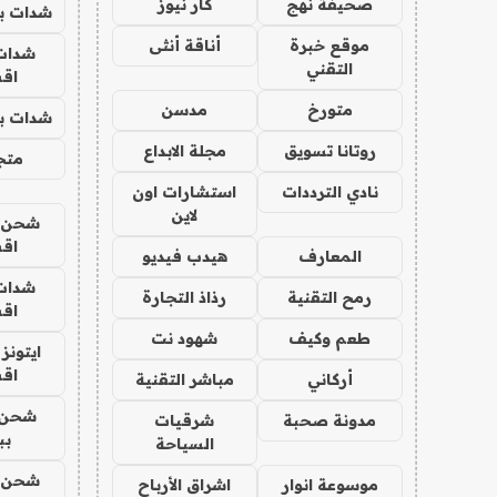
صحيفة نهج
كار نيوز
شدات بب
موقع خبرة
أناقة أنثى
شدات
التقني
اق
متورخ
مدسن
شدات بب
روتانا تسويق
مجلة الابداع
متجر 
نادي الترددات
استشارات اون
لاين
شحن يل
اق
المعارف
هيدب فيديو
شدات
رمح التقنية
رذاذ التجارة
اق
طعم وكيف
شهود نت
ايتونز
اق
أركاني
مباشر التقنية
شحن 
مدونة صحبة
شرقيات
بب
السياحة
شحن يل
موسوعة انوار
اشراق الأرباح