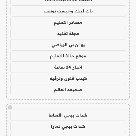
باك لينك وجيست بوست
مصادر التعليم
مجلة تقنية
يو ان بي الرياضي
موقع حالة للتعليم
اخبار 24 ساعة
هيدب فنون وترفيه
صحيفة العالم
!
شدات ببجي اقساط
شدات ببجي تمارا