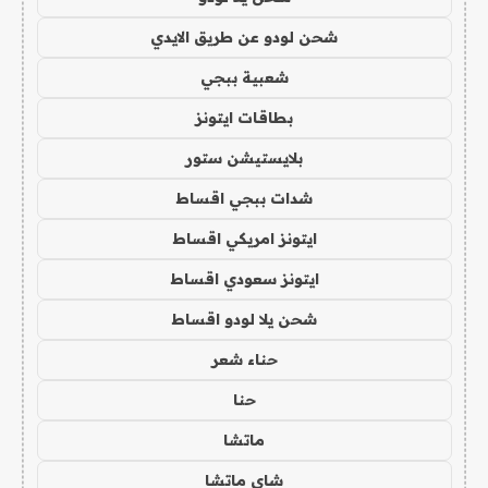
شحن لودو عن طريق الايدي
شعبية ببجي
بطاقات ايتونز
بلايستيشن ستور
شدات ببجي اقساط
ايتونز امريكي اقساط
ايتونز سعودي اقساط
شحن يلا لودو اقساط
حناء شعر
حنا
ماتشا
شاي ماتشا