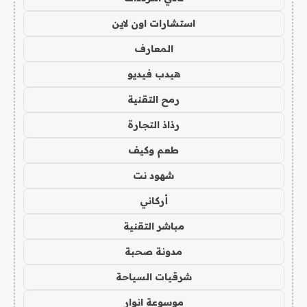
استشارات اون لاين
المعارف
هيدب فيديو
رمح التقنية
رذاذ التجارة
طعم وكيف
شهود نت
أركاني
مباشر التقنية
مدونة صحبة
شرقيات السياحة
موسوعة انوار