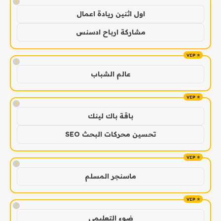
!
اول اثنين ريادة اعمال
مشاركة ارباح ادسنس
!
عالم الشباب
!
باقة باك لينك
تحسين محركات البحث SEO
!
ماسنجر المسلم
!
ضوء التعليمي