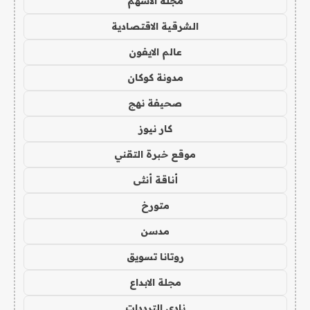
مجلة الاسهم
الشرقية الاقتصادية
عالم الايفون
مدونة كوكان
صحيفة نهج
كار نيوز
موقع خبرة التقني
أناقة أنثى
متورخ
مدسن
روتانا تسويق
مجلة الابداع
نادي الترددات