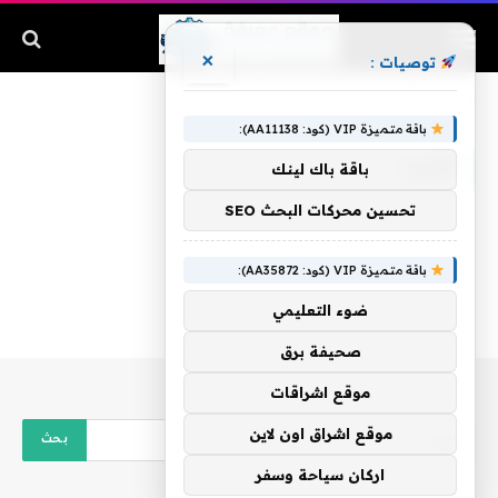
×
توصيات :
الرئيسية
»
أقاربه
باقة متميزة VIP (كود: AA11138):
أقاربه
باقة باك لينك
تحسين محركات البحث SEO
باقة متميزة VIP (كود: AA35872):
ضوء التعليمي
صحيفة برق
موقع اشراقات
موقع اشراق اون لاين
اركان سياحة وسفر