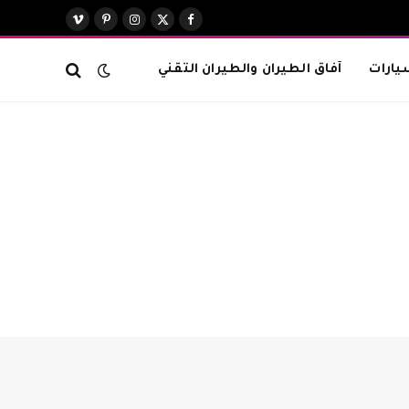
X
فيسبوك
الانستغرام
بينتيريست
فيميو
(Twitter)
يارات
آفاق الطيران والطيران التقني