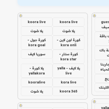
!
!
koora live
koora live
gues
ضيف
يلا شوت
يلا شوت
 باقة
كورة اون لاين -
كورة جول -
kora goal
kora onli
ة باك
كورة ستار -
سوريا لايف
ك
kora star
اربنا
يلا لايف - yalla
يلا كورة -
لحياه
yallakora
live
يع
kooralive
kora live
اكلينك
koora 365
يلا شوت
!
!
yall