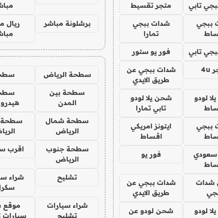
جي تابي
متجر تقسيط
مباش
 ببجي
شدات ببجي
برشلونة مباشر
ريال م
ساط
تمارا
مباش
جي تابي
فور يو ستور
4u
شدات ببجي عن
سطحة الرياض
سطح
طريق الايدي
سطحة بين
سطح
ا لودو
شحن يلا لودو
المدن
هيدرو
ساط
تابي تمارا
سطحة شمال
سطحة 
 ببجي
ايتونز امريكي
الرياض
الري
ساط
اقساط
سطحة جنوب
اقرب س
 سعودي
فور يو
الرياض
ساط
تشليح
شراء سي
شدات
شدات ببجي عن
سكرا
جي
طريق الايدي
شراء سيارات
موقع ش
ا لودو
شحن لودو عن
تشليح
سيارات 