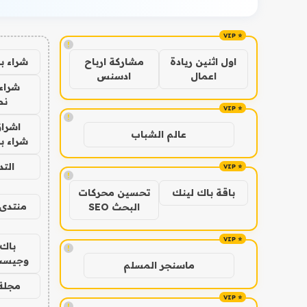
!
شراء ب
اول اثنين ريادة
مشاركة ارباح
اعمال
ادسنس
شراء 
نص
!
اشراق
عالم الشباب
شراء با
الت
!
باقة باك لينك
تحسين محركات
منتدى 
البحث SEO
باك 
!
وجيست
ماسنجر المسلم
مجلة 
!