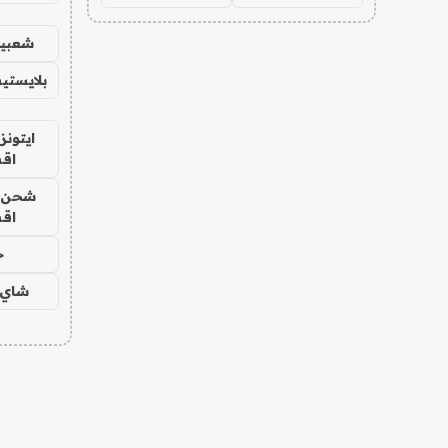
شعبية
بلايستي
ايتونز
اق
شحن يل
اق
ح
شاي 