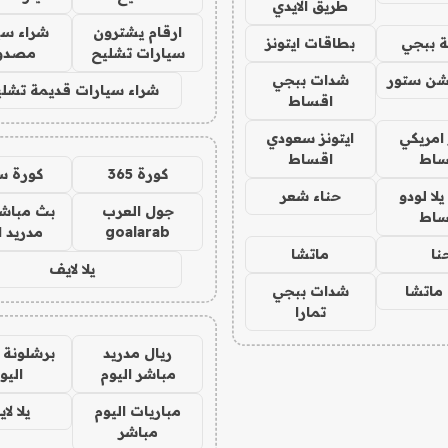
طريق الايدي
ارقام يشترون
شراء سي
 ببجي
بطاقات ايتونز
سيارات تشليح
مصدو
شن ستور
شدات ببجي
شراء سيارات قديمة تشلي
اقساط
 امريكي
ايتونز سعودي
ساط
اقساط
كورة 365
كورة س
ا لودو
حناء شعر
جول العرب
بث مباشر
ساط
goalarab
مدريد ا
نا
ماتشا
يلا لايف
ماتشا
شدات ببجي
تمارا
ريال مدريد
برشلونة 
مباشر اليوم
اليو
مباريات اليوم
يلا لا
مباشر