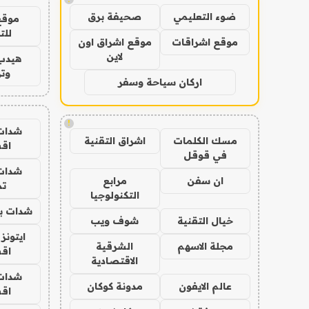
ضوء التعليمي
صحيفة برق
موقع
للت
موقع اشراقات
موقع اشراق اون
لاين
هيدب
وتر
اركان سياحة وسفر
!
شدات
مسك الكلمات
اشراق التقنية
اق
في قوقل
شدات
ان سفن
مرابع
تم
التكنولوجيا
شدات بب
خيال التقنية
شوف ويب
ايتونز
مجلة الاسهم
الشرقية
اق
الاقتصادية
شدات
عالم الايفون
مدونة كوكان
اق