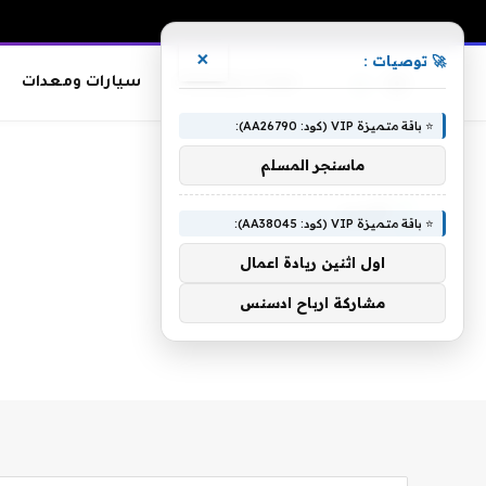
×
🚀 توصيات :
معدات وصناعات
سيارات ومعدات
⭐ باقة متميزة VIP (كود: AA26790):
الرئيسية
»
أقدره
ماسنجر المسلم
أقدره
⭐ باقة متميزة VIP (كود: AA38045):
اول اثنين ريادة اعمال
مشاركة ارباح ادسنس