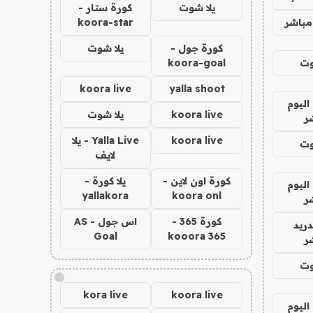
يلا شوت
كورة ستار -
مباشر
koora-star
كورة جول -
يلا شوت
وت
koora-goal
koora live
yalla shoot
اليوم
koora live
يلا شوت
ر
koora live
Yalla Live - يلا
وت
لايف
كورة اون لاين -
يلا كورة -
اليوم
yallakora
koora onl
ر
كورة 365 -
اس جول - AS
دريد
Goal
kooora 365
ر
وت
!
kora live
koora live
اليوم