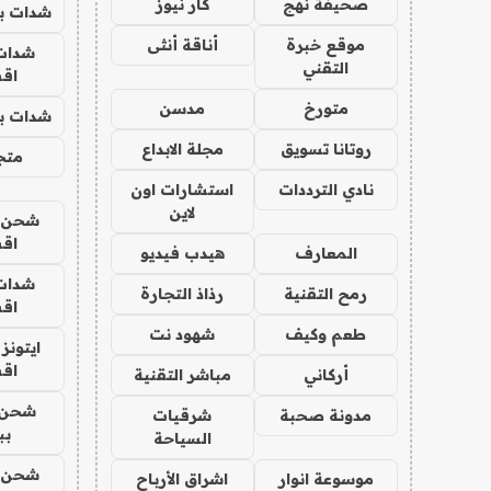
صحيفة نهج
كار نيوز
شدات بب
موقع خبرة
أناقة أنثى
شدات
التقني
اق
متورخ
مدسن
شدات بب
روتانا تسويق
مجلة الابداع
متجر 
نادي الترددات
استشارات اون
لاين
شحن يل
اق
المعارف
هيدب فيديو
شدات
رمح التقنية
رذاذ التجارة
اق
طعم وكيف
شهود نت
ايتونز
اق
أركاني
مباشر التقنية
شحن 
مدونة صحبة
شرقيات
بب
السياحة
شحن يل
موسوعة انوار
اشراق الأرباح