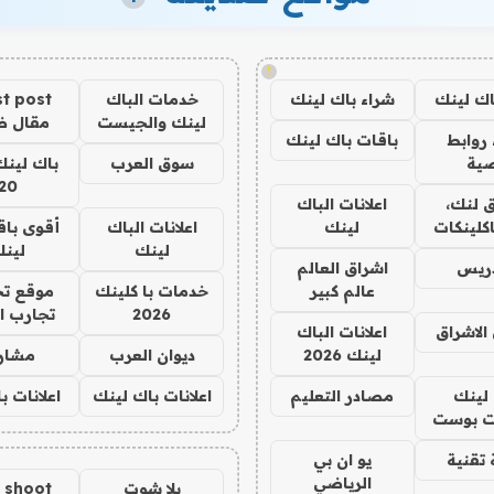
!
اك لينك
شراء باك لينك
خدمات الباك
t post
لينك والجيست
مقال 
روابط
باقات باك لينك
ية
سوق العرب
باك لينك
20
 لنك،
اعلانات الباك
كلينكات
لينك
اعلانات الباك
أقوى باق
لينك
لين
دريس
اشراق العالم
عالم كبير
خدمات با كلينك
موقع تج
2026
تجارب ا
الاشراق
اعلانات الباك
لينك 2026
ديوان العرب
مشار
لينك
مصادر التعليم
اعلانات باك لينك
اعلانات ب
 بوست
تقنية
يو ان بي
الرياضي
يلا شوت
a shoot