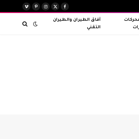
X
فيسبوك
الانستغرام
بينتيريست
فيميو
(Twitter)
محركات
آفاق الطيران والطيران
ات
التقني