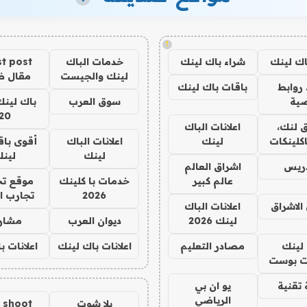
!
اك لينك
شراء باك لينك
خدمات الباك
t post
لينك والجيست
مقال 
روابط
باقات باك لينك
ية
سوق العرب
باك لينك
20
 لنك،
اعلانات الباك
كلينكات
لينك
اعلانات الباك
أقوى باق
لينك
لين
دريس
اشراق العالم
عالم كبير
خدمات با كلينك
موقع تج
2026
تجارب ا
الاشراق
اعلانات الباك
لينك 2026
ديوان العرب
مشار
لينك
مصادر التعليم
اعلانات باك لينك
اعلانات ب
 بوست
تقنية
يو ان بي
الرياضي
يلا شوت
a shoot