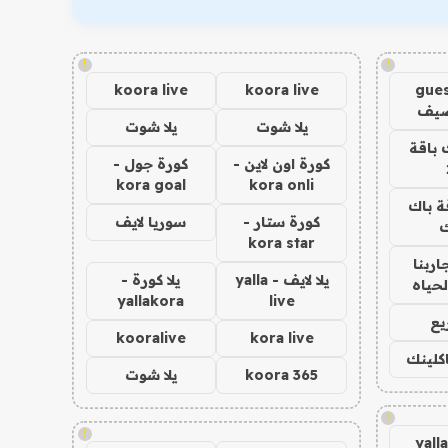
!
!
koora live
koora live
gues
ضيف
يلا شوت
يلا شوت
 باقة
كورة اون لاين -
كورة جول -
kora goal
kora onli
ة باك
كورة ستار -
سوريا لايف
ك
kora star
اربنا
يلا لايف - yalla
يلا كورة -
لحياه
yallakora
live
يع
kooralive
kora live
اكلينك
koora 365
يلا شوت
!
!
yall