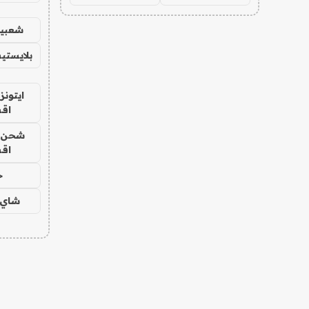
شعبية
بلايستي
ايتونز
اق
شحن يل
اق
ح
شاي 