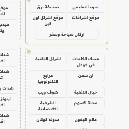
ضوء التعليمي
صحيفة برق
موقع
للت
موقع اشراقات
موقع اشراق اون
لاين
هيدب
وتر
اركان سياحة وسفر
!
شدات
مسك الكلمات
اشراق التقنية
اق
في قوقل
شدات
ان سفن
مرابع
تم
التكنولوجيا
شدات بب
خيال التقنية
شوف ويب
ايتونز
مجلة الاسهم
الشرقية
اق
الاقتصادية
شدات
عالم الايفون
مدونة كوكان
اق