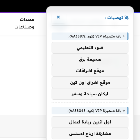
×
🚀 توصيات :
معدات
وصناعات
⭐ باقة متميزة VIP (كود: AA35872):
الرئيسية
»
أنيابه
ضوء التعليمي
صحيفة برق
أنيابه
موقع اشراقات
موقع اشراق اون لاين
اركان سياحة وسفر
⭐ باقة متميزة VIP (كود: AA38045):
اول اثنين ريادة اعمال
مشاركة ارباح ادسنس