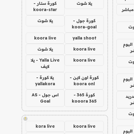
يلا شوت
كورة ستار -
مباشر
koora-star
كورة جول -
يلا شوت
وت
koora-goal
koora live
yalla shoot
اليوم
koora live
يلا شوت
ر
koora live
Yalla Live - يلا
وت
لايف
كورة اون لاين -
يلا كورة -
اليوم
yallakora
koora onl
ر
كورة 365 -
اس جول - AS
دريد
Goal
kooora 365
ر
وت
!
kora live
koora live
اليوم