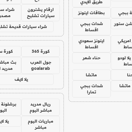
طريق الايدي
ارقام يشترون
شراء سي
 ببجي
بطاقات ايتونز
سيارات تشليح
مصدو
شن ستور
شدات ببجي
شراء سيارات قديمة تشلي
اقساط
 امريكي
ايتونز سعودي
ساط
اقساط
كورة 365
كورة س
ا لودو
حناء شعر
جول العرب
بث مباشر
ساط
goalarab
مدريد ا
نا
ماتشا
يلا لايف
ماتشا
شدات ببجي
تمارا
ريال مدريد
برشلونة 
مباشر اليوم
اليو
مباريات اليوم
يلا لا
مباشر