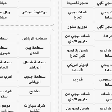
جي تابي
متجر تقسيط
مباش
 ببجي
شدات ببجي
برشلونة مباشر
ريال م
ساط
تمارا
مباش
جي تابي
فور يو ستور
4u
شدات ببجي عن
سطحة الرياض
سطح
طريق الايدي
سطحة بين
سطح
ا لودو
شحن يلا لودو
المدن
هيدرو
ساط
تابي تمارا
سطحة شمال
سطحة 
 ببجي
ايتونز امريكي
الرياض
الري
ساط
اقساط
سطحة جنوب
اقرب س
 سعودي
فور يو
الرياض
ساط
تشليح
شراء سي
شدات
شدات ببجي عن
سكرا
جي
طريق الايدي
شراء سيارات
موقع ش
ا لودو
شحن لودو عن
تشليح
سيارات 