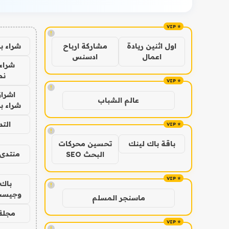
!
شراء ب
اول اثنين ريادة
مشاركة ارباح
اعمال
ادسنس
شراء 
نص
!
اشراق
عالم الشباب
شراء با
الت
!
باقة باك لينك
تحسين محركات
منتدى 
البحث SEO
باك 
!
وجيست
ماسنجر المسلم
مجلة 
!