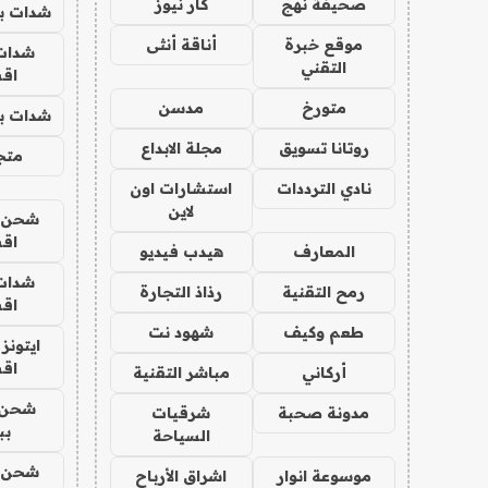
صحيفة نهج
كار نيوز
شدات بب
موقع خبرة
أناقة أنثى
شدات
التقني
اق
متورخ
مدسن
شدات بب
روتانا تسويق
مجلة الابداع
متجر 
نادي الترددات
استشارات اون
لاين
شحن يل
اق
المعارف
هيدب فيديو
شدات
رمح التقنية
رذاذ التجارة
اق
طعم وكيف
شهود نت
ايتونز
اق
أركاني
مباشر التقنية
شحن 
مدونة صحبة
شرقيات
بب
السياحة
شحن يل
موسوعة انوار
اشراق الأرباح