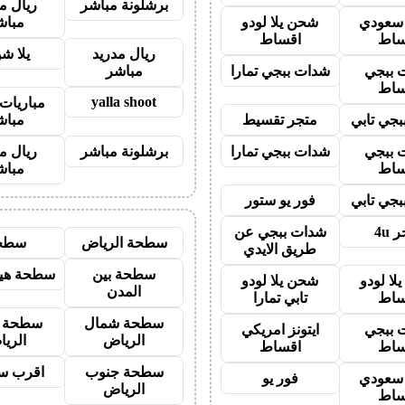
برشلونة مباشر
ريال م
ز سعودي
شحن يلا لودو
مباش
ساط
اقساط
ريال مدريد
يلا ش
 ببجي
شدات ببجي تمارا
مباشر
ساط
yalla shoot
مباريات 
جي تابي
متجر تقسيط
مباش
 ببجي
شدات ببجي تمارا
برشلونة مباشر
ريال م
ساط
مباش
جي تابي
فور يو ستور
 4u
شدات ببجي عن
سطحة الرياض
سطح
طريق الايدي
سطحة بين
سطحة هيد
لا لودو
شحن يلا لودو
المدن
ساط
تابي تمارا
سطحة شمال
سطحة 
 ببجي
ايتونز امريكي
الرياض
الري
ساط
اقساط
سطحة جنوب
اقرب س
ز سعودي
فور يو
الرياض
ساط