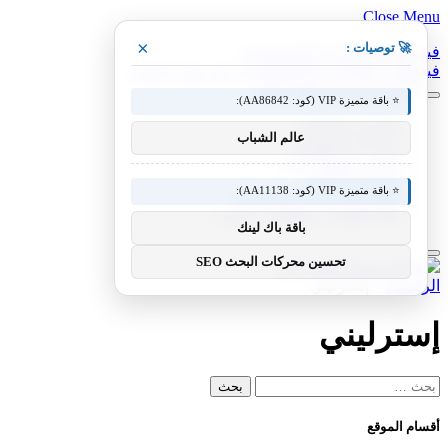
Close Menu
×
🚀 توصيات :
فيسبوك
X (Twitter)
الانستغرام
فيسبوك
X (Twitter)
الانستغرام
بينتيريست
فيميو
⭐ باقة متميزة VIP (كود: AA86842):
معدات وصناعات
عالم الشباب
سيارات ومعدات
مختبر معرفة التقني
منوعات التقنية
⭐ باقة متميزة VIP (كود: AA11138):
عالم المحركات والسيارات
آفاق الطيران والطيران التقني
باقة باك لينك
تحسين محركات البحث SEO
الرئيسية
»
إسترليني
إسترليني
البحث
عن:
أقسام الموقع