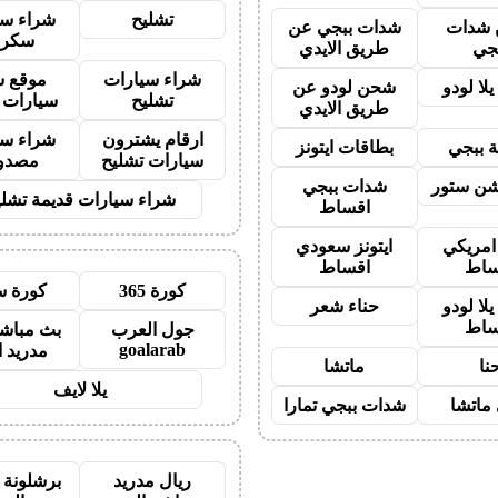
تشليح
شراء سي
شدات
شدات ببجي عن
سكرا
جي
طريق الايدي
شراء سيارات
موقع ش
لا لودو
شحن لودو عن
تشليح
سيارات 
طريق الايدي
ارقام يشترون
شراء سي
 ببجي
بطاقات ايتونز
سيارات تشليح
مصدو
شن ستور
شدات ببجي
شراء سيارات قديمة تشلي
اقساط
 امريكي
ايتونز سعودي
ساط
اقساط
كورة 365
كورة س
لا لودو
حناء شعر
ساط
جول العرب
بث مباشر
goalarab
مدريد ا
نا
ماتشا
يلا لايف
ماتشا
شدات ببجي تمارا
ريال مدريد
برشلونة 