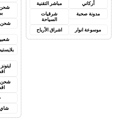
أركاني
مباشر التقنية
شحن 
بب
مدونة صحبة
شرقيات
السياحة
شحن ي
موسوعة انوار
اشراق الأرباح
شعبية
بلايستي
ايتونز
اق
شحن ي
اق
ح
شاي 