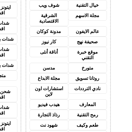
خيال التقنية
شوف ويب
ايتون
اق
مجلة الاسهم
الشرقية
الاقتصادية
شدات
اق
عالم الايفون
مدونة كوكان
شدات بب
صحيفة نهج
كار نيوز
شدات
موقع خبرة
أناقة أنثى
اق
التقني
شدات بب
متورخ
مدسن
متجر
روتانا تسويق
مجلة الابداع
نادي الترددات
استشارات اون
شحن ي
لاين
اق
المعارف
هيدب فيديو
شدات
اق
رمح التقنية
رذاذ التجارة
ايتون
طعم وكيف
شهود نت
اق