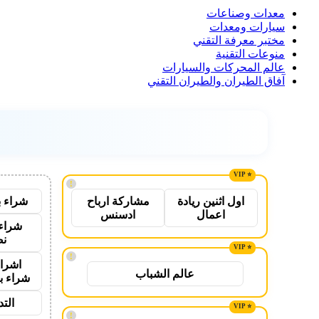
معدات وصناعات
سيارات ومعدات
مختبر معرفة التقني
منوعات التقنية
عالم المحركات والسيارات
آفاق الطيران والطيران التقني
!
شراء ب
اول اثنين ريادة
مشاركة ارباح
اعمال
ادسنس
شراء 
نص
!
اشراق
عالم الشباب
شراء ب
الت
!