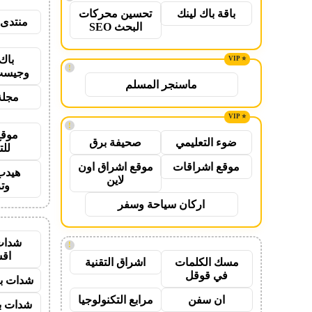
باقة باك لينك
تحسين محركات
منتدى 
البحث SEO
باك
!
وجيست
ماسنجر المسلم
مجلة
!
موقع
ضوء التعليمي
صحيفة برق
للت
موقع اشراقات
موقع اشراق اون
هيدب
لاين
وت
اركان سياحة وسفر
شدات
!
اق
مسك الكلمات
اشراق التقنية
في قوقل
شدات بب
ان سفن
مرابع التكنولوجيا
شدات بب