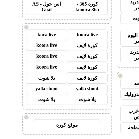
دريد
كورة 365 -
اس جول - AS
ر
Goal
kooora 365
وت
!
kora live
koora live
اليوم
ر
koora live
كورة لايف
دريد
koora live
كورة لايف
ر
koora live
كورة لايف
!
كورة لايف
يلا شوت
ه
yalla shoot
yalla shoot
روليك
يلا شوت
يلا شوت
غرب
اض
!
موقع كورة
طحة