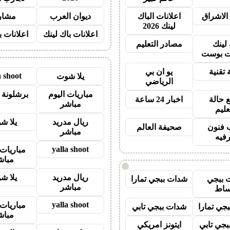
الاشراق
اعلانات الباك
ديوان العرب
مشار
لينك 2026
اعلانات باك لينك
اعلانات ب
 لينك
مصادر التعليم
 بوست
 تقنية
يو ان بي
a shoot
يلا شوت
الرياضي
مباريات اليوم
برشلونة 
 حالة
اخبار 24 ساعة
مباشر
عليم
ريال مدريد
يلا ش
 فنون
صحيفة العالم
مباشر
رفيه
yalla shoot
مباريات 
مباش
!
ريال مدريد
يلا ش
 ببجي
شدات ببجي تمارا
مباشر
ساط
yalla shoot
مباريات 
جي تمارا
شدات ببجي تابي
مباش
جي تابي
ايتونز امريكي