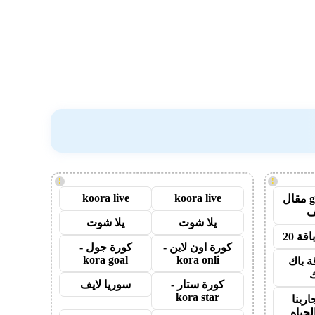
!
!
koora live
koora live
guest post مقال
يلا شوت
يلا شوت
قة 20
كورة اون لاين -
كورة جول -
kora goal
kora onli
ة باك
ك
كورة ستار -
سوريا لايف
kora star
اربنا
لحياه