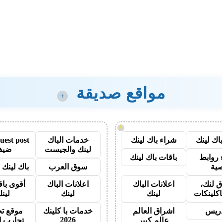
مواقع صديقة
+
!
اك لينك
شراء باك لينك
خدمات الباك
لينك والجيست
ضيف
روابط
باقات باك لينك
ية
سوق العرب
باك لينك با
 لنك،
اعلانات الباك
اعلانات الباك
أقوى باق
اكلينكات
لينك
لينك
لين
دريس
اشراق العالم
خدمات با كلينك
موقع تج
2026
عالم كبير
تجارب ا