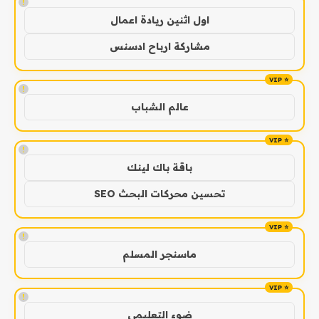
!
اول اثنين ريادة اعمال
مشاركة ارباح ادسنس
!
عالم الشباب
!
باقة باك لينك
تحسين محركات البحث SEO
!
ماسنجر المسلم
!
ضوء التعليمي