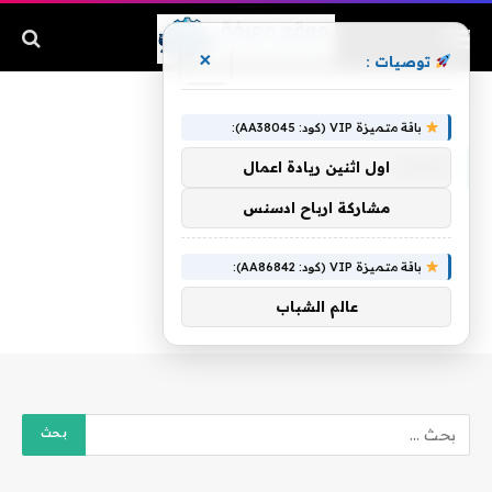
×
توصيات :
الرئيسية
»
إنفجار
باقة متميزة VIP (كود: AA38045):
إنفجار
اول اثنين ريادة اعمال
مشاركة ارباح ادسنس
باقة متميزة VIP (كود: AA86842):
عالم الشباب