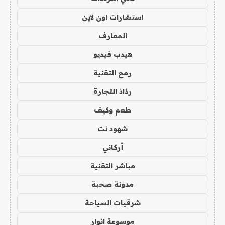
استشارات اون لاين
المعارف
هيدب فيديو
رمح التقنية
رذاذ التجارة
طعم وكيف
شهود نت
أركاني
مباشر التقنية
مدونة صحبة
شرقيات السياحة
موسوعة انوار