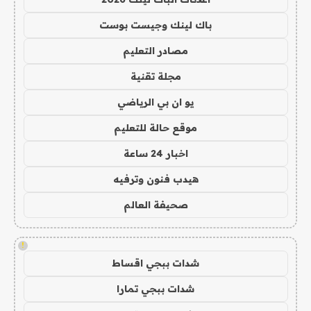
باك لينك وجيست بوست
مصادر التعليم
مجلة تقنية
يو ان بي الرياضي
موقع حالة للتعليم
اخبار 24 ساعة
هيدب فنون وترفيه
صحيفة العالم
!
شدات ببجي اقساط
شدات ببجي تمارا