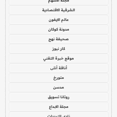
مجلة الاسهم
الشرقية الاقتصادية
عالم الايفون
مدونة كوكان
صحيفة نهج
كار نيوز
موقع خبرة التقني
أناقة أنثى
متورخ
مدسن
روتانا تسويق
مجلة الابداع
نادي الترددات