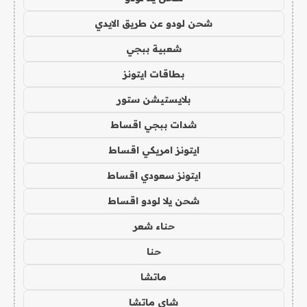
شحن لودو عن طريق الايدي
شعبية ببجي
بطاقات ايتونز
بلايستيشن ستور
شدات ببجي اقساط
ايتونز امريكي اقساط
ايتونز سعودي اقساط
شحن يلا لودو اقساط
حناء شعر
حنا
ماتشا
شاي ماتشا