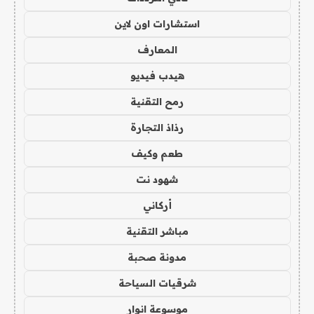
استشارات اون لاين
المعارف
هيدب فيديو
رمح التقنية
رذاذ التجارة
طعم وكيف
شهود نت
أركاني
مباشر التقنية
مدونة صحبة
شرقيات السياحة
موسوعة انوار