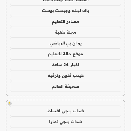
باك لينك وجيست بوست
مصادر التعليم
مجلة تقنية
يو ان بي الرياضي
موقع حالة للتعليم
اخبار 24 ساعة
هيدب فنون وترفيه
صحيفة العالم
!
شدات ببجي اقساط
شدات ببجي تمارا