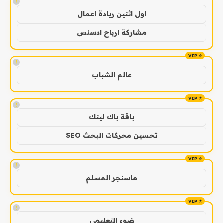
!
اول اثنين ريادة اعمال
مشاركة ارباح ادسنس
!
عالم الشباب
!
باقة باك لينك
تحسين محركات البحث SEO
!
ماسنجر المسلم
!
ضوء التعليمي