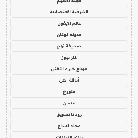
مجلة الاسهم
الشرقية الاقتصادية
عالم الايفون
مدونة كوكان
صحيفة نهج
كار نيوز
موقع خبرة التقني
أناقة أنثى
متورخ
مدسن
روتانا تسويق
مجلة الابداع
نادي الترددات