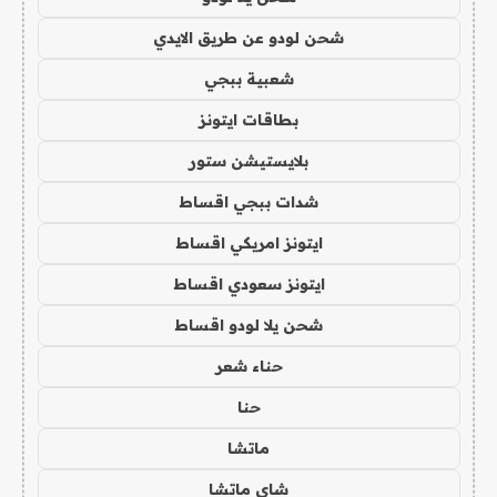
شحن لودو عن طريق الايدي
شعبية ببجي
بطاقات ايتونز
بلايستيشن ستور
شدات ببجي اقساط
ايتونز امريكي اقساط
ايتونز سعودي اقساط
شحن يلا لودو اقساط
حناء شعر
حنا
ماتشا
شاي ماتشا