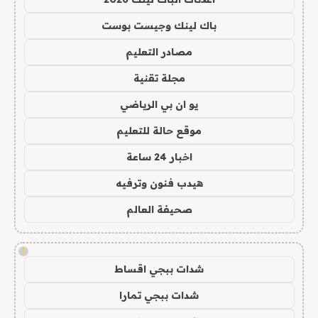
باك لينك وجيست بوست
مصادر التعليم
مجلة تقنية
يو ان بي الرياضي
موقع حالة للتعليم
اخبار 24 ساعة
هيدب فنون وترفيه
صحيفة العالم
!
شدات ببجي اقساط
شدات ببجي تمارا