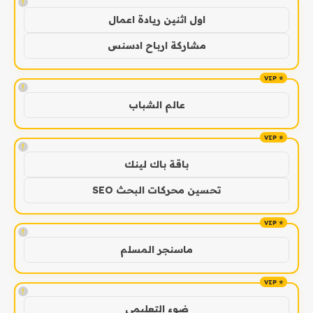
!
اول اثنين ريادة اعمال
مشاركة ارباح ادسنس
!
عالم الشباب
!
باقة باك لينك
تحسين محركات البحث SEO
!
ماسنجر المسلم
!
ضوء التعليمي