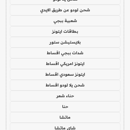
شحن لودو عن طريق الايدي
شعبية ببجي
بطاقات ايتونز
بلايستيشن ستور
شدات ببجي اقساط
ايتونز امريكي اقساط
ايتونز سعودي اقساط
شحن يلا لودو اقساط
حناء شعر
حنا
ماتشا
شاي ماتشا