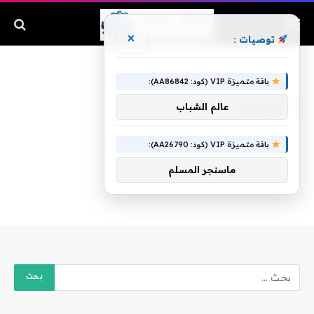
×
توصيات :
الرئيسية
»
ابو هديل
باقة متميزة VIP (كود: AA86842):
ابو هديل
عالم الشباب
باقة متميزة VIP (كود: AA26790):
ماسنجر المسلم