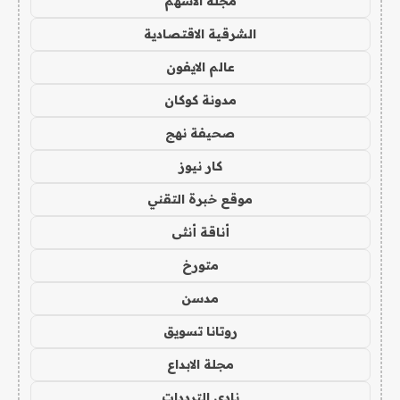
مجلة الاسهم
الشرقية الاقتصادية
عالم الايفون
مدونة كوكان
صحيفة نهج
كار نيوز
موقع خبرة التقني
أناقة أنثى
متورخ
مدسن
روتانا تسويق
مجلة الابداع
نادي الترددات