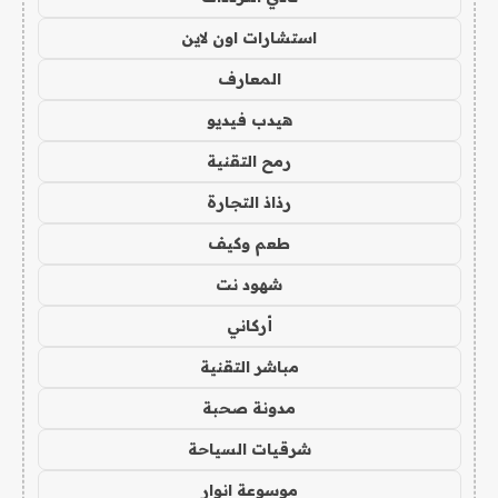
استشارات اون لاين
المعارف
هيدب فيديو
رمح التقنية
رذاذ التجارة
طعم وكيف
شهود نت
أركاني
مباشر التقنية
مدونة صحبة
شرقيات السياحة
موسوعة انوار