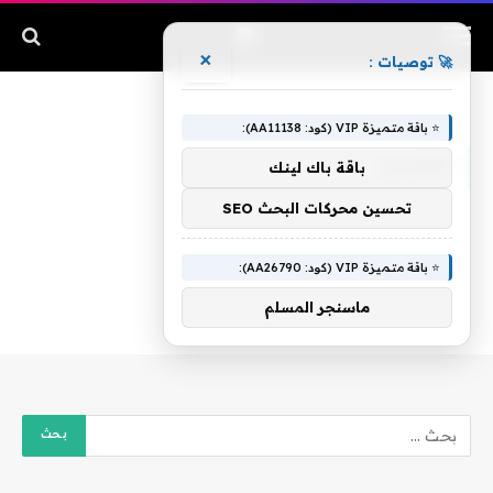
×
🚀 توصيات :
الرئيسية
»
احتساب
⭐ باقة متميزة VIP (كود: AA11138):
احتساب
باقة باك لينك
تحسين محركات البحث SEO
⭐ باقة متميزة VIP (كود: AA26790):
ماسنجر المسلم