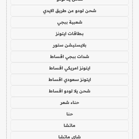
شحن لودو عن طريق الايدي
شعبية ببجي
بطاقات ايتونز
بلايستيشن ستور
شدات ببجي اقساط
ايتونز امريكي اقساط
ايتونز سعودي اقساط
شحن يلا لودو اقساط
حناء شعر
حنا
ماتشا
شاي ماتشا