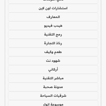
استشارات اون لاين
المعارف
هيدب فيديو
رمح التقنية
رذاذ التجارة
طعم وكيف
شهود نت
أركاني
مباشر التقنية
مدونة صحبة
شرقيات السياحة
موسوعة انوار