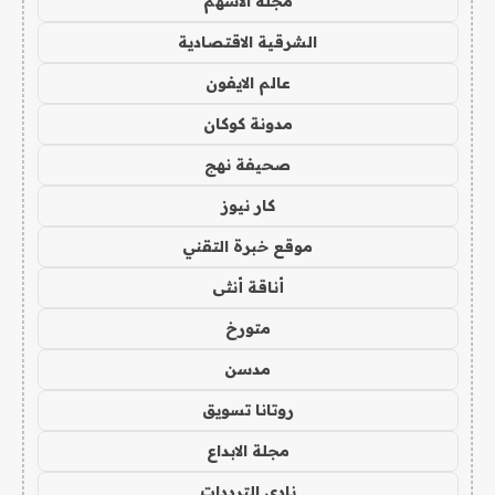
مجلة الاسهم
الشرقية الاقتصادية
عالم الايفون
مدونة كوكان
صحيفة نهج
كار نيوز
موقع خبرة التقني
أناقة أنثى
متورخ
مدسن
روتانا تسويق
مجلة الابداع
نادي الترددات