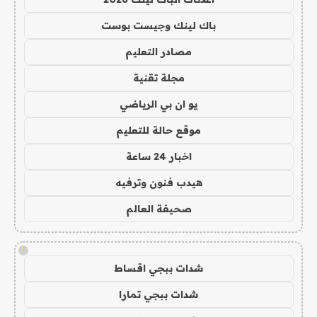
باك لينك وجيست بوست
مصادر التعليم
مجلة تقنية
يو ان بي الرياضي
موقع حالة للتعليم
اخبار 24 ساعة
هيدب فنون وترفيه
صحيفة العالم
!
شدات ببجي اقساط
شدات ببجي تمارا