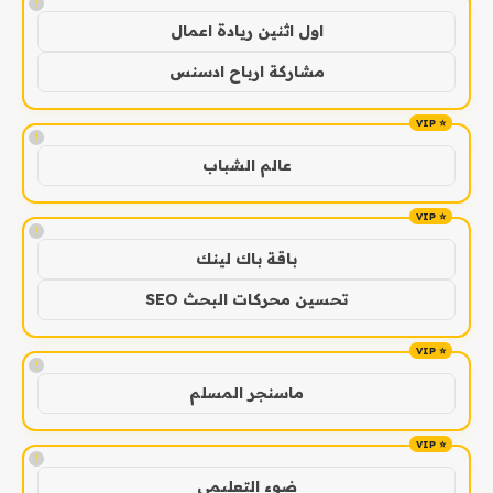
!
اول اثنين ريادة اعمال
مشاركة ارباح ادسنس
!
عالم الشباب
!
باقة باك لينك
تحسين محركات البحث SEO
!
ماسنجر المسلم
!
ضوء التعليمي