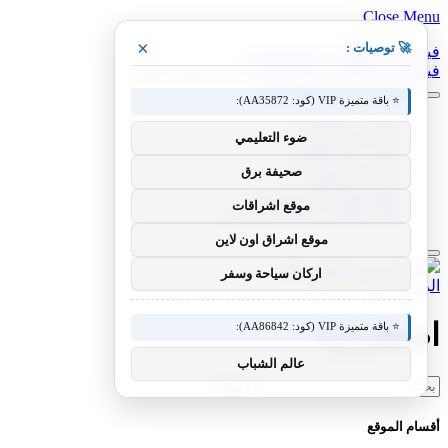
Close Menu
×
🚀 توصيات :
فيسبوك
X (Twitter)
الانستغرام
فيسبوك
X (Twitter)
الانستغرام
بينتيريست
فيميو
⭐ باقة متميزة VIP (كود: AA35872):
معدات وصناعات
ضوء التعليمي
سيارات ومعدات
مختبر معرفة التقني
صحيفة برق
منوعات التقنية
عالم المحركات والسيارات
موقع اشراقات
آفاق الطيران والطيران التقني
موقع اشراق اون لاين
اركان سياحة وسفر
الرئيسية
»
اضطراريا
اضطراريا
⭐ باقة متميزة VIP (كود: AA86842):
عالم الشباب
البحث
عن:
أقسام الموقع