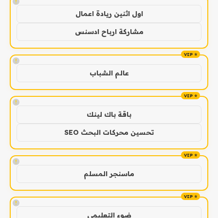
!
اول اثنين ريادة اعمال
مشاركة ارباح ادسنس
!
عالم الشباب
!
باقة باك لينك
تحسين محركات البحث SEO
!
ماسنجر المسلم
!
ضوء التعليمي