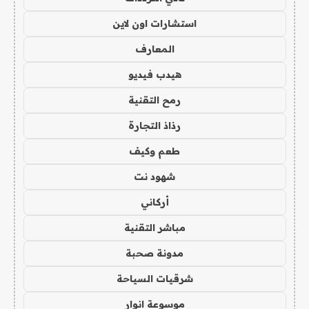
استشارات اون لاين
المعارف
هيدب فيديو
رمح التقنية
رذاذ التجارة
طعم وكيف
شهود نت
أركاني
مباشر التقنية
مدونة صحبة
شرقيات السياحة
موسوعة انوار