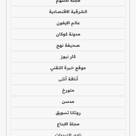
مجلة الاسهم
الشرقية الاقتصادية
عالم الايفون
مدونة كوكان
صحيفة نهج
كار نيوز
موقع خبرة التقني
أناقة أنثى
متورخ
مدسن
روتانا تسويق
مجلة الابداع
نادي الترددات