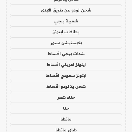
شحن لودو عن طريق الايدي
شعبية ببجي
بطاقات ايتونز
بلايستيشن ستور
شدات ببجي اقساط
ايتونز امريكي اقساط
ايتونز سعودي اقساط
شحن يلا لودو اقساط
حناء شعر
حنا
ماتشا
شاي ماتشا