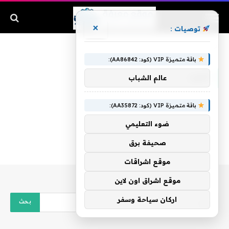
×
توصيات :
الرئيسية
»
اعرب
باقة متميزة VIP (كود: AA86842):
اعرب
عالم الشباب
باقة متميزة VIP (كود: AA35872):
ضوء التعليمي
صحيفة برق
موقع اشراقات
موقع اشراق اون لاين
اركان سياحة وسفر