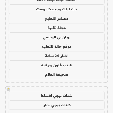
باك لينك وجيست بوست
مصادر التعليم
مجلة تقنية
يو ان بي الرياضي
موقع حالة للتعليم
اخبار 24 ساعة
هيدب فنون وترفيه
صحيفة العالم
!
شدات ببجي اقساط
شدات ببجي تمارا