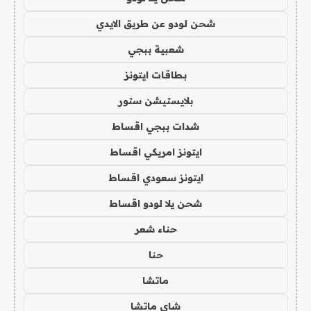
شحن لودو عن طريق الايدي
شعبية ببجي
بطاقات ايتونز
بلايستيشن ستور
شدات ببجي اقساط
ايتونز امريكي اقساط
ايتونز سعودي اقساط
شحن يلا لودو اقساط
حناء شعر
حنا
ماتشا
شاي ماتشا