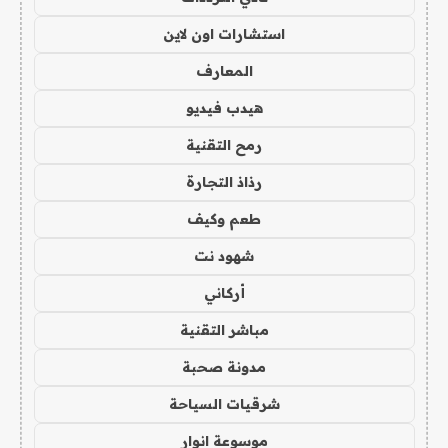
استشارات اون لاين
المعارف
هيدب فيديو
رمح التقنية
رذاذ التجارة
طعم وكيف
شهود نت
أركاني
مباشر التقنية
مدونة صحبة
شرقيات السياحة
موسوعة انوار