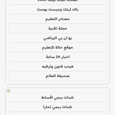
باك لينك وجيست بوست
مصادر التعليم
مجلة تقنية
يو ان بي الرياضي
موقع حالة للتعليم
اخبار 24 ساعة
هيدب فنون وترفيه
صحيفة العالم
!
شدات ببجي اقساط
شدات ببجي تمارا