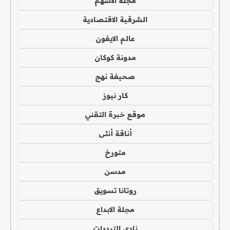
مجلة الاسهم
الشرقية الاقتصادية
عالم الايفون
مدونة كوكان
صحيفة نهج
كار نيوز
موقع خبرة التقني
أناقة أنثى
متورخ
مدسن
روتانا تسويق
مجلة الابداع
نادي الترددات