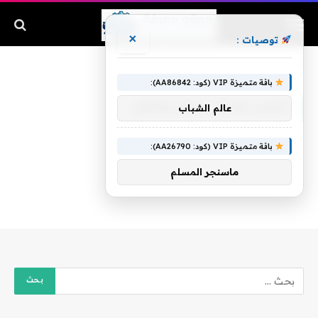
×
توصيات :
الرئيسية
»
افضل اهداف شهر اوكتوبر
باقة متميزة VIP (كود: AA86842):
افضل اهداف شهر اوكتوبر
عالم الشباب
باقة متميزة VIP (كود: AA26790):
ماسنجر المسلم