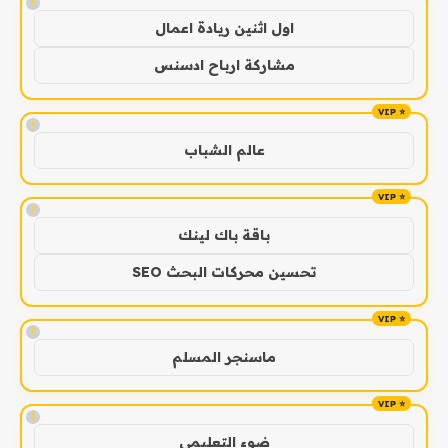
!
اول اثنين ريادة اعمال
مشاركة ارباح ادسنس
!
عالم الشباب
!
باقة باك لينك
تحسين محركات البحث SEO
!
ماسنجر المسلم
!
ضوء التعليمي