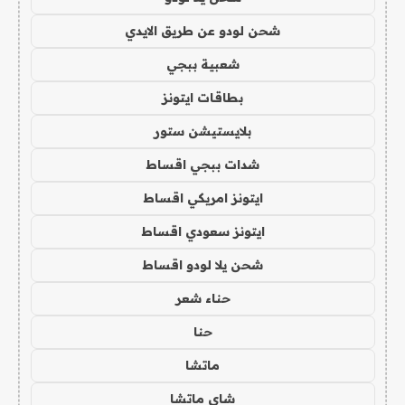
شحن لودو عن طريق الايدي
شعبية ببجي
بطاقات ايتونز
بلايستيشن ستور
شدات ببجي اقساط
ايتونز امريكي اقساط
ايتونز سعودي اقساط
شحن يلا لودو اقساط
حناء شعر
حنا
ماتشا
شاي ماتشا