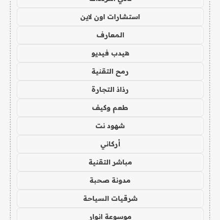
استشارات اون لاين
المعارف
هيدب فيديو
رمح التقنية
رذاذ التجارة
طعم وكيف
شهود نت
أركاني
مباشر التقنية
مدونة صحبة
شرقيات السياحة
موسوعة انوار