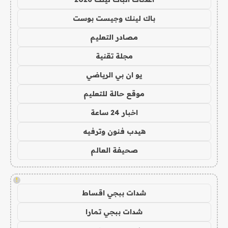
باك لينك وجيست بوست
مصادر التعليم
مجلة تقنية
يو ان بي الرياضي
موقع حالة للتعليم
اخبار 24 ساعة
هيدب فنون وترفيه
صحيفة العالم
!
شدات ببجي اقساط
شدات ببجي تمارا