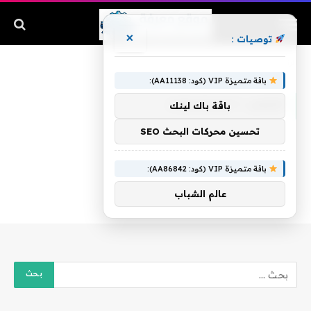
×
توصيات :
الرئيسية
»
افضل ١٠ مسلسلات
باقة متميزة VIP (كود: AA11138):
افضل ١٠ مسلسلات
باقة باك لينك
تحسين محركات البحث SEO
باقة متميزة VIP (كود: AA86842):
عالم الشباب