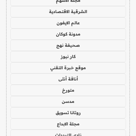
مجلة الاسهم
الشرقية الاقتصادية
عالم الايفون
مدونة كوكان
صحيفة نهج
كار نيوز
موقع خبرة التقني
أناقة أنثى
متورخ
مدسن
روتانا تسويق
مجلة الابداع
نادي الترددات