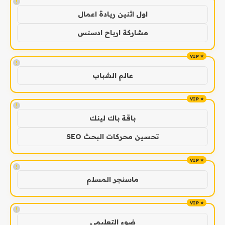
!
اول اثنين ريادة اعمال
مشاركة ارباح ادسنس
!
عالم الشباب
!
باقة باك لينك
تحسين محركات البحث SEO
!
ماسنجر المسلم
!
ضوء التعليمي