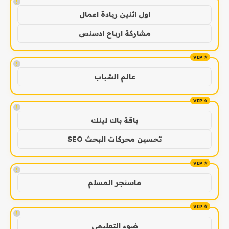
!
اول اثنين ريادة اعمال
مشاركة ارباح ادسنس
!
عالم الشباب
!
باقة باك لينك
تحسين محركات البحث SEO
!
ماسنجر المسلم
!
ضوء التعليمي