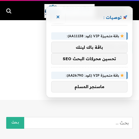
×
توصيات :
الرئيسية
»
اكل رجيم سهل
باقة متميزة VIP (كود: AA11138):
اكل رجيم سهل
باقة باك لينك
تحسين محركات البحث SEO
باقة متميزة VIP (كود: AA26790):
ماسنجر المسلم