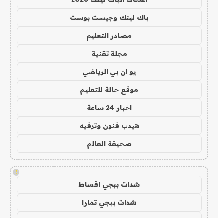
باك لينك وجيست بوست
مصادر التعليم
مجلة تقنية
يو ان بي الرياضي
موقع حالة للتعليم
اخبار 24 ساعة
هيدب فنون وترفيه
صحيفة العالم
!
شدات ببجي اقساط
شدات ببجي تمارا