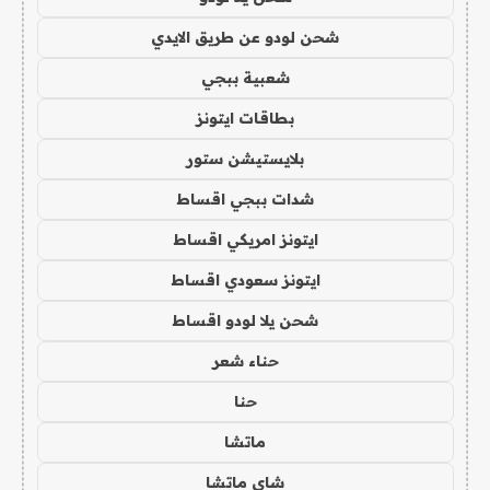
شحن لودو عن طريق الايدي
شعبية ببجي
بطاقات ايتونز
بلايستيشن ستور
شدات ببجي اقساط
ايتونز امريكي اقساط
ايتونز سعودي اقساط
شحن يلا لودو اقساط
حناء شعر
حنا
ماتشا
شاي ماتشا