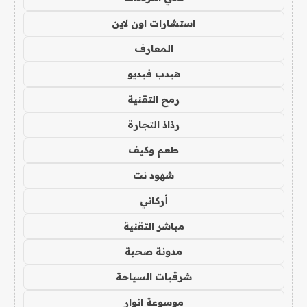
استشارات اون لاين
المعارف
هيدب فيديو
رمح التقنية
رذاذ التجارة
طعم وكيف
شهود نت
أركاني
مباشر التقنية
مدونة صحبة
شرقيات السياحة
موسوعة انوار