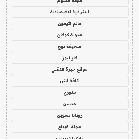
مجلة الاسهم
الشرقية الاقتصادية
عالم الايفون
مدونة كوكان
صحيفة نهج
كار نيوز
موقع خبرة التقني
أناقة أنثى
متورخ
مدسن
روتانا تسويق
مجلة الابداع
نادي الترددات