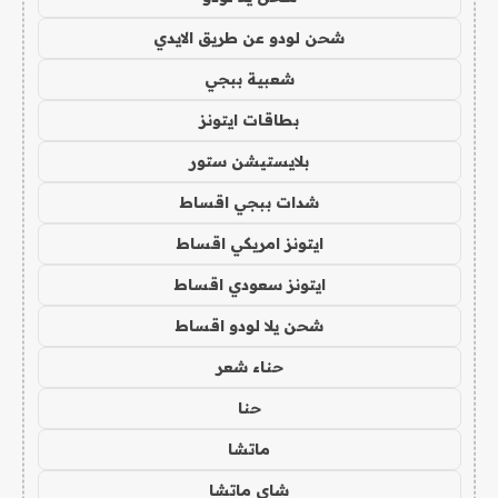
شحن لودو عن طريق الايدي
شعبية ببجي
بطاقات ايتونز
بلايستيشن ستور
شدات ببجي اقساط
ايتونز امريكي اقساط
ايتونز سعودي اقساط
شحن يلا لودو اقساط
حناء شعر
حنا
ماتشا
شاي ماتشا