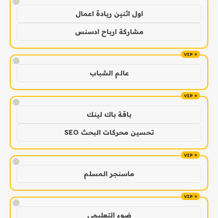
!
اول اثنين ريادة اعمال
مشاركة ارباح ادسنس
!
عالم الشباب
!
باقة باك لينك
تحسين محركات البحث SEO
!
ماسنجر المسلم
!
ضوء التعليمي