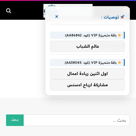
×
توصيات :
الرئيسية
»
الأسد الأطلسي
باقة متميزة VIP (كود: AA86842):
الأسد الأطلسي
عالم الشباب
باقة متميزة VIP (كود: AA38045):
اول اثنين ريادة اعمال
مشاركة ارباح ادسنس