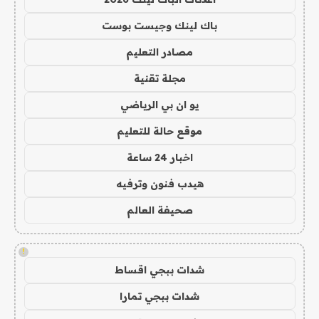
باك لينك وجيست بوست
مصادر التعليم
مجلة تقنية
يو ان بي الرياضي
موقع حالة للتعليم
اخبار 24 ساعة
هيدب فنون وترفيه
صحيفة العالم
!
شدات ببجي اقساط
شدات ببجي تمارا