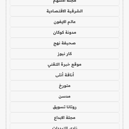
مجلة الاسهم
الشرقية الاقتصادية
عالم الايفون
مدونة كوكان
صحيفة نهج
كار نيوز
موقع خبرة التقني
أناقة أنثى
متورخ
مدسن
روتانا تسويق
مجلة الابداع
نادي الترددات