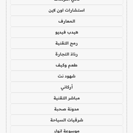
استشارات اون لاين
المعارف
هيدب فيديو
رمح التقنية
رذاذ التجارة
طعم وكيف
شهود نت
أركاني
مباشر التقنية
مدونة صحبة
شرقيات السياحة
موسوعة انوار