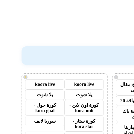
!
!
koora live
koora live
guest post مقال
يلا شوت
يلا شوت
قة 20
كورة اون لاين -
كورة جول -
kora goal
kora onli
ة باك
ك
كورة ستار -
سوريا لايف
kora star
اربنا
لحياه