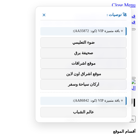
Close Menu
×
🚀 توصيات :
فيسبوك
X (Twitter)
الانستغرام
فيسبوك
X (Twitter)
الانستغرام
بينتيريست
فيميو
⭐ باقة متميزة VIP (كود: AA35872):
معدات وصناعات
ضوء التعليمي
سيارات ومعدات
مختبر معرفة التقني
صحيفة برق
منوعات التقنية
عالم المحركات والسيارات
موقع اشراقات
آفاق الطيران والطيران التقني
موقع اشراق اون لاين
اركان سياحة وسفر
الرئيسية
»
الأولشاهد
الأولشاهد
⭐ باقة متميزة VIP (كود: AA86842):
عالم الشباب
البحث
عن:
أقسام الموقع