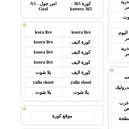
دريد
كورة 365 -
اس جول - AS
ر
Goal
kooora 365
وت
!
kora live
koora live
اليوم
ر
koora live
كورة لايف
دريد
koora live
كورة لايف
ر
koora live
كورة لايف
!
كورة لايف
يلا شوت
ه
yalla shoot
yalla shoot
روليك
يلا شوت
يلا شوت
غرب
اض
!
موقع كورة
طحة