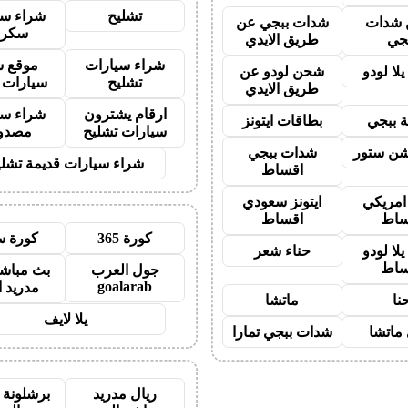
تشليح
شراء سي
شدات
شدات ببجي عن
سكرا
جي
طريق الايدي
شراء سيارات
موقع ش
لا لودو
شحن لودو عن
تشليح
سيارات 
طريق الايدي
ارقام يشترون
شراء سي
 ببجي
بطاقات ايتونز
سيارات تشليح
مصدو
شن ستور
شدات ببجي
شراء سيارات قديمة تشلي
اقساط
 امريكي
ايتونز سعودي
ساط
اقساط
كورة 365
كورة س
لا لودو
حناء شعر
ساط
جول العرب
بث مباشر
goalarab
مدريد ا
نا
ماتشا
يلا لايف
ماتشا
شدات ببجي تمارا
ريال مدريد
برشلونة 