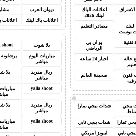
الاشراق
اعلانات الباك
ديوان العرب
مشار
لينك 2026
اعلانات باك لينك
اعلانات ب
 لينك
مصادر التعليم
 بوست
 تقنية
يو ان بي
a shoot
يلا شوت
الرياضي
مباريات اليوم
برشلونة 
 حالة
اخبار 24 ساعة
مباشر
عليم
ريال مدريد
يلا ش
 فنون
صحيفة العالم
مباشر
رفيه
yalla shoot
مباريات 
مباش
!
ريال مدريد
يلا ش
 ببجي
شدات ببجي تمارا
مباشر
ساط
yalla shoot
مباريات 
جي تمارا
شدات ببجي تابي
مباش
جي تابي
ايتونز امريكي