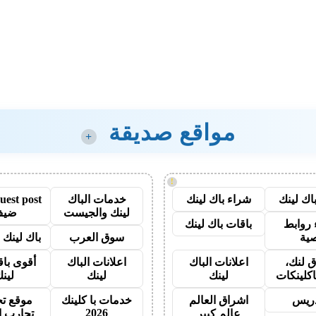
مواقع صديقة
+
!
اك لينك
شراء باك لينك
خدمات الباك
لينك والجيست
ضيف
روابط
باقات باك لينك
ية
سوق العرب
باك لينك با
 لنك،
اعلانات الباك
اعلانات الباك
أقوى باق
اكلينكات
لينك
لينك
لين
دريس
اشراق العالم
خدمات با كلينك
موقع تج
2026
عالم كبير
تجارب ا