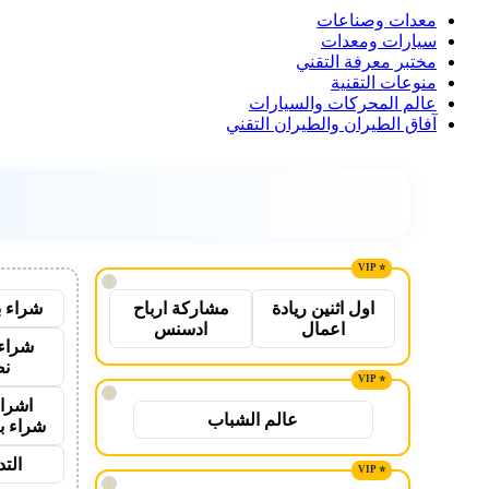
معدات وصناعات
سيارات ومعدات
مختبر معرفة التقني
منوعات التقنية
عالم المحركات والسيارات
آفاق الطيران والطيران التقني
!
شراء ب
اول اثنين ريادة
مشاركة ارباح
اعمال
ادسنس
شراء 
نص
!
اشراق
عالم الشباب
شراء ب
الت
!