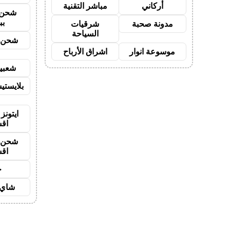
أركاني
مباشر التقنية
شحن 
بب
مدونة صحبة
شرقيات
السياحة
شحن ي
موسوعة انوار
اشراق الأرباح
شعبية
بلايستي
ايتونز
اق
شحن ي
اق
ح
شاي 