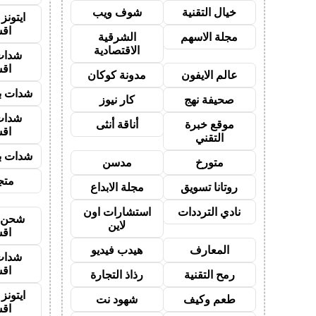
خيال التقنية
شوف ويب
ايتون
اق
مجلة الاسهم
الشرقية
الاقتصادية
شدات
اق
عالم الايفون
مدونة كوكان
شدات بب
صحيفة نهج
كار نيوز
شدات
موقع خبرة
أناقة أنثى
اق
التقني
شدات بب
متورخ
مدسن
متجر
روتانا تسويق
مجلة الابداع
نادي الترددات
استشارات اون
شحن ي
لاين
اق
المعارف
هيدب فيديو
شدات
اق
رمح التقنية
رذاذ التجارة
ايتون
طعم وكيف
شهود نت
اق