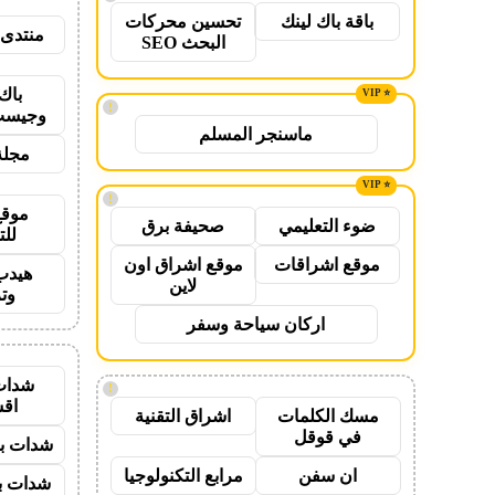
باقة باك لينك
تحسين محركات
منتدى 
البحث SEO
باك
!
وجيست
ماسنجر المسلم
مجلة
!
موقع
ضوء التعليمي
صحيفة برق
للت
موقع اشراقات
موقع اشراق اون
هيدب
لاين
وت
اركان سياحة وسفر
شدات
!
اق
مسك الكلمات
اشراق التقنية
في قوقل
شدات بب
ان سفن
مرابع التكنولوجيا
شدات بب