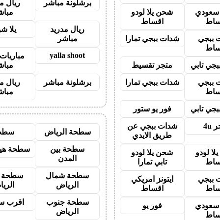
برشلونة مباشر
ريال م
ز سعودي
شحن يلا لودو
مباش
ساط
اقساط
ريال مدريد
يلا ش
 ببجي
شدات ببجي تمارا
مباشر
ساط
yalla shoot
مباريات 
جي تابي
متجر تقسيط
مباش
 ببجي
شدات ببجي تمارا
برشلونة مباشر
ريال م
ساط
مباش
جي تابي
فور يو ستور
 4u
شدات ببجي عن
سطحة الرياض
سطح
طريق الايدي
سطحة بين
سطحة هيد
لا لودو
شحن يلا لودو
المدن
ساط
تابي تمارا
سطحة شمال
سطحة 
 ببجي
ايتونز امريكي
الرياض
الري
ساط
اقساط
سطحة جنوب
اقرب س
ز سعودي
فور يو
الرياض
ساط