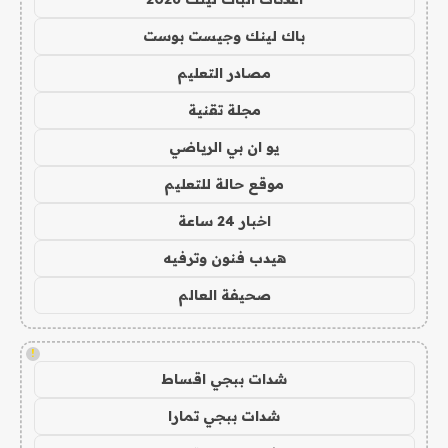
باك لينك وجيست بوست
مصادر التعليم
مجلة تقنية
يو ان بي الرياضي
موقع حالة للتعليم
اخبار 24 ساعة
هيدب فنون وترفيه
صحيفة العالم
!
شدات ببجي اقساط
شدات ببجي تمارا