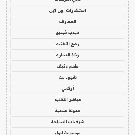
استشارات اون لاين
المعارف
هيدب فيديو
رمح التقنية
رذاذ التجارة
طعم وكيف
شهود نت
أركاني
مباشر التقنية
مدونة صحبة
شرقيات السياحة
موسوعة انوار