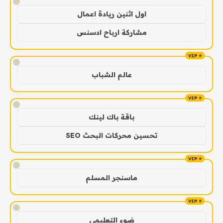
!
اول اثنين ريادة اعمال
مشاركة ارباح ادسنس
!
عالم الشباب
!
باقة باك لينك
تحسين محركات البحث SEO
!
ماسنجر المسلم
!
ضوء التعليمي