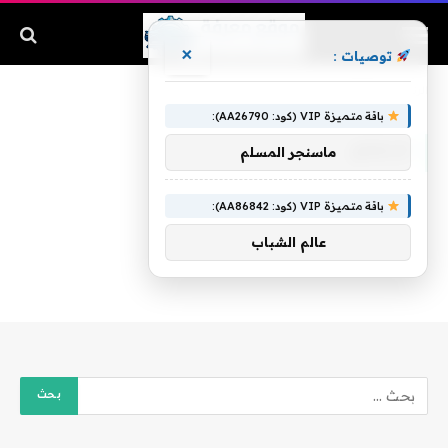
×
توصيات :
الرئيسية
»
الإتفاق
باقة متميزة VIP (كود: AA26790):
الإتفاق
ماسنجر المسلم
باقة متميزة VIP (كود: AA86842):
عالم الشباب