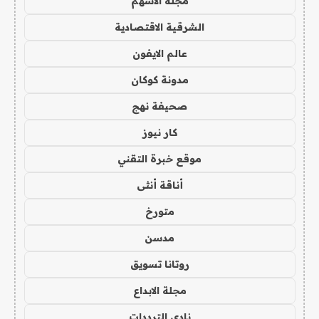
مجلة الاسهم
الشرقية الاقتصادية
عالم الايفون
مدونة كوكان
صحيفة نهج
كار نيوز
موقع خبرة التقني
أناقة أنثى
متورخ
مدسن
روتانا تسويق
مجلة الابداع
نادي الترددات