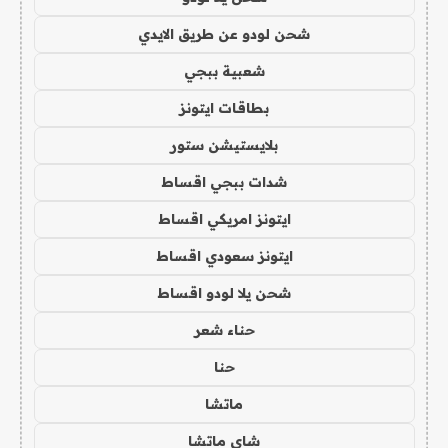
شحن لودو عن طريق الايدي
شعبية ببجي
بطاقات ايتونز
بلايستيشن ستور
شدات ببجي اقساط
ايتونز امريكي اقساط
ايتونز سعودي اقساط
شحن يلا لودو اقساط
حناء شعر
حنا
ماتشا
شاي ماتشا