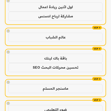
!
اول اثنين ريادة اعمال
مشاركة ارباح ادسنس
!
عالم الشباب
!
باقة باك لينك
تحسين محركات البحث SEO
!
ماسنجر المسلم
!
ضوء التعليمي