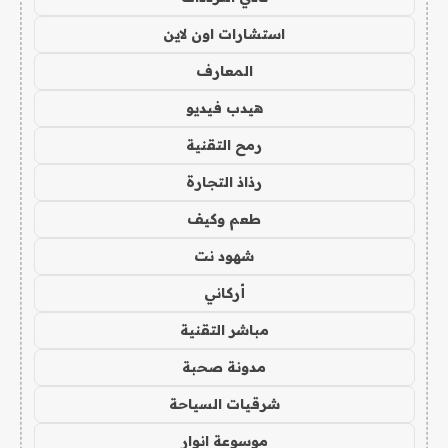
استشارات اون لاين
المعارف
هيدب فيديو
رمح التقنية
رذاذ التجارة
طعم وكيف
شهود نت
أركاني
مباشر التقنية
مدونة صحبة
شرقيات السياحة
موسوعة انوار