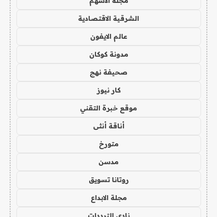
مجلة الاسهم
الشرقية الاقتصادية
عالم الايفون
مدونة كوكان
صحيفة نهج
كار نيوز
موقع خبرة التقني
أناقة أنثى
متورخ
مدسن
روتانا تسويق
مجلة الابداع
نادي الترددات