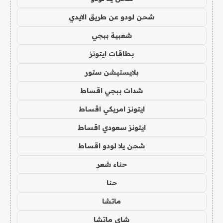
شحن لودو عن طريق الايدي
شعبية ببجي
بطاقات ايتونز
بلايستيشن ستور
شدات ببجي اقساط
ايتونز امريكي اقساط
ايتونز سعودي اقساط
شحن يلا لودو اقساط
حناء شعر
حنا
ماتشا
شاي ماتشا