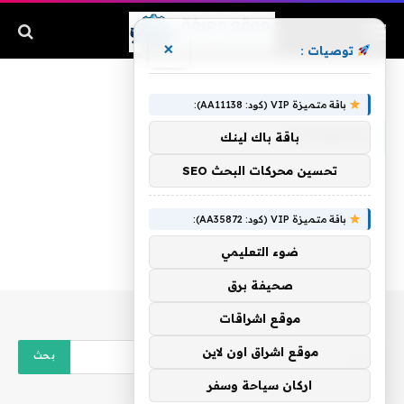
×
توصيات :
الرئيسية
»
الإجتماعية
باقة متميزة VIP (كود: AA11138):
الإجتماعية
باقة باك لينك
تحسين محركات البحث SEO
باقة متميزة VIP (كود: AA35872):
ضوء التعليمي
صحيفة برق
موقع اشراقات
موقع اشراق اون لاين
اركان سياحة وسفر