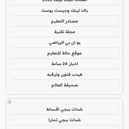
باك لينك وجيست بوست
مصادر التعليم
مجلة تقنية
يو ان بي الرياضي
موقع حالة للتعليم
اخبار 24 ساعة
هيدب فنون وترفيه
صحيفة العالم
!
شدات ببجي اقساط
شدات ببجي تمارا