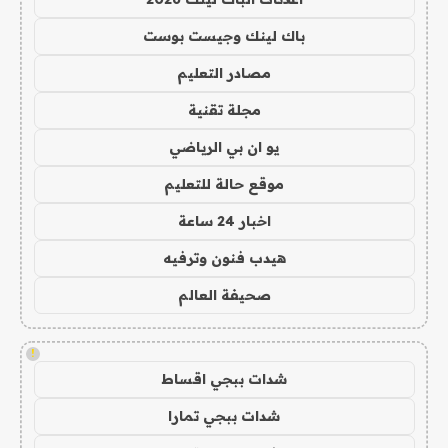
باك لينك وجيست بوست
مصادر التعليم
مجلة تقنية
يو ان بي الرياضي
موقع حالة للتعليم
اخبار 24 ساعة
هيدب فنون وترفيه
صحيفة العالم
!
شدات ببجي اقساط
شدات ببجي تمارا