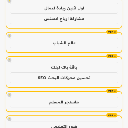
!
اول اثنين ريادة اعمال
مشاركة ارباح ادسنس
!
عالم الشباب
!
باقة باك لينك
تحسين محركات البحث SEO
!
ماسنجر المسلم
!
ضوء التعليمي