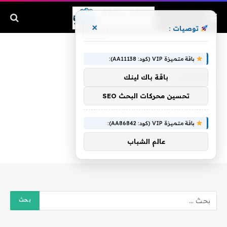
×
توصيات :
الرئيسية
»
الإداري
باقة متميزة VIP (كود: AA11138):
الإداري
باقة باك لينك
تحسين محركات البحث SEO
باقة متميزة VIP (كود: AA86842):
عالم الشباب