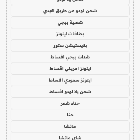
شحن لودو عن طريق الايدي
شعبية ببجي
بطاقات ايتونز
بلايستيشن ستور
شدات ببجي اقساط
ايتونز امريكي اقساط
ايتونز سعودي اقساط
شحن يلا لودو اقساط
حناء شعر
حنا
ماتشا
شاي ماتشا