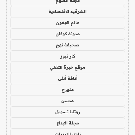
مجلة الاسهم
الشرقية الاقتصادية
عالم الايفون
مدونة كوكان
صحيفة نهج
كار نيوز
موقع خبرة التقني
أناقة أنثى
متورخ
مدسن
روتانا تسويق
مجلة الابداع
نادي الترددات