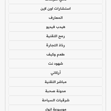
استشارات اون لاين
المعارف
هيدب فيديو
رمح التقنية
رذاذ التجارة
طعم وكيف
شهود نت
أركاني
مباشر التقنية
مدونة صحبة
شرقيات السياحة
موسوعة انوار