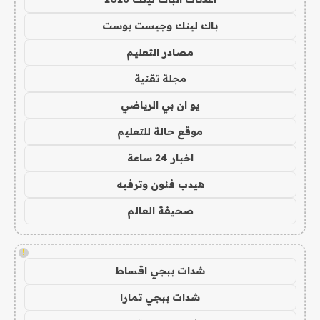
باك لينك وجيست بوست
مصادر التعليم
مجلة تقنية
يو ان بي الرياضي
موقع حالة للتعليم
اخبار 24 ساعة
هيدب فنون وترفيه
صحيفة العالم
!
شدات ببجي اقساط
شدات ببجي تمارا