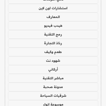
استشارات اون لاين
المعارف
هيدب فيديو
رمح التقنية
رذاذ التجارة
طعم وكيف
شهود نت
أركاني
مباشر التقنية
مدونة صحبة
شرقيات السياحة
موسوعة انوار