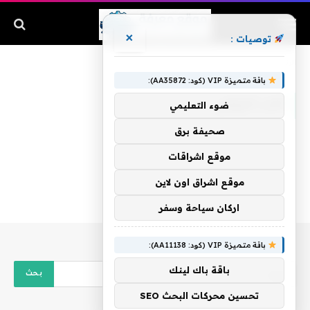
×
توصيات :
الرئيسية
»
الاب الروحي
باقة متميزة VIP (كود: AA35872):
الاب الروحي
ضوء التعليمي
صحيفة برق
موقع اشراقات
موقع اشراق اون لاين
اركان سياحة وسفر
باقة متميزة VIP (كود: AA11138):
باقة باك لينك
تحسين محركات البحث SEO