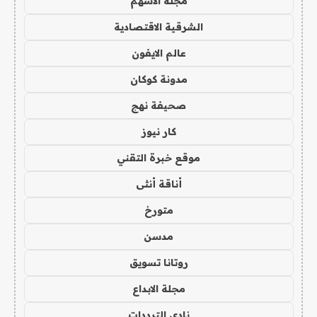
مجلة الاسهم
الشرقية الاقتصادية
عالم الايفون
مدونة كوكان
صحيفة نهج
كار نيوز
موقع خبرة التقني
أناقة أنثى
متورخ
مدسن
روتانا تسويق
مجلة الابداع
نادي الترددات