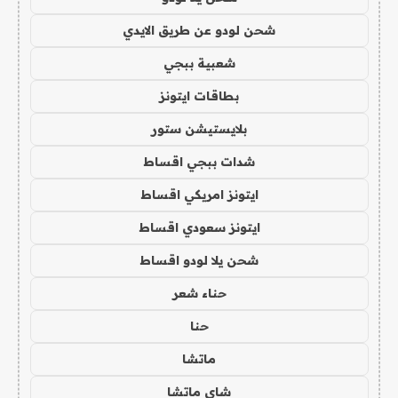
شحن لودو عن طريق الايدي
شعبية ببجي
بطاقات ايتونز
بلايستيشن ستور
شدات ببجي اقساط
ايتونز امريكي اقساط
ايتونز سعودي اقساط
شحن يلا لودو اقساط
حناء شعر
حنا
ماتشا
شاي ماتشا