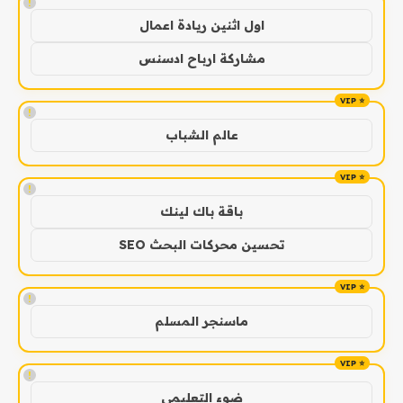
!
اول اثنين ريادة اعمال
مشاركة ارباح ادسنس
!
عالم الشباب
!
باقة باك لينك
تحسين محركات البحث SEO
!
ماسنجر المسلم
!
ضوء التعليمي