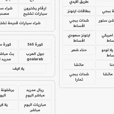
طريق الايدي
ارقام يشترون
شراء سي
 ببجي
بطاقات ايتونز
سيارات تشليح
مصدو
شن ستور
شدات ببجي
شراء سيارات قديمة تشلي
اقساط
 امريكي
ايتونز سعودي
ساط
اقساط
كورة 365
كورة س
ا لودو
حناء شعر
جول العرب
بث مباشر
ساط
goalarab
مدريد ا
نا
ماتشا
يلا لايف
ماتشا
شدات ببجي
تمارا
ريال مدريد
برشلونة 
مباشر اليوم
اليو
مباريات اليوم
يلا لا
مباشر