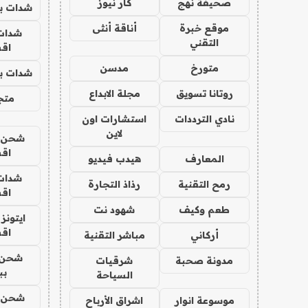
صحيفة نهج
كار نيوز
شدات بب
موقع خبرة
أناقة أنثى
شدات
التقني
اق
متورخ
مدسن
شدات بب
روتانا تسويق
مجلة الابداع
متجر 
نادي الترددات
استشارات اون
لاين
شحن يل
اق
المعارف
هيدب فيديو
شدات
رمح التقنية
رذاذ التجارة
اق
طعم وكيف
شهود نت
ايتونز
اق
أركاني
مباشر التقنية
شحن 
مدونة صحبة
شرقيات
بب
السياحة
شحن يل
موسوعة انوار
اشراق الأرباح