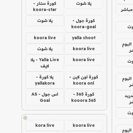
يلا شوت
كورة ستار -
مباشر
koora-star
كورة جول -
يلا شوت
وت
koora-goal
koora live
yalla shoot
اليوم
koora live
يلا شوت
ر
koora live
Yalla Live - يلا
وت
لايف
كورة اون لاين -
يلا كورة -
اليوم
yallakora
koora onl
ر
كورة 365 -
اس جول - AS
دريد
Goal
kooora 365
ر
وت
!
kora live
koora live
اليوم