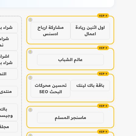
!
شراء ب
اول اثنين ريادة
مشاركة ارباح
اعمال
ادسنس
شراء 
نص
!
اشراق
عالم الشباب
شراء با
الت
!
باقة باك لينك
تحسين محركات
منتدى 
البحث SEO
باك 
!
وجيست
ماسنجر المسلم
مجلة 
!