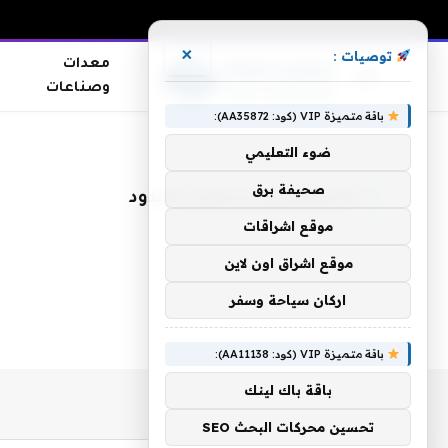
×
توصيات :
معدات
وصناعات
باقة متميزة VIP (كود: AA35872):
الرئيسية
»
الاسماعيلى و حرس الحدود
ضوء التعليمي
صحيفة برق
الاسماعيلى و حرس الحدود
موقع اشراقات
موقع اشراق اون لاين
اركان سياحة وسفر
باقة متميزة VIP (كود: AA11138):
باقة باك لينك
تحسين محركات البحث SEO