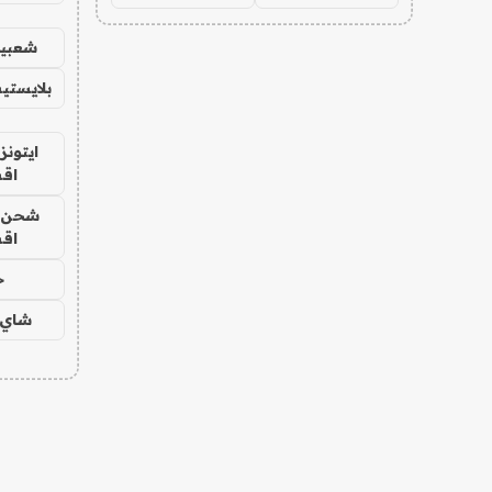
شعبية
بلايستي
ايتونز
اق
شحن يل
اق
ح
شاي 