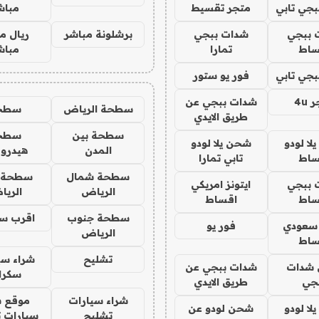
جي تابي
متجر تقسيط
مباش
 ببجي
شدات ببجي
برشلونة مباشر
ريال م
ساط
تمارا
مباش
جي تابي
فور يو ستور
4u
شدات ببجي عن
سطحة الرياض
سطح
طريق الايدي
سطحة بين
سطح
ا لودو
شحن يلا لودو
المدن
هيدرو
ساط
تابي تمارا
سطحة شمال
سطحة 
 ببجي
ايتونز امريكي
الرياض
الري
ساط
اقساط
سطحة جنوب
اقرب س
 سعودي
فور يو
الرياض
ساط
تشليح
شراء سي
شدات
شدات ببجي عن
سكرا
جي
طريق الايدي
شراء سيارات
موقع ش
ا لودو
شحن لودو عن
تشليح
سيارات 