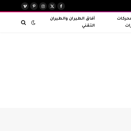
X
فيسبوك
الانستغرام
بينتيريست
فيميو
(Twitter)
محركات
آفاق الطيران والطيران
ات
التقني