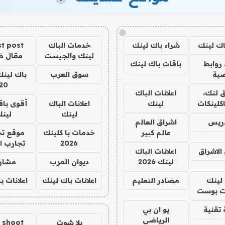
!
اك لينك
شراء باك لينك
خدمات الباك
t post
لينك والجيست
مقال 
روابط
باقات باك لينك
ية
سوق العرب
باك لينك
20
 لنك،
اعلانات الباك
كلينكات
لينك
اعلانات الباك
أقوى باق
لينك
لين
دريس
اشراق العالم
عالم كبير
خدمات با كلينك
موقع تج
2026
تجارب ا
الاشراق
اعلانات الباك
لينك 2026
ديوان العرب
مشار
لينك
مصادر التعليم
اعلانات باك لينك
اعلانات ب
 بوست
تقنية
يو ان بي
الرياضي
يلا شوت
a shoot