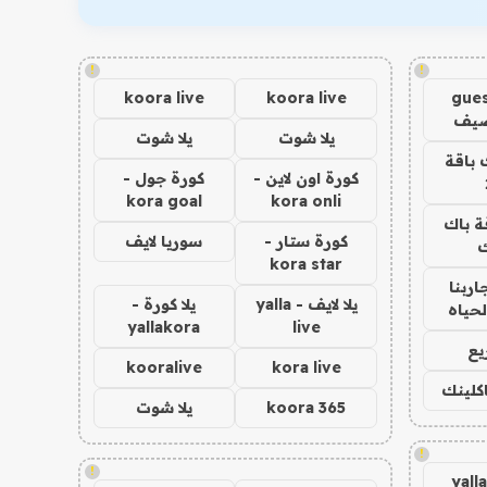
!
!
koora live
koora live
gues
ضيف
يلا شوت
يلا شوت
 باقة
كورة اون لاين -
كورة جول -
kora goal
kora onli
ة باك
كورة ستار -
سوريا لايف
ك
kora star
اربنا
يلا لايف - yalla
يلا كورة -
لحياه
yallakora
live
يع
kooralive
kora live
اكلينك
koora 365
يلا شوت
!
!
yall