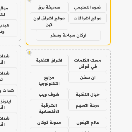
ضوء التعليمي
صحيفة برق
موقع
للت
موقع اشراقات
موقع اشراق اون
لاين
هيدب
وتر
اركان سياحة وسفر
!
شدات
مسك الكلمات
اشراق التقنية
اق
في قوقل
شدات
ان سفن
مرابع
تم
التكنولوجيا
شدات بب
خيال التقنية
شوف ويب
ايتونز
مجلة الاسهم
الشرقية
اق
الاقتصادية
شدات
عالم الايفون
مدونة كوكان
اق